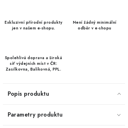
DATLE / DATLE DEGLET NOUR
RÝŽE
Exkluzivní přírodní produkty
Není žádný minimální
jen v našem e-shopu.
odběr v e-shopu
LYOFILIZOVANÉ OVOCE
SUŠENÉ OVOCE BEZ PŘIDANÉHO CUKRU A SÍRY /
MANGO BEZ PŘIDANÉHO CUKRU A SO2
Spolehlivá doprava a široká
síť výdejních míst v ČR:
KOŘENÍ / TEKUTÁ OCHUCOVADLA/OMÁČKY
Zasilkovna, Balíkovná, PPL.
KOŘENÍ / KOŘENÍCÍ SMĚSI / GRILOVACÍ KOŘENÍ
Popis produktu
SUŠENÉ OVOCE / ŠVESTKY
SUŠENÉ OVOCE / MERUŇKY SÍŘENÉ / MERUŇKY
Parametry produktu
SÍŘENÉ Č.8