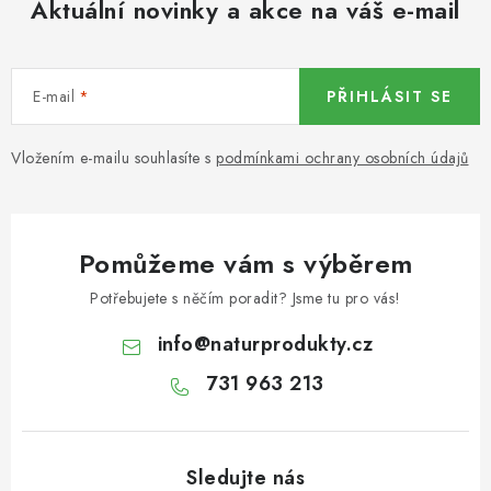
Aktuální novinky a akce na váš e-mail
KOŘENÍ / JEDNODRUHOVÉ KOŘENÍ / BADYÁN
DÁRKOVÉ POUKAZY
E-mail
PŘIHLÁSIT SE
OŘECHY NATURAL / MANDLE
Vložením e-mailu souhlasíte s
podmínkami ochrany osobních údajů
OŘECHY NATURAL / PEKANOVÉ OŘECHY
OŘECHY NATURAL / KEŠU OŘECHY / KEŠU ZLOMKY
Pomůžeme vám s výběrem
OŘECHY NATURAL / KEŠU OŘECHY / KEŠU OŘECHY
Potřebujete s něčím poradit? Jsme tu pro vás!
CELÉ NATURAL
info
@
naturprodukty.cz
OŘECHY NATURAL / PODZEMNICE (ARAŠÍDY) /
731 963 213
PODZEMNICE OLEJNÁ BLANŠÍROVANÁ
OŘECHY NATURAL