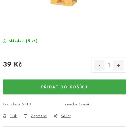
SUŠENÉ OVOCE / MANGO
SEMENA A SEMÍNKA / LNĚNÉ SEMÍNKO / LNĚNÉ
SEMÍNKO - HNĚDÉ
(5 ks)
Skladem
ČOKOLÁDOVÉ POLEVY / SMĚS POLEV /
ČOKOLÁDOVÉ KAMÍNKY
39 Kč
OŘECHOVÉ ZLOMKY A DRTĚ / LÍSKOVÁ JÁDRA DRŤ
Měrná cena:
VŠE PRO OSLAVU, PÁRTY A VÝROČÍ
PŘIDAT DO KOŠÍKU
KONOPNÉ PRODUKTY
Kód zboží:
2110
Značka:
Grešík
OŘECHY NATURAL / KOKOS / KOKOS STROUHANÝ
Tisk
Zeptat se
Sdílet
SUŠENÉ OVOCE BEZ PŘIDANÉHO CUKRU A SÍRY /