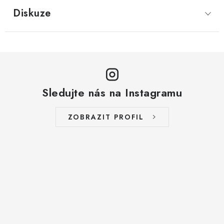
LYOFILIZOVANÉ OVOCE / MANGO
Diskuze
LYOFILIZOVANÉ OVOCE / JAHODY
VANILKA
OŘECHY PRAŽENÉ, SOLENÉ A DOCHUCENÉ /
Sledujte nás na Instagramu
PISTÁCIE PRAŽENÉ SOLENÉ
ZOBRAZIT PROFIL
SUŠENÉ OVOCE / KLIKVA (BRUSINKY)
LYOFILIZOVANÉ OVOCE / BANÁN
BYLINKY
SUŠENÉ OVOCE / ROZINKY JUMBO ZLATÉ