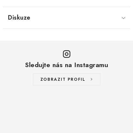
LYOFILIZOVANÉ OVOCE / MANGO
Diskuze
LYOFILIZOVANÉ OVOCE / JAHODY
VANILKA
OŘECHY PRAŽENÉ, SOLENÉ A DOCHUCENÉ /
PISTÁCIE PRAŽENÉ SOLENÉ
Sledujte nás na Instagramu
SUŠENÉ OVOCE / KLIKVA (BRUSINKY)
ZOBRAZIT PROFIL
LYOFILIZOVANÉ OVOCE / BANÁN
BYLINKY
SUŠENÉ OVOCE / ROZINKY JUMBO ZLATÉ