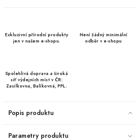
DATLE / DATLE DEGLET NOUR
RÝŽE
Exkluzivní přírodní produkty
Není žádný minimální
LYOFILIZOVANÉ OVOCE
jen v našem e-shopu.
odběr v e-shopu
SUŠENÉ OVOCE BEZ PŘIDANÉHO CUKRU A SÍRY /
MANGO BEZ PŘIDANÉHO CUKRU A SO2
Spolehlivá doprava a široká
KOŘENÍ / TEKUTÁ OCHUCOVADLA/OMÁČKY
síť výdejních míst v ČR:
Zasilkovna, Balíkovná, PPL.
KOŘENÍ / KOŘENÍCÍ SMĚSI / GRILOVACÍ KOŘENÍ
SUŠENÉ OVOCE / ŠVESTKY
Popis produktu
SUŠENÉ OVOCE / MERUŇKY SÍŘENÉ / MERUŇKY
SÍŘENÉ Č.8
Parametry produktu