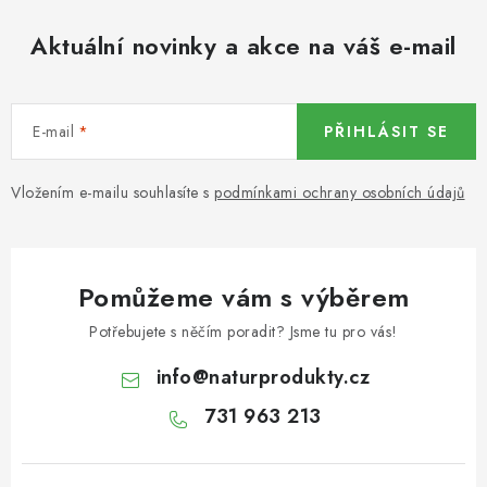
KOŘENÍ / JEDNODRUHOVÉ KOŘENÍ / BADYÁN
Aktuální novinky a akce na váš e-mail
DÁRKOVÉ POUKAZY
OŘECHY NATURAL / MANDLE
E-mail
PŘIHLÁSIT SE
OŘECHY NATURAL / PEKANOVÉ OŘECHY
Vložením e-mailu souhlasíte s
podmínkami ochrany osobních údajů
OŘECHY NATURAL / KEŠU OŘECHY / KEŠU ZLOMKY
OŘECHY NATURAL / KEŠU OŘECHY / KEŠU OŘECHY
Pomůžeme vám s výběrem
CELÉ NATURAL
Potřebujete s něčím poradit? Jsme tu pro vás!
OŘECHY NATURAL / PODZEMNICE (ARAŠÍDY) /
info
@
naturprodukty.cz
PODZEMNICE OLEJNÁ BLANŠÍROVANÁ
731 963 213
OŘECHY NATURAL