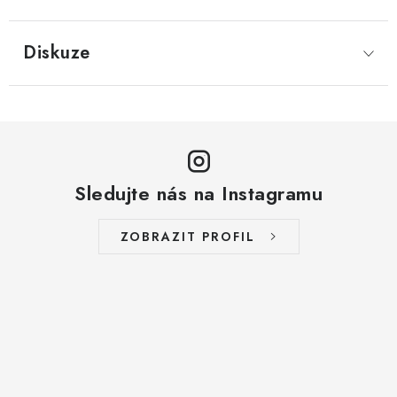
LYOFILIZOVANÉ OVOCE / MANGO
Diskuze
LYOFILIZOVANÉ OVOCE / JAHODY
VANILKA
OŘECHY PRAŽENÉ, SOLENÉ A DOCHUCENÉ /
PISTÁCIE PRAŽENÉ SOLENÉ
Sledujte nás na Instagramu
SUŠENÉ OVOCE / KLIKVA (BRUSINKY)
ZOBRAZIT PROFIL
LYOFILIZOVANÉ OVOCE / BANÁN
BYLINKY
SUŠENÉ OVOCE / ROZINKY JUMBO ZLATÉ