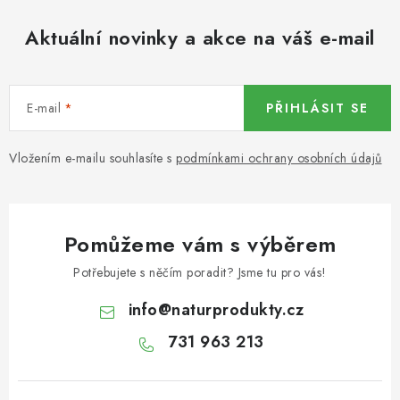
KOŘENÍ / JEDNODRUHOVÉ KOŘENÍ / BADYÁN
Aktuální novinky a akce na váš e-mail
DÁRKOVÉ POUKAZY
OŘECHY NATURAL / MANDLE
E-mail
PŘIHLÁSIT SE
OŘECHY NATURAL / PEKANOVÉ OŘECHY
Vložením e-mailu souhlasíte s
podmínkami ochrany osobních údajů
OŘECHY NATURAL / KEŠU OŘECHY / KEŠU ZLOMKY
OŘECHY NATURAL / KEŠU OŘECHY / KEŠU OŘECHY
Pomůžeme vám s výběrem
CELÉ NATURAL
Potřebujete s něčím poradit? Jsme tu pro vás!
OŘECHY NATURAL / PODZEMNICE (ARAŠÍDY) /
info
@
naturprodukty.cz
PODZEMNICE OLEJNÁ BLANŠÍROVANÁ
731 963 213
OŘECHY NATURAL