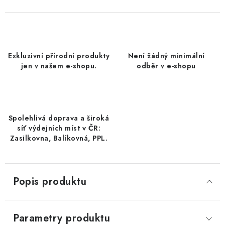
DATLE / DATLE DEGLET NOUR
RÝŽE
Exkluzivní přírodní produkty
Není žádný minimální
LYOFILIZOVANÉ OVOCE
jen v našem e-shopu.
odběr v e-shopu
SUŠENÉ OVOCE BEZ PŘIDANÉHO CUKRU A SÍRY /
MANGO BEZ PŘIDANÉHO CUKRU A SO2
Spolehlivá doprava a široká
KOŘENÍ / TEKUTÁ OCHUCOVADLA/OMÁČKY
síť výdejních míst v ČR:
Zasilkovna, Balíkovná, PPL.
KOŘENÍ / KOŘENÍCÍ SMĚSI / GRILOVACÍ KOŘENÍ
SUŠENÉ OVOCE / ŠVESTKY
Popis produktu
SUŠENÉ OVOCE / MERUŇKY SÍŘENÉ / MERUŇKY
SÍŘENÉ Č.8
Parametry produktu