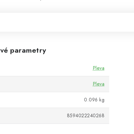
vé parametry
Pleva
Pleva
0.096 kg
8594022240268