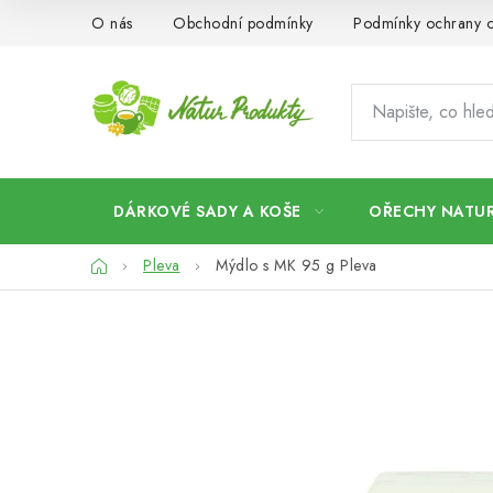
Přejít
O nás
Obchodní podmínky
Podmínky ochrany o
na
obsah
DÁRKOVÉ SADY A KOŠE
OŘECHY NATUR
Domů
Pleva
Mýdlo s MK 95 g Pleva