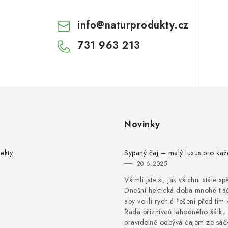
info
@
naturprodukty.cz
731 963 213
Novinky
ekty
Sypaný čaj – malý luxus pro ka
20.6.2025
Všimli jste si, jak všichni stále s
Dnešní hektická doba mnohé tlač
aby volili rychlé řešení před tím 
Řada příznivců lahodného šálku 
pravidelně odbývá čajem ze sáčk