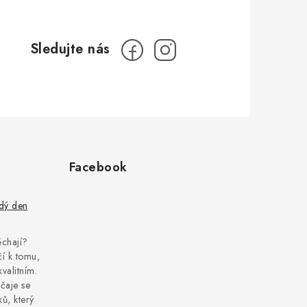
Facebook
ždý den
pěchají?
í k tomu,
kvalitním.
čaje se
ů, který