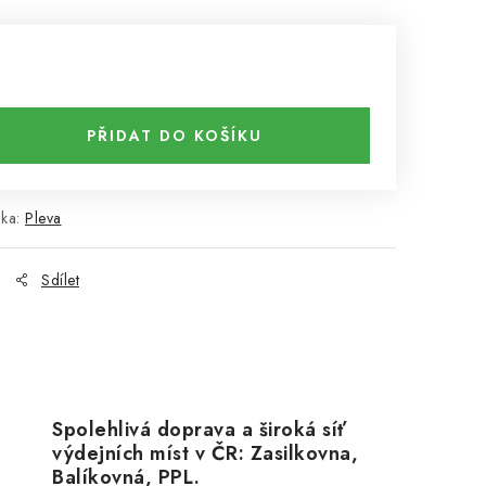
PŘIDAT DO KOŠÍKU
čka:
Pleva
Sdílet
Spolehlivá doprava a široká síť
výdejních míst v ČR: Zasilkovna,
Balíkovná, PPL.