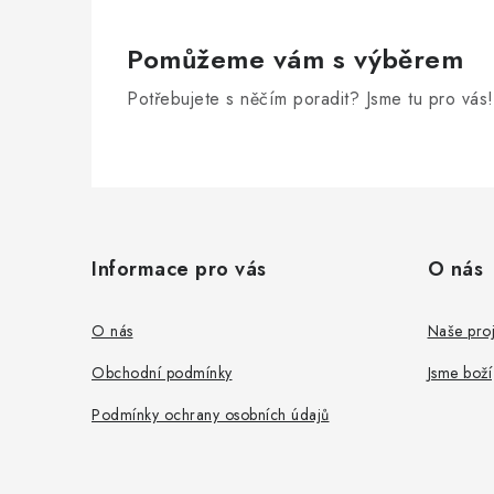
Pomůžeme vám s výběrem
Potřebujete s něčím poradit? Jsme tu pro vás!
Z
á
Informace pro vás
O nás
p
a
O nás
Naše proj
t
Obchodní podmínky
Jsme boží
í
Podmínky ochrany osobních údajů