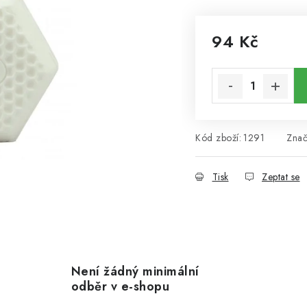
94 Kč
Měrná cena:
Kód zboží:
1291
Zna
Tisk
Zeptat se
Není žádný minimální
odběr v e-shopu