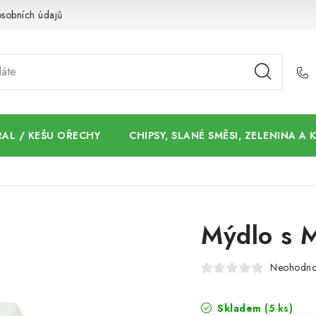
sobních údajů
AL / KEŠU OŘECHY
CHIPSY, SLANÉ SMĚSI, ZELENINA A
Mýdlo s 
Neohodn
Skladem
(5 ks)