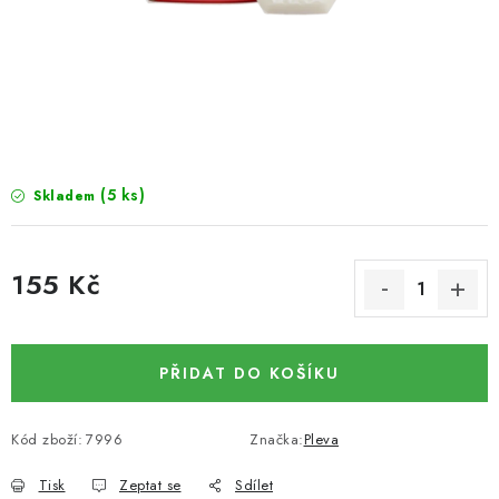
SUŠENÉ OVOCE / MANGO
SEMENA A SEMÍNKA / LNĚNÉ SEMÍNKO / LNĚNÉ
SEMÍNKO - HNĚDÉ
ČOKOLÁDOVÉ POLEVY / SMĚS POLEV /
(5 ks)
Skladem
ČOKOLÁDOVÉ KAMÍNKY
OŘECHOVÉ ZLOMKY A DRTĚ / LÍSKOVÁ JÁDRA DRŤ
155 Kč
Měrná cena:
VŠE PRO OSLAVU, PÁRTY A VÝROČÍ
PŘIDAT DO KOŠÍKU
KONOPNÉ PRODUKTY
OŘECHY NATURAL / KOKOS / KOKOS STROUHANÝ
Kód zboží:
7996
Značka:
Pleva
Tisk
Zeptat se
Sdílet
SUŠENÉ OVOCE BEZ PŘIDANÉHO CUKRU A SÍRY /