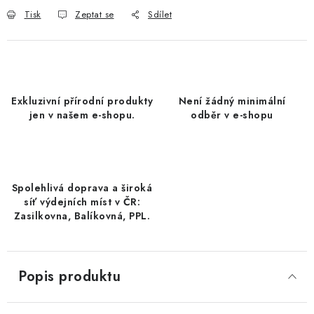
DATLE / DATLE DEGLET NOUR
Tisk
Zeptat se
Sdílet
RÝŽE
LYOFILIZOVANÉ OVOCE
Exkluzivní přírodní produkty
Není žádný minimální
jen v našem e-shopu.
odběr v e-shopu
SUŠENÉ OVOCE BEZ PŘIDANÉHO CUKRU A SÍRY /
MANGO BEZ PŘIDANÉHO CUKRU A SO2
KOŘENÍ / TEKUTÁ OCHUCOVADLA/OMÁČKY
Spolehlivá doprava a široká
síť výdejních míst v ČR:
KOŘENÍ / KOŘENÍCÍ SMĚSI / GRILOVACÍ KOŘENÍ
Zasilkovna, Balíkovná, PPL.
SUŠENÉ OVOCE / ŠVESTKY
Popis produktu
SUŠENÉ OVOCE / MERUŇKY SÍŘENÉ / MERUŇKY
SÍŘENÉ Č.8