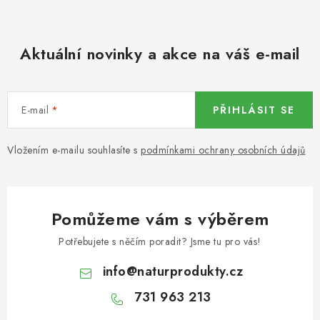
KOŘENÍ / JEDNODRUHOVÉ KOŘENÍ / BADYÁN
DÁRKOVÉ POUKAZY
Aktuální novinky a akce na váš e-mail
OŘECHY NATURAL / MANDLE
E-mail
PŘIHLÁSIT SE
OŘECHY NATURAL / PEKANOVÉ OŘECHY
Vložením e-mailu souhlasíte s
podmínkami ochrany osobních údajů
OŘECHY NATURAL / KEŠU OŘECHY / KEŠU ZLOMKY
OŘECHY NATURAL / KEŠU OŘECHY / KEŠU OŘECHY
CELÉ NATURAL
Pomůžeme vám s výběrem
OŘECHY NATURAL / PODZEMNICE (ARAŠÍDY) /
Potřebujete s něčím poradit? Jsme tu pro vás!
PODZEMNICE OLEJNÁ BLANŠÍROVANÁ
info
@
naturprodukty.cz
OŘECHY NATURAL
731 963 213