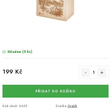
SUŠENÉ OVOCE / MANGO
SEMENA A SEMÍNKA / LNĚNÉ SEMÍNKO / LNĚNÉ
SEMÍNKO - HNĚDÉ
ČOKOLÁDOVÉ POLEVY / SMĚS POLEV /
ČOKOLÁDOVÉ KAMÍNKY
(5 ks)
Skladem
OŘECHOVÉ ZLOMKY A DRTĚ / LÍSKOVÁ JÁDRA DRŤ
199 Kč
VŠE PRO OSLAVU, PÁRTY A VÝROČÍ
Měrná cena:
KONOPNÉ PRODUKTY
PŘIDAT DO KOŠÍKU
OŘECHY NATURAL / KOKOS / KOKOS STROUHANÝ
Kód zboží:
6655
Značka:
Grešík
SUŠENÉ OVOCE BEZ PŘIDANÉHO CUKRU A SÍRY /