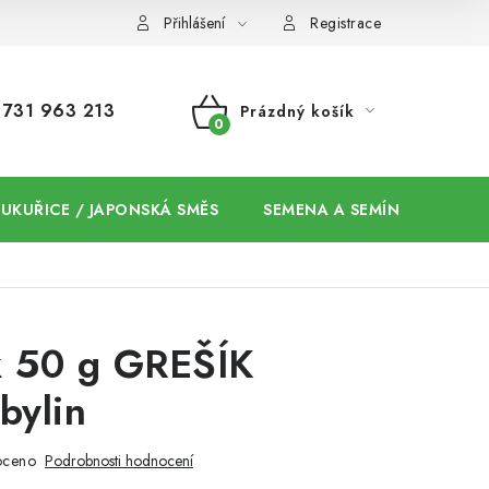
Přihlášení
Registrace
731 963 213
Prázdný košík
NÁKUPNÍ
KOŠÍK
 KUKUŘICE / JAPONSKÁ SMĚS
SEMENA A SEMÍNKA / CHIA
k 50 g GREŠÍK
bylin
oceno
Podrobnosti hodnocení