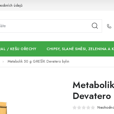
sobních údajů
AL / KEŠU OŘECHY
CHIPSY, SLANÉ SMĚSI, ZELENINA A
Metabolik 50 g GREŠÍK Devatero bylin
Metaboli
Devatero 
Neohodn