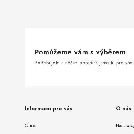
Pomůžeme vám s výběrem
Potřebujete s něčím poradit? Jsme tu pro vás!
Z
á
Informace pro vás
O nás
p
a
O nás
Naše proj