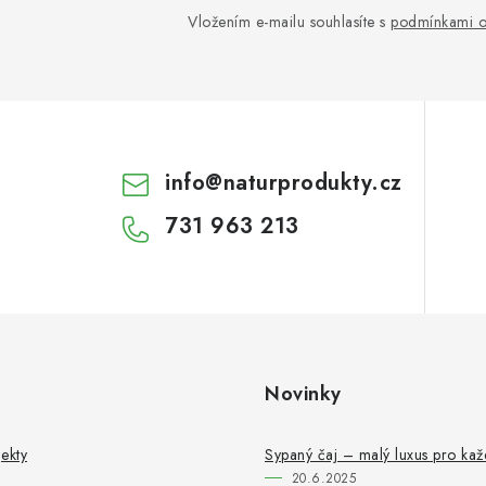
Vložením e-mailu souhlasíte s
podmínkami o
info
@
naturprodukty.cz
731 963 213
Novinky
ekty
Sypaný čaj – malý luxus pro ka
20.6.2025