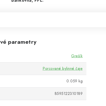
Balíkovná, PPL.
vé parametry
Grešík
Porcované bylinné čaje
0.059 kg
8595122310189