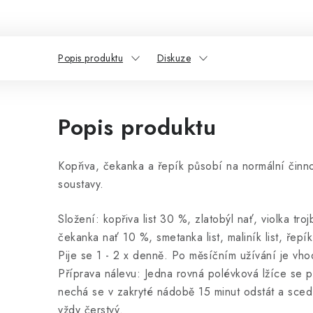
Popis produktu
Diskuze
Popis produktu
Kopřiva, čekanka a řepík působí na normální činno
soustavy.
Složení: kopřiva list 30 %, zlatobýl nať, violka troj
čekanka nať 10 %, smetanka list, maliník list, řep
Pije se 1 - 2 x denně. Po měsíčním užívání je vho
Příprava nálevu: Jedna rovná polévková lžíce se př
nechá se v zakryté nádobě 15 minut odstát a scedí
vždy čerstvý.