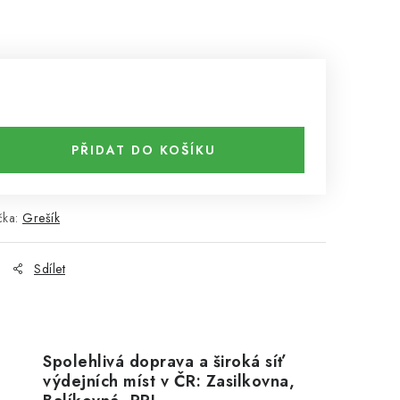
PŘIDAT DO KOŠÍKU
čka:
Grešík
Sdílet
Spolehlivá doprava a široká síť
výdejních míst v ČR: Zasilkovna,