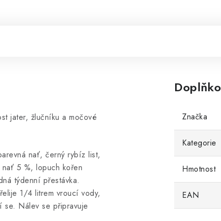
Doplňko
Značka
st jater, žlučníku a močové
Kategorie
barevná nať, černý rybíz list,
ík nať 5 %, lopuch kořen
Hmotnost
dná týdenní přestávka.
elije 1/4 litrem vroucí vody,
EAN
 se. Nálev se připravuje