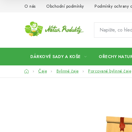
Přejít
O nás
Obchodní podmínky
Podmínky ochrany o
na
obsah
DÁRKOVÉ SADY A KOŠE
OŘECHY NATUR
Domů
Čaje
Bylinné čaje
Porcované bylinné čaje