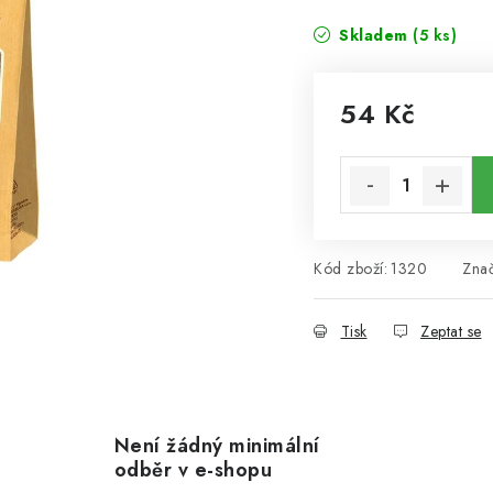
Skladem
(5 ks)
54 Kč
Měrná cena:
Kód zboží:
1320
Zna
Tisk
Zeptat se
Není žádný minimální
odběr v e-shopu