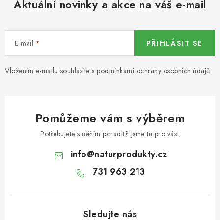
Aktuální novinky a akce na váš e-mail
KOŘENÍ / JEDNODRUHOVÉ KOŘENÍ / BADYÁN
DÁRKOVÉ POUKAZY
E-mail
PŘIHLÁSIT SE
OŘECHY NATURAL / MANDLE
Vložením e-mailu souhlasíte s
podmínkami ochrany osobních údajů
OŘECHY NATURAL / PEKANOVÉ OŘECHY
OŘECHY NATURAL / KEŠU OŘECHY / KEŠU ZLOMKY
Pomůžeme vám s výběrem
OŘECHY NATURAL / KEŠU OŘECHY / KEŠU OŘECHY
Potřebujete s něčím poradit? Jsme tu pro vás!
CELÉ NATURAL
info
@
naturprodukty.cz
OŘECHY NATURAL / PODZEMNICE (ARAŠÍDY) /
731 963 213
PODZEMNICE OLEJNÁ BLANŠÍROVANÁ
OŘECHY NATURAL