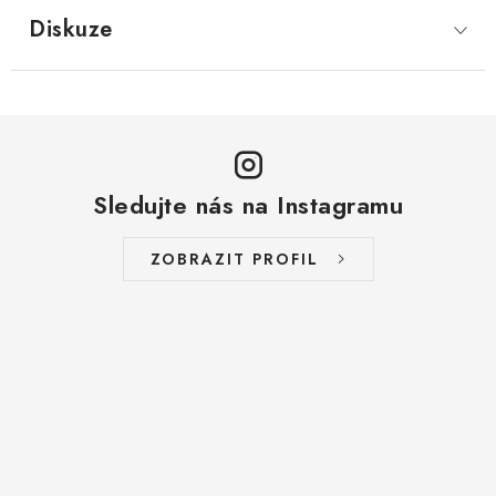
LYOFILIZOVANÉ OVOCE / MANGO
Diskuze
LYOFILIZOVANÉ OVOCE / JAHODY
VANILKA
OŘECHY PRAŽENÉ, SOLENÉ A DOCHUCENÉ /
Sledujte nás na Instagramu
PISTÁCIE PRAŽENÉ SOLENÉ
ZOBRAZIT PROFIL
SUŠENÉ OVOCE / KLIKVA (BRUSINKY)
LYOFILIZOVANÉ OVOCE / BANÁN
BYLINKY
SUŠENÉ OVOCE / ROZINKY JUMBO ZLATÉ