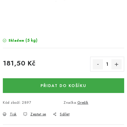
SUŠENÉ OVOCE / MANGO
SEMENA A SEMÍNKA / LNĚNÉ SEMÍNKO / LNĚNÉ
SEMÍNKO - HNĚDÉ
(5 kg)
Skladem
ČOKOLÁDOVÉ POLEVY / SMĚS POLEV /
ČOKOLÁDOVÉ KAMÍNKY
181,50 Kč
OŘECHOVÉ ZLOMKY A DRTĚ / LÍSKOVÁ JÁDRA DRŤ
Měrná cena:
VŠE PRO OSLAVU, PÁRTY A VÝROČÍ
PŘIDAT DO KOŠÍKU
KONOPNÉ PRODUKTY
Kód zboží:
2897
Značka:
Grešík
OŘECHY NATURAL / KOKOS / KOKOS STROUHANÝ
Tisk
Zeptat se
Sdílet
SUŠENÉ OVOCE BEZ PŘIDANÉHO CUKRU A SÍRY /