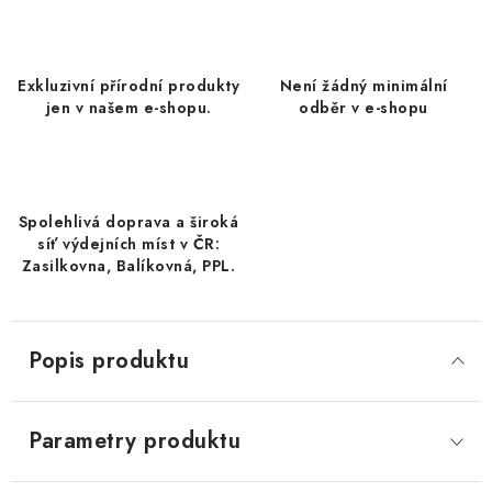
DATLE / DATLE DEGLET NOUR
RÝŽE
Exkluzivní přírodní produkty
Není žádný minimální
jen v našem e-shopu.
odběr v e-shopu
LYOFILIZOVANÉ OVOCE
SUŠENÉ OVOCE BEZ PŘIDANÉHO CUKRU A SÍRY /
MANGO BEZ PŘIDANÉHO CUKRU A SO2
Spolehlivá doprava a široká
síť výdejních míst v ČR:
KOŘENÍ / TEKUTÁ OCHUCOVADLA/OMÁČKY
Zasilkovna, Balíkovná, PPL.
KOŘENÍ / KOŘENÍCÍ SMĚSI / GRILOVACÍ KOŘENÍ
Popis produktu
SUŠENÉ OVOCE / ŠVESTKY
SUŠENÉ OVOCE / MERUŇKY SÍŘENÉ / MERUŇKY
Parametry produktu
SÍŘENÉ Č.8