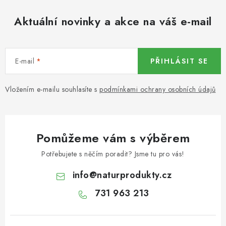
KOŘENÍ / JEDNODRUHOVÉ KOŘENÍ / BADYÁN
Aktuální novinky a akce na váš e-mail
DÁRKOVÉ POUKAZY
OŘECHY NATURAL / MANDLE
E-mail
PŘIHLÁSIT SE
OŘECHY NATURAL / PEKANOVÉ OŘECHY
Vložením e-mailu souhlasíte s
podmínkami ochrany osobních údajů
OŘECHY NATURAL / KEŠU OŘECHY / KEŠU ZLOMKY
OŘECHY NATURAL / KEŠU OŘECHY / KEŠU OŘECHY
Pomůžeme vám s výběrem
CELÉ NATURAL
Potřebujete s něčím poradit? Jsme tu pro vás!
OŘECHY NATURAL / PODZEMNICE (ARAŠÍDY) /
info
@
naturprodukty.cz
PODZEMNICE OLEJNÁ BLANŠÍROVANÁ
731 963 213
OŘECHY NATURAL