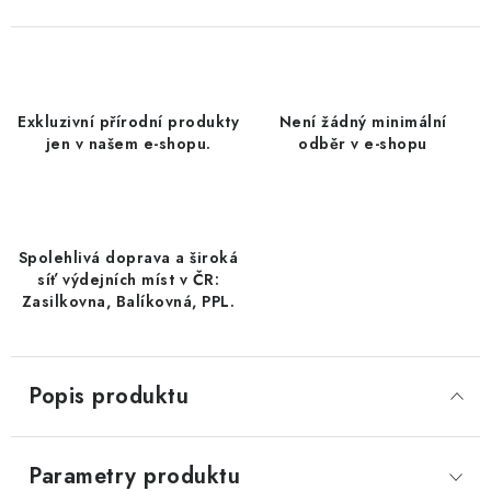
DATLE / DATLE DEGLET NOUR
RÝŽE
Exkluzivní přírodní produkty
Není žádný minimální
LYOFILIZOVANÉ OVOCE
jen v našem e-shopu.
odběr v e-shopu
SUŠENÉ OVOCE BEZ PŘIDANÉHO CUKRU A SÍRY /
MANGO BEZ PŘIDANÉHO CUKRU A SO2
Spolehlivá doprava a široká
KOŘENÍ / TEKUTÁ OCHUCOVADLA/OMÁČKY
síť výdejních míst v ČR:
Zasilkovna, Balíkovná, PPL.
KOŘENÍ / KOŘENÍCÍ SMĚSI / GRILOVACÍ KOŘENÍ
SUŠENÉ OVOCE / ŠVESTKY
Popis produktu
SUŠENÉ OVOCE / MERUŇKY SÍŘENÉ / MERUŇKY
SÍŘENÉ Č.8
Parametry produktu