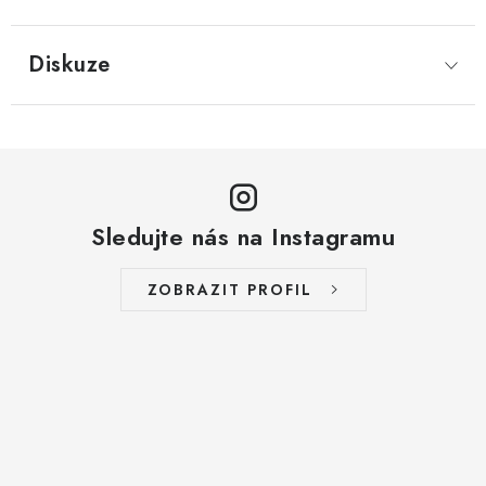
LYOFILIZOVANÉ OVOCE / MANGO
Diskuze
LYOFILIZOVANÉ OVOCE / JAHODY
VANILKA
OŘECHY PRAŽENÉ, SOLENÉ A DOCHUCENÉ /
PISTÁCIE PRAŽENÉ SOLENÉ
Sledujte nás na Instagramu
SUŠENÉ OVOCE / KLIKVA (BRUSINKY)
ZOBRAZIT PROFIL
LYOFILIZOVANÉ OVOCE / BANÁN
BYLINKY
SUŠENÉ OVOCE / ROZINKY JUMBO ZLATÉ