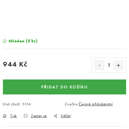
SUŠENÉ OVOCE / MANGO
SEMENA A SEMÍNKA / LNĚNÉ SEMÍNKO / LNĚNÉ
SEMÍNKO - HNĚDÉ
(5 ks)
Skladem
ČOKOLÁDOVÉ POLEVY / SMĚS POLEV /
ČOKOLÁDOVÉ KAMÍNKY
944 Kč
OŘECHOVÉ ZLOMKY A DRTĚ / LÍSKOVÁ JÁDRA DRŤ
Měrná cena:
VŠE PRO OSLAVU, PÁRTY A VÝROČÍ
PŘIDAT DO KOŠÍKU
KONOPNÉ PRODUKTY
Kód zboží:
5154
Značka:
Čajové příslušenství
OŘECHY NATURAL / KOKOS / KOKOS STROUHANÝ
Tisk
Zeptat se
Sdílet
SUŠENÉ OVOCE BEZ PŘIDANÉHO CUKRU A SÍRY /