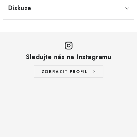
LYOFILIZOVANÉ OVOCE / MANGO
Diskuze
LYOFILIZOVANÉ OVOCE / JAHODY
VANILKA
OŘECHY PRAŽENÉ, SOLENÉ A DOCHUCENÉ /
Sledujte nás na Instagramu
PISTÁCIE PRAŽENÉ SOLENÉ
ZOBRAZIT PROFIL
SUŠENÉ OVOCE / KLIKVA (BRUSINKY)
LYOFILIZOVANÉ OVOCE / BANÁN
BYLINKY
SUŠENÉ OVOCE / ROZINKY JUMBO ZLATÉ