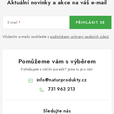
Aktuální novinky a akce na váš e-mail
KOŘENÍ / JEDNODRUHOVÉ KOŘENÍ / BADYÁN
DÁRKOVÉ POUKAZY
E-mail
PŘIHLÁSIT SE
OŘECHY NATURAL / MANDLE
Vložením e-mailu souhlasíte s
podmínkami ochrany osobních údajů
OŘECHY NATURAL / PEKANOVÉ OŘECHY
OŘECHY NATURAL / KEŠU OŘECHY / KEŠU ZLOMKY
Pomůžeme vám s výběrem
OŘECHY NATURAL / KEŠU OŘECHY / KEŠU OŘECHY
Potřebujete s něčím poradit? Jsme tu pro vás!
CELÉ NATURAL
info
@
naturprodukty.cz
OŘECHY NATURAL / PODZEMNICE (ARAŠÍDY) /
731 963 213
PODZEMNICE OLEJNÁ BLANŠÍROVANÁ
OŘECHY NATURAL