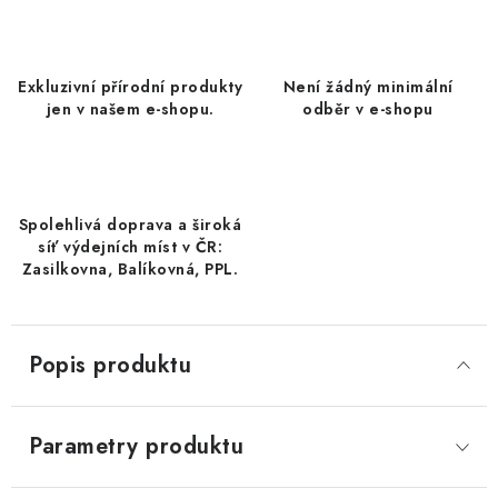
DATLE / DATLE DEGLET NOUR
RÝŽE
Exkluzivní přírodní produkty
Není žádný minimální
jen v našem e-shopu.
odběr v e-shopu
LYOFILIZOVANÉ OVOCE
SUŠENÉ OVOCE BEZ PŘIDANÉHO CUKRU A SÍRY /
MANGO BEZ PŘIDANÉHO CUKRU A SO2
Spolehlivá doprava a široká
síť výdejních míst v ČR:
KOŘENÍ / TEKUTÁ OCHUCOVADLA/OMÁČKY
Zasilkovna, Balíkovná, PPL.
KOŘENÍ / KOŘENÍCÍ SMĚSI / GRILOVACÍ KOŘENÍ
Popis produktu
SUŠENÉ OVOCE / ŠVESTKY
SUŠENÉ OVOCE / MERUŇKY SÍŘENÉ / MERUŇKY
Parametry produktu
SÍŘENÉ Č.8