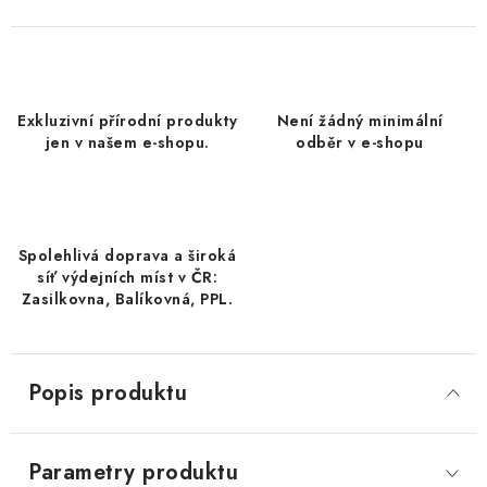
DATLE / DATLE DEGLET NOUR
RÝŽE
Exkluzivní přírodní produkty
Není žádný minimální
LYOFILIZOVANÉ OVOCE
jen v našem e-shopu.
odběr v e-shopu
SUŠENÉ OVOCE BEZ PŘIDANÉHO CUKRU A SÍRY /
MANGO BEZ PŘIDANÉHO CUKRU A SO2
Spolehlivá doprava a široká
KOŘENÍ / TEKUTÁ OCHUCOVADLA/OMÁČKY
síť výdejních míst v ČR:
Zasilkovna, Balíkovná, PPL.
KOŘENÍ / KOŘENÍCÍ SMĚSI / GRILOVACÍ KOŘENÍ
SUŠENÉ OVOCE / ŠVESTKY
Popis produktu
SUŠENÉ OVOCE / MERUŇKY SÍŘENÉ / MERUŇKY
SÍŘENÉ Č.8
Parametry produktu