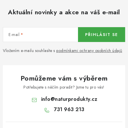
KOŘENÍ / JEDNODRUHOVÉ KOŘENÍ / BADYÁN
Aktuální novinky a akce na váš e-mail
DÁRKOVÉ POUKAZY
OŘECHY NATURAL / MANDLE
E-mail
PŘIHLÁSIT SE
OŘECHY NATURAL / PEKANOVÉ OŘECHY
Vložením e-mailu souhlasíte s
podmínkami ochrany osobních údajů
OŘECHY NATURAL / KEŠU OŘECHY / KEŠU ZLOMKY
OŘECHY NATURAL / KEŠU OŘECHY / KEŠU OŘECHY
Pomůžeme vám s výběrem
CELÉ NATURAL
Potřebujete s něčím poradit? Jsme tu pro vás!
OŘECHY NATURAL / PODZEMNICE (ARAŠÍDY) /
info
@
naturprodukty.cz
PODZEMNICE OLEJNÁ BLANŠÍROVANÁ
731 963 213
OŘECHY NATURAL