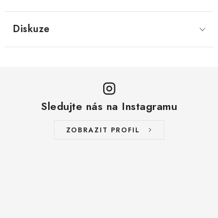
LYOFILIZOVANÉ OVOCE / MANGO
Diskuze
LYOFILIZOVANÉ OVOCE / JAHODY
VANILKA
OŘECHY PRAŽENÉ, SOLENÉ A DOCHUCENÉ /
PISTÁCIE PRAŽENÉ SOLENÉ
Sledujte nás na Instagramu
SUŠENÉ OVOCE / KLIKVA (BRUSINKY)
ZOBRAZIT PROFIL
LYOFILIZOVANÉ OVOCE / BANÁN
BYLINKY
SUŠENÉ OVOCE / ROZINKY JUMBO ZLATÉ