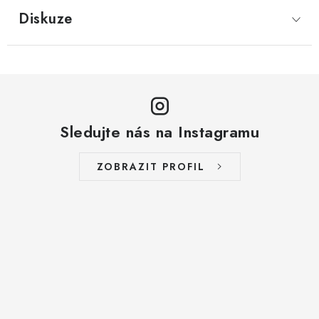
LYOFILIZOVANÉ OVOCE / MANGO
Diskuze
LYOFILIZOVANÉ OVOCE / JAHODY
VANILKA
OŘECHY PRAŽENÉ, SOLENÉ A DOCHUCENÉ /
Sledujte nás na Instagramu
PISTÁCIE PRAŽENÉ SOLENÉ
ZOBRAZIT PROFIL
SUŠENÉ OVOCE / KLIKVA (BRUSINKY)
LYOFILIZOVANÉ OVOCE / BANÁN
BYLINKY
SUŠENÉ OVOCE / ROZINKY JUMBO ZLATÉ