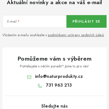
Aktuální novinky a akce na váš e-mail
KOŘENÍ / JEDNODRUHOVÉ KOŘENÍ / BADYÁN
DÁRKOVÉ POUKAZY
E-mail
PŘIHLÁSIT SE
OŘECHY NATURAL / MANDLE
Vložením e-mailu souhlasíte s
podmínkami ochrany osobních údajů
OŘECHY NATURAL / PEKANOVÉ OŘECHY
OŘECHY NATURAL / KEŠU OŘECHY / KEŠU ZLOMKY
Pomůžeme vám s výběrem
OŘECHY NATURAL / KEŠU OŘECHY / KEŠU OŘECHY
Potřebujete s něčím poradit? Jsme tu pro vás!
CELÉ NATURAL
info
@
naturprodukty.cz
OŘECHY NATURAL / PODZEMNICE (ARAŠÍDY) /
731 963 213
PODZEMNICE OLEJNÁ BLANŠÍROVANÁ
OŘECHY NATURAL