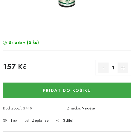
SUŠENÉ OVOCE / MANGO
SEMENA A SEMÍNKA / LNĚNÉ SEMÍNKO / LNĚNÉ
SEMÍNKO - HNĚDÉ
(5 ks)
Skladem
ČOKOLÁDOVÉ POLEVY / SMĚS POLEV /
ČOKOLÁDOVÉ KAMÍNKY
157 Kč
OŘECHOVÉ ZLOMKY A DRTĚ / LÍSKOVÁ JÁDRA DRŤ
Měrná cena:
VŠE PRO OSLAVU, PÁRTY A VÝROČÍ
PŘIDAT DO KOŠÍKU
KONOPNÉ PRODUKTY
Kód zboží:
3419
Značka:
Naděje
OŘECHY NATURAL / KOKOS / KOKOS STROUHANÝ
Tisk
Zeptat se
Sdílet
SUŠENÉ OVOCE BEZ PŘIDANÉHO CUKRU A SÍRY /