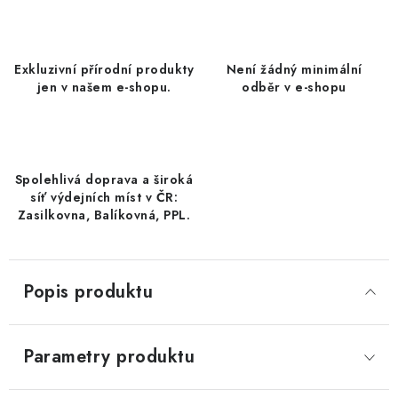
DATLE / DATLE DEGLET NOUR
RÝŽE
Exkluzivní přírodní produkty
Není žádný minimální
jen v našem e-shopu.
odběr v e-shopu
LYOFILIZOVANÉ OVOCE
SUŠENÉ OVOCE BEZ PŘIDANÉHO CUKRU A SÍRY /
MANGO BEZ PŘIDANÉHO CUKRU A SO2
Spolehlivá doprava a široká
síť výdejních míst v ČR:
KOŘENÍ / TEKUTÁ OCHUCOVADLA/OMÁČKY
Zasilkovna, Balíkovná, PPL.
KOŘENÍ / KOŘENÍCÍ SMĚSI / GRILOVACÍ KOŘENÍ
Popis produktu
SUŠENÉ OVOCE / ŠVESTKY
SUŠENÉ OVOCE / MERUŇKY SÍŘENÉ / MERUŇKY
Parametry produktu
SÍŘENÉ Č.8