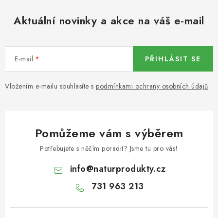
KOŘENÍ / JEDNODRUHOVÉ KOŘENÍ / BADYÁN
Aktuální novinky a akce na váš e-mail
DÁRKOVÉ POUKAZY
OŘECHY NATURAL / MANDLE
E-mail
PŘIHLÁSIT SE
OŘECHY NATURAL / PEKANOVÉ OŘECHY
Vložením e-mailu souhlasíte s
podmínkami ochrany osobních údajů
OŘECHY NATURAL / KEŠU OŘECHY / KEŠU ZLOMKY
OŘECHY NATURAL / KEŠU OŘECHY / KEŠU OŘECHY
Pomůžeme vám s výběrem
CELÉ NATURAL
Potřebujete s něčím poradit? Jsme tu pro vás!
OŘECHY NATURAL / PODZEMNICE (ARAŠÍDY) /
info
@
naturprodukty.cz
PODZEMNICE OLEJNÁ BLANŠÍROVANÁ
731 963 213
OŘECHY NATURAL