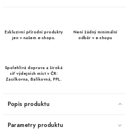
DATLE / DATLE DEGLET NOUR
RÝŽE
Exkluzivní přírodní produkty
Není žádný minimální
LYOFILIZOVANÉ OVOCE
jen v našem e-shopu.
odběr v e-shopu
SUŠENÉ OVOCE BEZ PŘIDANÉHO CUKRU A SÍRY /
MANGO BEZ PŘIDANÉHO CUKRU A SO2
Spolehlivá doprava a široká
KOŘENÍ / TEKUTÁ OCHUCOVADLA/OMÁČKY
síť výdejních míst v ČR:
Zasilkovna, Balíkovná, PPL.
KOŘENÍ / KOŘENÍCÍ SMĚSI / GRILOVACÍ KOŘENÍ
SUŠENÉ OVOCE / ŠVESTKY
Popis produktu
SUŠENÉ OVOCE / MERUŇKY SÍŘENÉ / MERUŇKY
SÍŘENÉ Č.8
Parametry produktu