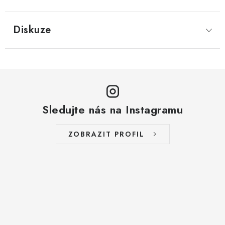
LYOFILIZOVANÉ OVOCE / MANGO
Diskuze
LYOFILIZOVANÉ OVOCE / JAHODY
VANILKA
OŘECHY PRAŽENÉ, SOLENÉ A DOCHUCENÉ /
PISTÁCIE PRAŽENÉ SOLENÉ
Sledujte nás na Instagramu
SUŠENÉ OVOCE / KLIKVA (BRUSINKY)
ZOBRAZIT PROFIL
LYOFILIZOVANÉ OVOCE / BANÁN
BYLINKY
SUŠENÉ OVOCE / ROZINKY JUMBO ZLATÉ