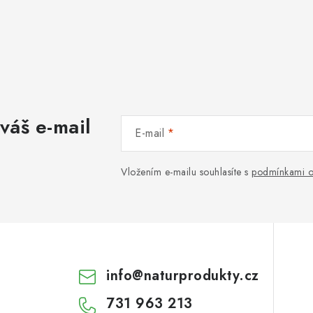
váš e-mail
E-mail
Vložením e-mailu souhlasíte s
podmínkami o
info
@
naturprodukty.cz
731 963 213