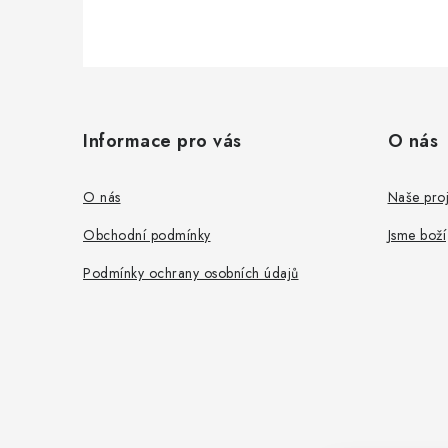
Z
á
Informace pro vás
O nás
p
a
O nás
Naše proj
t
Obchodní podmínky
Jsme boží
í
Podmínky ochrany osobních údajů