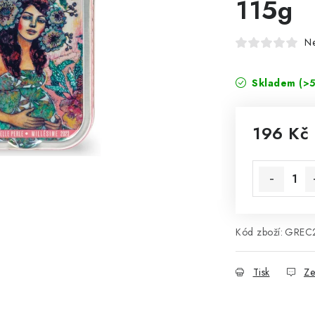
115g
N
Skladem
(>5
196 Kč
Měrná cena
Kód zboží:
GREC
Tisk
Ze