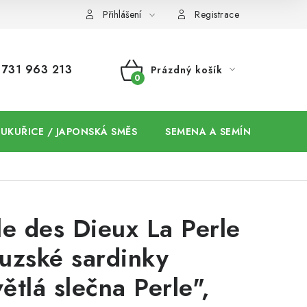
Přihlášení
Registrace
731 963 213
Prázdný košík
NÁKUPNÍ
KOŠÍK
 KUKUŘICE / JAPONSKÁ SMĚS
SEMENA A SEMÍNKA / CHIA
le des Dieux La Perle
uzské sardinky
ětlá slečna Perle",