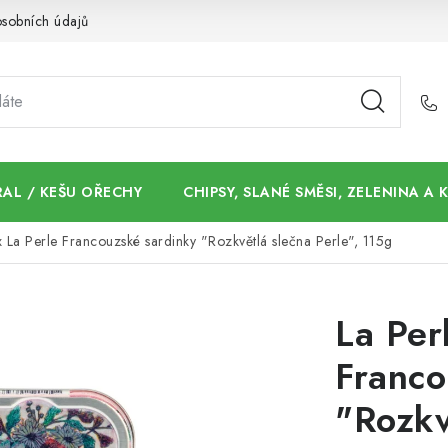
sobních údajů
AL / KEŠU OŘECHY
CHIPSY, SLANÉ SMĚSI, ZELENINA A
x La Perle Francouzské sardinky "Rozkvětlá slečna Perle", 115g
La Per
Franco
"Rozkv