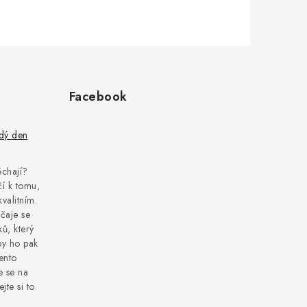
Facebook
ždý den
pěchají?
í k tomu,
kvalitním.
čaje se
ů, který
by ho pak
tento
e se na
jte si to