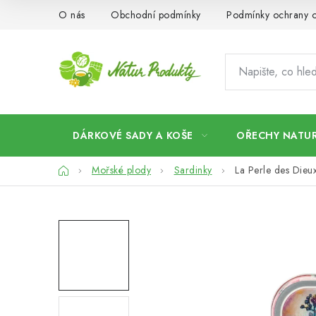
Přejít
O nás
Obchodní podmínky
Podmínky ochrany o
na
obsah
DÁRKOVÉ SADY A KOŠE
OŘECHY NATUR
Domů
Mořské plody
Sardinky
La Perle des Dieu