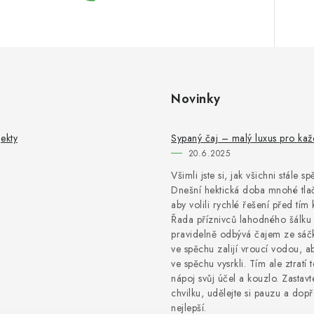
Novinky
ekty
Sypaný čaj – malý luxus pro ka
20.6.2025
Všimli jste si, jak všichni stále s
Dnešní hektická doba mnohé tlač
aby volili rychlé řešení před tím 
Řada příznivců lahodného šálku 
pravidelně odbývá čajem ze sáčk
ve spěchu zalijí vroucí vodou, a
ve spěchu vysrkli. Tím ale ztratí 
nápoj svůj účel a kouzlo. Zastavt
chvilku, udělejte si pauzu a dopře
nejlepší.