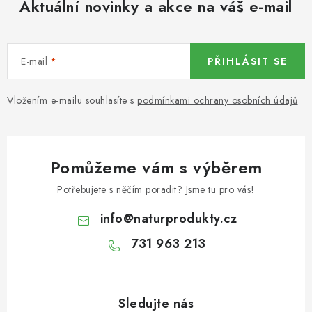
Aktuální novinky a akce na váš e-mail
KOŘENÍ / JEDNODRUHOVÉ KOŘENÍ / BADYÁN
DÁRKOVÉ POUKAZY
E-mail
PŘIHLÁSIT SE
OŘECHY NATURAL / MANDLE
Vložením e-mailu souhlasíte s
podmínkami ochrany osobních údajů
OŘECHY NATURAL / PEKANOVÉ OŘECHY
OŘECHY NATURAL / KEŠU OŘECHY / KEŠU ZLOMKY
Pomůžeme vám s výběrem
OŘECHY NATURAL / KEŠU OŘECHY / KEŠU OŘECHY
Potřebujete s něčím poradit? Jsme tu pro vás!
CELÉ NATURAL
info
@
naturprodukty.cz
OŘECHY NATURAL / PODZEMNICE (ARAŠÍDY) /
731 963 213
PODZEMNICE OLEJNÁ BLANŠÍROVANÁ
OŘECHY NATURAL