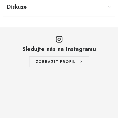
LYOFILIZOVANÉ OVOCE / MANGO
Diskuze
LYOFILIZOVANÉ OVOCE / JAHODY
VANILKA
OŘECHY PRAŽENÉ, SOLENÉ A DOCHUCENÉ /
Sledujte nás na Instagramu
PISTÁCIE PRAŽENÉ SOLENÉ
ZOBRAZIT PROFIL
SUŠENÉ OVOCE / KLIKVA (BRUSINKY)
LYOFILIZOVANÉ OVOCE / BANÁN
BYLINKY
SUŠENÉ OVOCE / ROZINKY JUMBO ZLATÉ