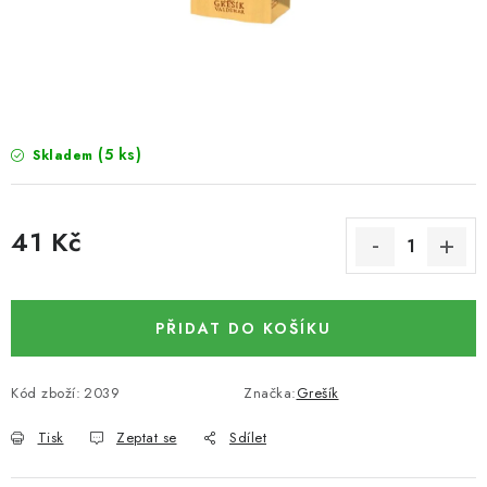
SUŠENÉ OVOCE / MANGO
SEMENA A SEMÍNKA / LNĚNÉ SEMÍNKO / LNĚNÉ
SEMÍNKO - HNĚDÉ
(5 ks)
Skladem
ČOKOLÁDOVÉ POLEVY / SMĚS POLEV /
ČOKOLÁDOVÉ KAMÍNKY
41 Kč
OŘECHOVÉ ZLOMKY A DRTĚ / LÍSKOVÁ JÁDRA DRŤ
Měrná cena:
VŠE PRO OSLAVU, PÁRTY A VÝROČÍ
PŘIDAT DO KOŠÍKU
KONOPNÉ PRODUKTY
Kód zboží:
2039
Značka:
Grešík
OŘECHY NATURAL / KOKOS / KOKOS STROUHANÝ
Tisk
Zeptat se
Sdílet
SUŠENÉ OVOCE BEZ PŘIDANÉHO CUKRU A SÍRY /