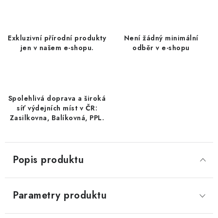
DATLE / DATLE DEGLET NOUR
RÝŽE
Exkluzivní přírodní produkty
Není žádný minimální
jen v našem e-shopu.
odběr v e-shopu
LYOFILIZOVANÉ OVOCE
SUŠENÉ OVOCE BEZ PŘIDANÉHO CUKRU A SÍRY /
MANGO BEZ PŘIDANÉHO CUKRU A SO2
Spolehlivá doprava a široká
síť výdejních míst v ČR:
KOŘENÍ / TEKUTÁ OCHUCOVADLA/OMÁČKY
Zasilkovna, Balíkovná, PPL.
KOŘENÍ / KOŘENÍCÍ SMĚSI / GRILOVACÍ KOŘENÍ
Popis produktu
SUŠENÉ OVOCE / ŠVESTKY
SUŠENÉ OVOCE / MERUŇKY SÍŘENÉ / MERUŇKY
Parametry produktu
SÍŘENÉ Č.8