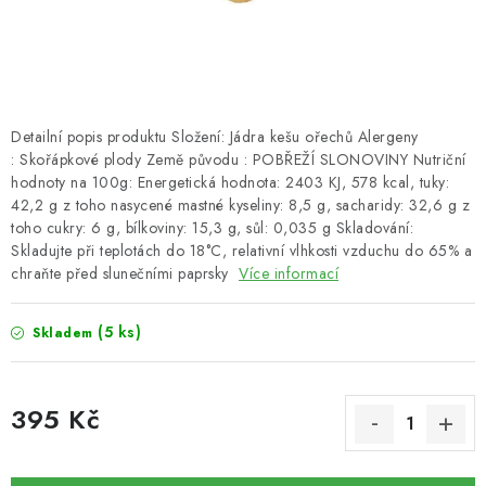
SUŠENÉ OVOCE / MANGO
SEMENA A SEMÍNKA / LNĚNÉ SEMÍNKO / LNĚNÉ
SEMÍNKO - HNĚDÉ
Detailní popis produktu Složení: Jádra kešu ořechů Alergeny
: Skořápkové plody Země původu : POBŘEŽÍ SLONOVINY Nutriční
ČOKOLÁDOVÉ POLEVY / SMĚS POLEV /
hodnoty na 100g: Energetická hodnota: 2403 KJ, 578 kcal, tuky:
ČOKOLÁDOVÉ KAMÍNKY
42,2 g z toho nasycené mastné kyseliny: 8,5 g, sacharidy: 32,6 g z
toho cukry: 6 g, bílkoviny: 15,3 g, sůl: 0,035 g Skladování:
Skladujte při teplotách do 18°C, relativní vlhkosti vzduchu do 65% a
OŘECHOVÉ ZLOMKY A DRTĚ / LÍSKOVÁ JÁDRA DRŤ
chraňte před slunečními paprsky
Více informací
VŠE PRO OSLAVU, PÁRTY A VÝROČÍ
(5 ks)
Skladem
KONOPNÉ PRODUKTY
395 Kč
OŘECHY NATURAL / KOKOS / KOKOS STROUHANÝ
Měrná cena:
SUŠENÉ OVOCE BEZ PŘIDANÉHO CUKRU A SÍRY /