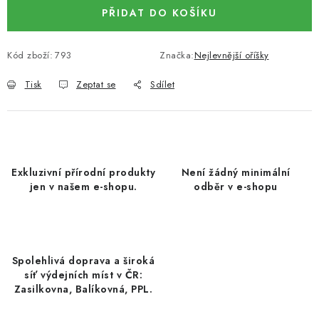
DATLE / DATLE DEGLET NOUR
PŘIDAT DO KOŠÍKU
RÝŽE
Kód zboží:
793
Značka:
Nejlevnější oříšky
LYOFILIZOVANÉ OVOCE
Tisk
Zeptat se
Sdílet
SUŠENÉ OVOCE BEZ PŘIDANÉHO CUKRU A SÍRY /
MANGO BEZ PŘIDANÉHO CUKRU A SO2
KOŘENÍ / TEKUTÁ OCHUCOVADLA/OMÁČKY
Exkluzivní přírodní produkty
Není žádný minimální
jen v našem e-shopu.
odběr v e-shopu
KOŘENÍ / KOŘENÍCÍ SMĚSI / GRILOVACÍ KOŘENÍ
SUŠENÉ OVOCE / ŠVESTKY
Spolehlivá doprava a široká
síť výdejních míst v ČR:
SUŠENÉ OVOCE / MERUŇKY SÍŘENÉ / MERUŇKY
Zasilkovna, Balíkovná, PPL.
SÍŘENÉ Č.8