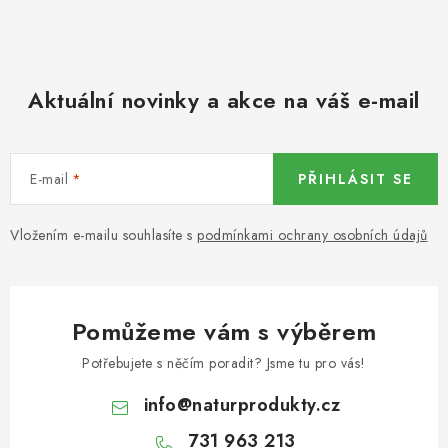
KOŘENÍ / JEDNODRUHOVÉ KOŘENÍ / BADYÁN
DÁRKOVÉ POUKAZY
Aktuální novinky a akce na váš e-mail
OŘECHY NATURAL / MANDLE
OŘECHY NATURAL / PEKANOVÉ OŘECHY
E-mail
PŘIHLÁSIT SE
OŘECHY NATURAL / KEŠU OŘECHY / KEŠU ZLOMKY
Vložením e-mailu souhlasíte s
podmínkami ochrany osobních údajů
OŘECHY NATURAL / KEŠU OŘECHY / KEŠU OŘECHY
CELÉ NATURAL
Pomůžeme vám s výběrem
OŘECHY NATURAL / PODZEMNICE (ARAŠÍDY) /
PODZEMNICE OLEJNÁ BLANŠÍROVANÁ
Potřebujete s něčím poradit? Jsme tu pro vás!
info
@
naturprodukty.cz
OŘECHY NATURAL
731 963 213