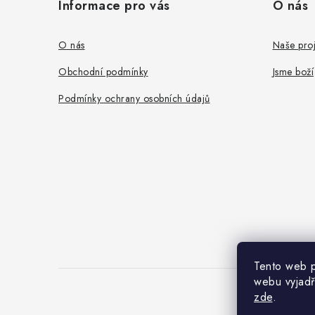
Informace pro vás
O nás
p
a
O nás
Naše proj
t
Obchodní podmínky
Jsme boží
í
Podmínky ochrany osobních údajů
Tento web p
webu vyjadř
zde
.