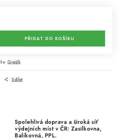
PŘIDAT DO KOŠÍKU
čka:
Grešík
Sdílet
Spolehlivá doprava a široká síť
výdejních míst v ČR: Zasilkovna,
Balíkovná, PPL.