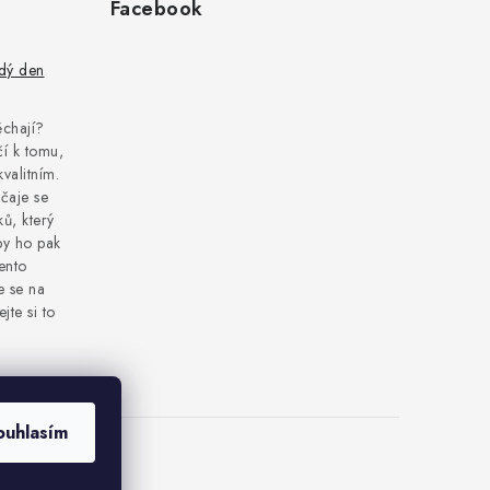
Facebook
ždý den
pěchají?
í k tomu,
kvalitním.
čaje se
ů, který
by ho pak
tento
e se na
jte si to
ouhlasím