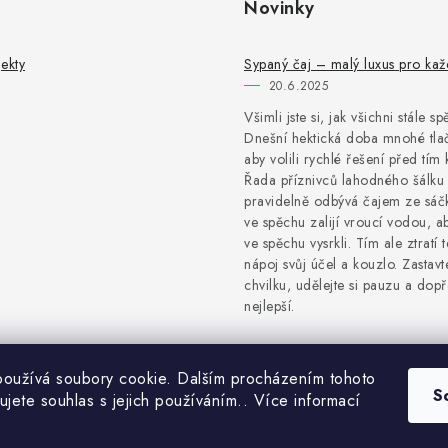
Novinky
ekty
Sypaný čaj – malý luxus pro ka
20.6.2025
Všimli jste si, jak všichni stále s
Dnešní hektická doba mnohé tlač
aby volili rychlé řešení před tím 
Řada příznivců lahodného šálku 
pravidelně odbývá čajem ze sáčk
ve spěchu zalijí vroucí vodou, a
ve spěchu vysrkli. Tím ale ztratí 
nápoj svůj účel a kouzlo. Zastavt
chvilku, udělejte si pauzu a dopře
nejlepší.
oužívá soubory cookie. Dalším procházením tohoto
S
ujete souhlas s jejich používáním.. Více informací
Copyright 2026
NaturProdukty
. Všechna práva vyhrazena.