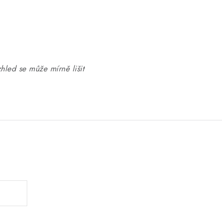
zhled se může mírně lišit
.