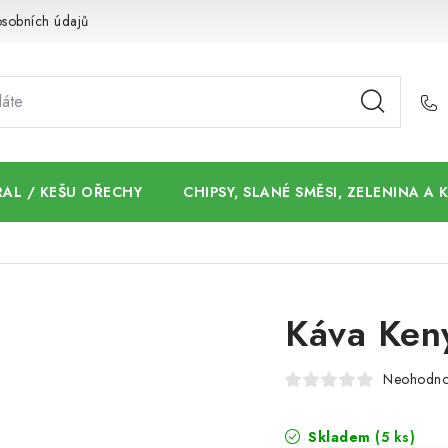
sobních údajů
AL / KEŠU OŘECHY
CHIPSY, SLANÉ SMĚSI, ZELENINA A
Káva Ken
Neohodn
Skladem
(5 ks)