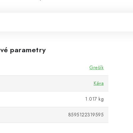
vé parametry
Grešík
Káva
1.017 kg
8595122319595