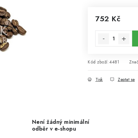
752 Kč
Měrná cena:
Kód zboží:
4481
Zna
Tisk
Zeptat se
Není žádný minimální
odběr v e-shopu