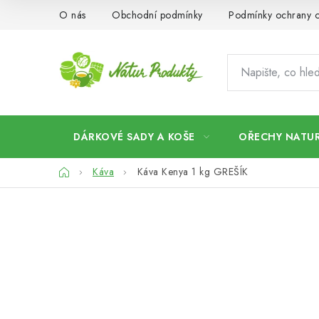
Přejít
O nás
Obchodní podmínky
Podmínky ochrany o
na
obsah
DÁRKOVÉ SADY A KOŠE
OŘECHY NATUR
Domů
Káva
Káva Kenya 1 kg GREŠÍK