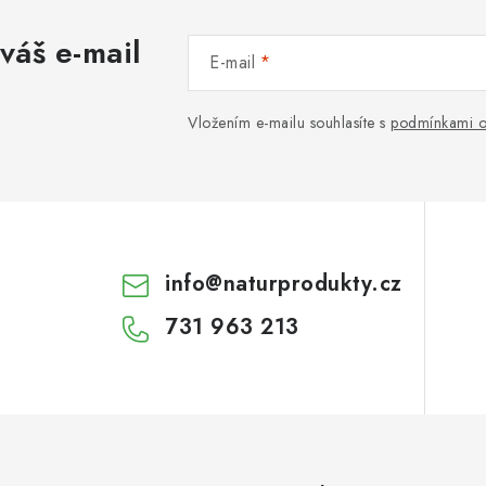
váš e-mail
E-mail
Vložením e-mailu souhlasíte s
podmínkami o
info
@
naturprodukty.cz
731 963 213