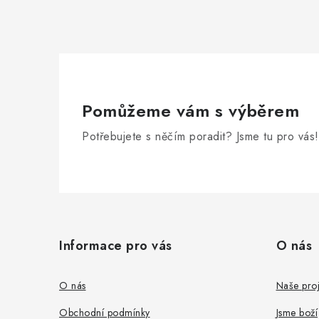
Pomůžeme vám s výběrem
Potřebujete s něčím poradit? Jsme tu pro vás!
Z
á
Informace pro vás
O nás
p
a
O nás
Naše proj
t
Obchodní podmínky
Jsme boží