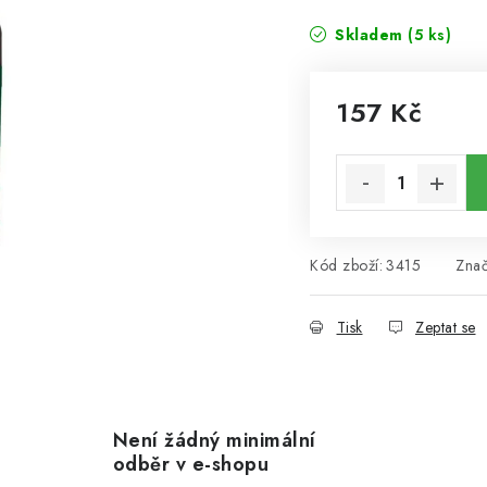
Skladem
(5 ks)
157 Kč
Měrná cena:
Kód zboží:
3415
Zna
Tisk
Zeptat se
Není žádný minimální
odběr v e-shopu