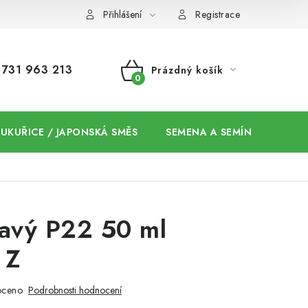
Přihlášení
Registrace
731 963 213
Prázdný košík
NÁKUPNÍ
KOŠÍK
 KUKUŘICE / JAPONSKÁ SMĚS
SEMENA A SEMÍNKA / CHIA
ravý P22 50 ml
 Z
oceno
Podrobnosti hodnocení