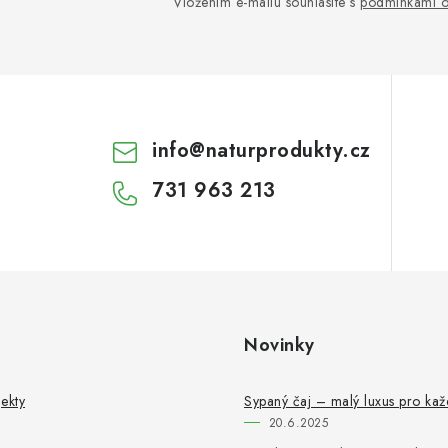
Vložením e-mailu souhlasíte s
podmínkami o
info
@
naturprodukty.cz
731 963 213
Novinky
ekty
Sypaný čaj – malý luxus pro ka
20.6.2025