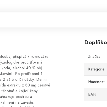
Doplňko
louby, přispívá k rovnováze
Značka
fyziologické pročišťování
: voda, alkohol 40 % obj.,
Kategorie
vkování: Po protřepání 1
a 2 až 3 dílčí dávky. Denní
Hmotnost
ídá extraktu z 80 mg čerstvé
těhotné a kojící ženy.
EAN
hrazuje pestrou a
ákal není na závadu.