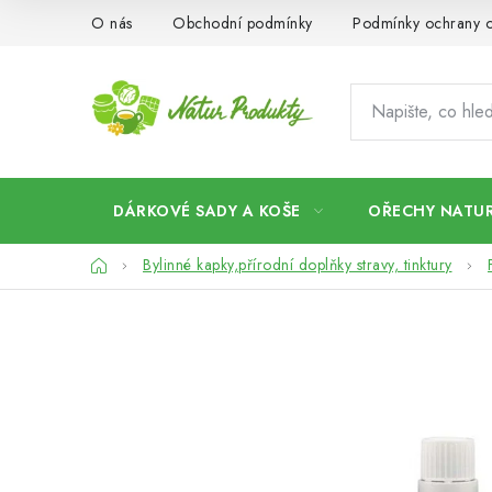
Přejít
O nás
Obchodní podmínky
Podmínky ochrany o
na
obsah
DÁRKOVÉ SADY A KOŠE
OŘECHY NATUR
Domů
Bylinné kapky,přírodní doplňky stravy, tinktury