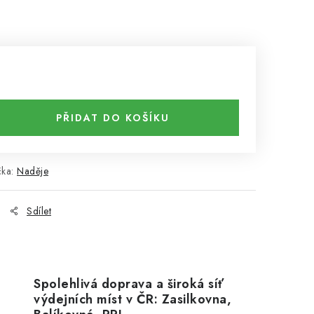
PŘIDAT DO KOŠÍKU
čka:
Naděje
Sdílet
Spolehlivá doprava a široká síť
výdejních míst v ČR: Zasilkovna,