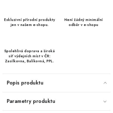
DATLE / DATLE DEGLET NOUR
RÝŽE
Exkluzivní přírodní produkty
Není žádný minimální
jen v našem e-shopu.
odběr v e-shopu
LYOFILIZOVANÉ OVOCE
SUŠENÉ OVOCE BEZ PŘIDANÉHO CUKRU A SÍRY /
MANGO BEZ PŘIDANÉHO CUKRU A SO2
Spolehlivá doprava a široká
síť výdejních míst v ČR:
KOŘENÍ / TEKUTÁ OCHUCOVADLA/OMÁČKY
Zasilkovna, Balíkovná, PPL.
KOŘENÍ / KOŘENÍCÍ SMĚSI / GRILOVACÍ KOŘENÍ
Popis produktu
SUŠENÉ OVOCE / ŠVESTKY
SUŠENÉ OVOCE / MERUŇKY SÍŘENÉ / MERUŇKY
Parametry produktu
SÍŘENÉ Č.8