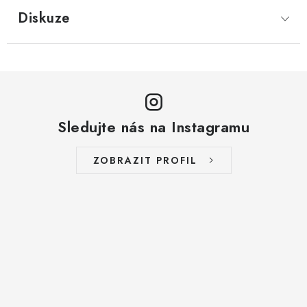
LYOFILIZOVANÉ OVOCE / MANGO
Diskuze
LYOFILIZOVANÉ OVOCE / JAHODY
VANILKA
OŘECHY PRAŽENÉ, SOLENÉ A DOCHUCENÉ /
Sledujte nás na Instagramu
PISTÁCIE PRAŽENÉ SOLENÉ
ZOBRAZIT PROFIL
SUŠENÉ OVOCE / KLIKVA (BRUSINKY)
LYOFILIZOVANÉ OVOCE / BANÁN
BYLINKY
SUŠENÉ OVOCE / ROZINKY JUMBO ZLATÉ