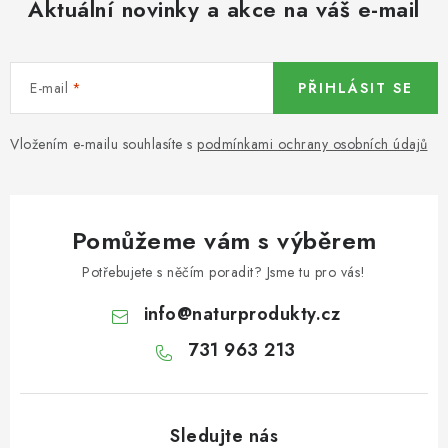
Aktuální novinky a akce na váš e-mail
KOŘENÍ / JEDNODRUHOVÉ KOŘENÍ / BADYÁN
DÁRKOVÉ POUKAZY
E-mail
PŘIHLÁSIT SE
OŘECHY NATURAL / MANDLE
Vložením e-mailu souhlasíte s
podmínkami ochrany osobních údajů
OŘECHY NATURAL / PEKANOVÉ OŘECHY
OŘECHY NATURAL / KEŠU OŘECHY / KEŠU ZLOMKY
Pomůžeme vám s výběrem
OŘECHY NATURAL / KEŠU OŘECHY / KEŠU OŘECHY
Potřebujete s něčím poradit? Jsme tu pro vás!
CELÉ NATURAL
info
@
naturprodukty.cz
OŘECHY NATURAL / PODZEMNICE (ARAŠÍDY) /
731 963 213
PODZEMNICE OLEJNÁ BLANŠÍROVANÁ
OŘECHY NATURAL