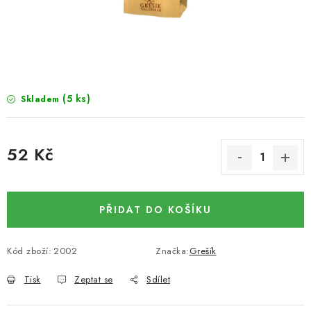
SUŠENÉ OVOCE / MANGO
SEMENA A SEMÍNKA / LNĚNÉ SEMÍNKO / LNĚNÉ
SEMÍNKO - HNĚDÉ
(5 ks)
Skladem
ČOKOLÁDOVÉ POLEVY / SMĚS POLEV /
ČOKOLÁDOVÉ KAMÍNKY
52 Kč
OŘECHOVÉ ZLOMKY A DRTĚ / LÍSKOVÁ JÁDRA DRŤ
Měrná cena:
VŠE PRO OSLAVU, PÁRTY A VÝROČÍ
PŘIDAT DO KOŠÍKU
KONOPNÉ PRODUKTY
Kód zboží:
2002
Značka:
Grešík
OŘECHY NATURAL / KOKOS / KOKOS STROUHANÝ
Tisk
Zeptat se
Sdílet
SUŠENÉ OVOCE BEZ PŘIDANÉHO CUKRU A SÍRY /