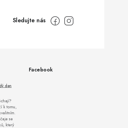
Facebook
ždý den
pěchají?
í k tomu,
kvalitním.
čaje se
ů, který