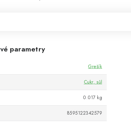
vé parametry
Grešík
Cukr, sůl
0.017 kg
8595122342579