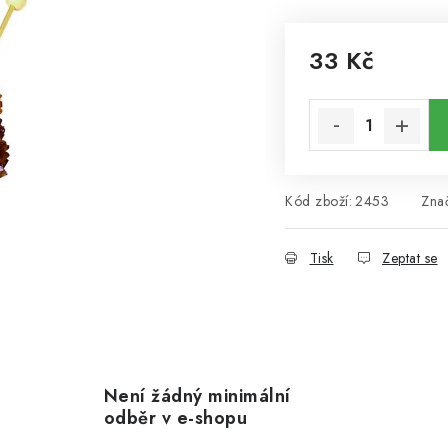
33 Kč
Měrná cena:
Kód zboží:
2453
Zna
Tisk
Zeptat se
Není žádný minimální
odběr v e-shopu