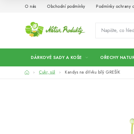
Přejít
O nás
Obchodní podmínky
Podmínky ochrany o
na
obsah
DÁRKOVÉ SADY A KOŠE
OŘECHY NATUR
Domů
Cukr, sůl
Kandys na dřívku bílý GREŠÍK