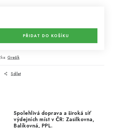
PŘIDAT DO KOŠÍKU
čka:
Grešík
Sdílet
Spolehlivá doprava a široká síť
výdejních míst v ČR: Zasilkovna,
Balíkovná, PPL.