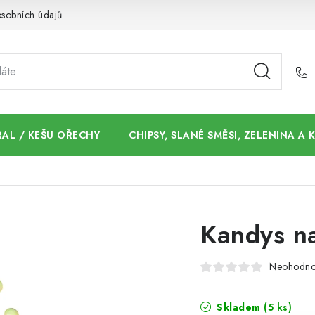
sobních údajů
AL / KEŠU OŘECHY
CHIPSY, SLANÉ SMĚSI, ZELENINA A
Kandys na
Neohodn
Skladem
(5 ks)