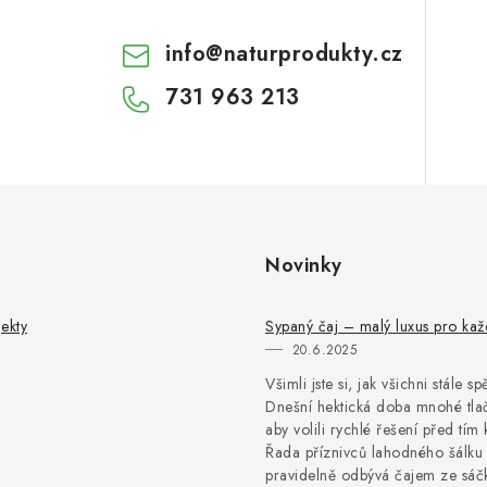
info
@
naturprodukty.cz
731 963 213
Novinky
ekty
Sypaný čaj – malý luxus pro ka
20.6.2025
Všimli jste si, jak všichni stále s
Dnešní hektická doba mnohé tlač
aby volili rychlé řešení před tím 
Řada příznivců lahodného šálku 
pravidelně odbývá čajem ze sáčk