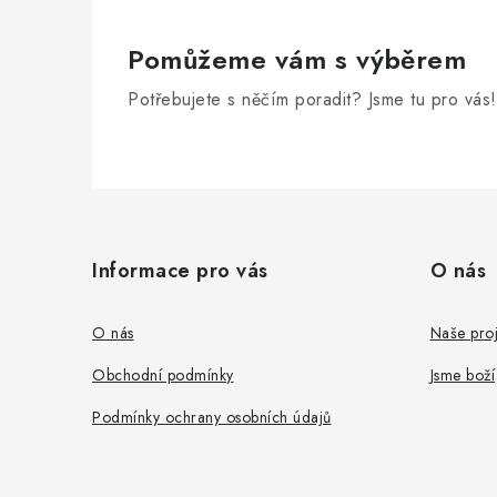
Pomůžeme vám s výběrem
Potřebujete s něčím poradit? Jsme tu pro vás!
Z
á
Informace pro vás
O nás
p
a
O nás
Naše proj
t
Obchodní podmínky
Jsme boží
í
Podmínky ochrany osobních údajů