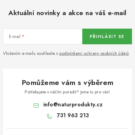
KOŘENÍ / JEDNODRUHOVÉ KOŘENÍ / BADYÁN
Aktuální novinky a akce na váš e-mail
DÁRKOVÉ POUKAZY
OŘECHY NATURAL / MANDLE
E-mail
PŘIHLÁSIT SE
OŘECHY NATURAL / PEKANOVÉ OŘECHY
Vložením e-mailu souhlasíte s
podmínkami ochrany osobních údajů
OŘECHY NATURAL / KEŠU OŘECHY / KEŠU ZLOMKY
OŘECHY NATURAL / KEŠU OŘECHY / KEŠU OŘECHY
Pomůžeme vám s výběrem
CELÉ NATURAL
Potřebujete s něčím poradit? Jsme tu pro vás!
OŘECHY NATURAL / PODZEMNICE (ARAŠÍDY) /
info
@
naturprodukty.cz
PODZEMNICE OLEJNÁ BLANŠÍROVANÁ
731 963 213
OŘECHY NATURAL