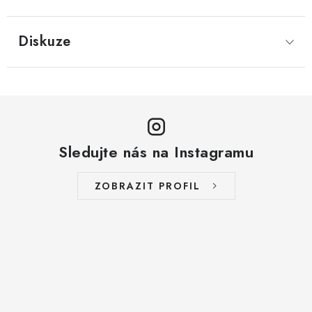
LYOFILIZOVANÉ OVOCE / MANGO
Diskuze
LYOFILIZOVANÉ OVOCE / JAHODY
VANILKA
OŘECHY PRAŽENÉ, SOLENÉ A DOCHUCENÉ /
PISTÁCIE PRAŽENÉ SOLENÉ
Sledujte nás na Instagramu
SUŠENÉ OVOCE / KLIKVA (BRUSINKY)
ZOBRAZIT PROFIL
LYOFILIZOVANÉ OVOCE / BANÁN
BYLINKY
SUŠENÉ OVOCE / ROZINKY JUMBO ZLATÉ