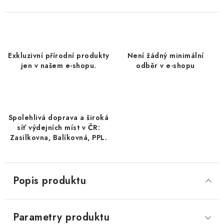
DATLE / DATLE DEGLET NOUR
RÝŽE
Exkluzivní přírodní produkty
Není žádný minimální
LYOFILIZOVANÉ OVOCE
jen v našem e-shopu.
odběr v e-shopu
SUŠENÉ OVOCE BEZ PŘIDANÉHO CUKRU A SÍRY /
MANGO BEZ PŘIDANÉHO CUKRU A SO2
Spolehlivá doprava a široká
KOŘENÍ / TEKUTÁ OCHUCOVADLA/OMÁČKY
síť výdejních míst v ČR:
Zasilkovna, Balíkovná, PPL.
KOŘENÍ / KOŘENÍCÍ SMĚSI / GRILOVACÍ KOŘENÍ
SUŠENÉ OVOCE / ŠVESTKY
Popis produktu
SUŠENÉ OVOCE / MERUŇKY SÍŘENÉ / MERUŇKY
SÍŘENÉ Č.8
Parametry produktu