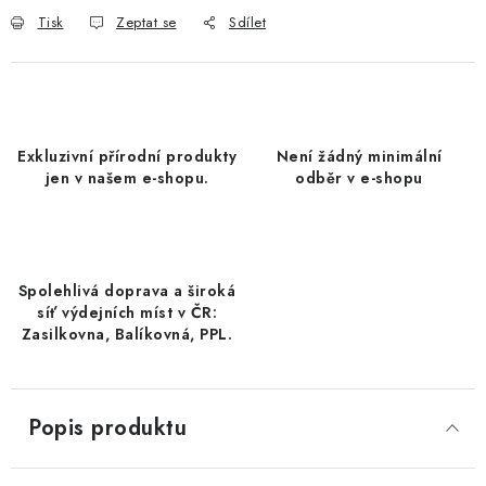
DATLE / DATLE DEGLET NOUR
Tisk
Zeptat se
Sdílet
RÝŽE
LYOFILIZOVANÉ OVOCE
Exkluzivní přírodní produkty
Není žádný minimální
jen v našem e-shopu.
odběr v e-shopu
SUŠENÉ OVOCE BEZ PŘIDANÉHO CUKRU A SÍRY /
MANGO BEZ PŘIDANÉHO CUKRU A SO2
KOŘENÍ / TEKUTÁ OCHUCOVADLA/OMÁČKY
Spolehlivá doprava a široká
síť výdejních míst v ČR:
KOŘENÍ / KOŘENÍCÍ SMĚSI / GRILOVACÍ KOŘENÍ
Zasilkovna, Balíkovná, PPL.
SUŠENÉ OVOCE / ŠVESTKY
Popis produktu
SUŠENÉ OVOCE / MERUŇKY SÍŘENÉ / MERUŇKY
SÍŘENÉ Č.8