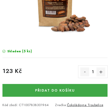
SUŠENÉ OVOCE / MANGO
SEMENA A SEMÍNKA / LNĚNÉ SEMÍNKO / LNĚNÉ
SEMÍNKO - HNĚDÉ
ČOKOLÁDOVÉ POLEVY / SMĚS POLEV /
ČOKOLÁDOVÉ KAMÍNKY
(5 ks)
Skladem
OŘECHOVÉ ZLOMKY A DRTĚ / LÍSKOVÁ JÁDRA DRŤ
123 Kč
VŠE PRO OSLAVU, PÁRTY A VÝROČÍ
Měrná cena:
KONOPNÉ PRODUKTY
PŘIDAT DO KOŠÍKU
OŘECHY NATURAL / KOKOS / KOKOS STROUHANÝ
Kód zboží:
CT1007838301964
Značka:
Čokoládovna Troubelice
SUŠENÉ OVOCE BEZ PŘIDANÉHO CUKRU A SÍRY /