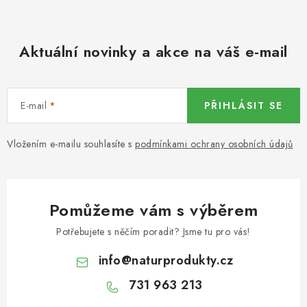
KOŘENÍ / JEDNODRUHOVÉ KOŘENÍ / BADYÁN
DÁRKOVÉ POUKAZY
Aktuální novinky a akce na váš e-mail
OŘECHY NATURAL / MANDLE
E-mail
PŘIHLÁSIT SE
OŘECHY NATURAL / PEKANOVÉ OŘECHY
Vložením e-mailu souhlasíte s
podmínkami ochrany osobních údajů
OŘECHY NATURAL / KEŠU OŘECHY / KEŠU ZLOMKY
OŘECHY NATURAL / KEŠU OŘECHY / KEŠU OŘECHY
CELÉ NATURAL
Pomůžeme vám s výběrem
OŘECHY NATURAL / PODZEMNICE (ARAŠÍDY) /
Potřebujete s něčím poradit? Jsme tu pro vás!
PODZEMNICE OLEJNÁ BLANŠÍROVANÁ
info
@
naturprodukty.cz
OŘECHY NATURAL
731 963 213