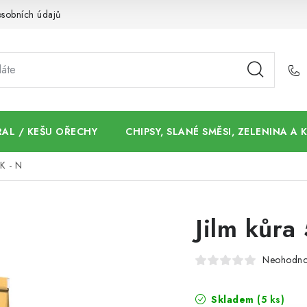
sobních údajů
AL / KEŠU OŘECHY
CHIPSY, SLANÉ SMĚSI, ZELENINA A
K - N
Jilm kůra
Neohodn
Skladem
(5 ks)