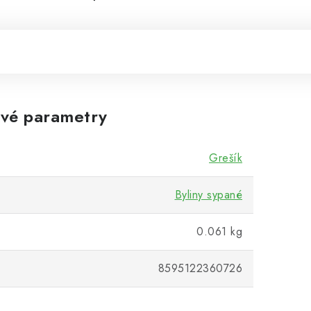
vé parametry
Grešík
Byliny sypané
0.061 kg
8595122360726