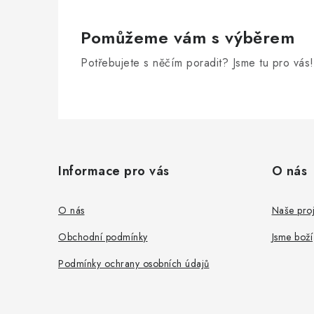
Pomůžeme vám s výběrem
Potřebujete s něčím poradit? Jsme tu pro vás!
Z
á
Informace pro vás
O nás
p
a
O nás
Naše proj
t
Obchodní podmínky
Jsme boží
í
Podmínky ochrany osobních údajů