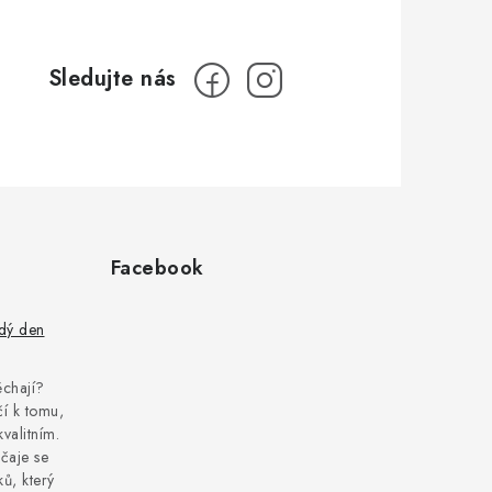
Facebook
ždý den
pěchají?
í k tomu,
kvalitním.
čaje se
ů, který