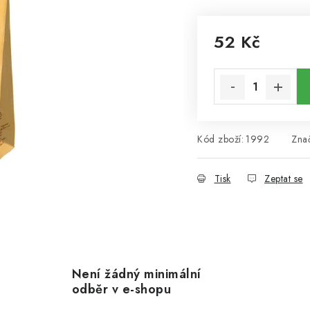
52 Kč
Měrná cena:
Kód zboží:
1992
Zna
Tisk
Zeptat se
Není žádný minimální
odběr v e-shopu