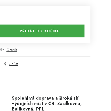
PŘIDAT DO KOŠÍKU
čka:
Grešík
Sdílet
Spolehlivá doprava a široká síť
výdejních míst v ČR: Zasilkovna,
Balíkovná, PPL.