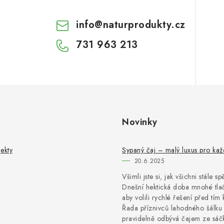
info
@
naturprodukty.cz
731 963 213
Novinky
ekty
Sypaný čaj – malý luxus pro ka
20.6.2025
Všimli jste si, jak všichni stále s
Dnešní hektická doba mnohé tlač
aby volili rychlé řešení před tím 
Řada příznivců lahodného šálku 
pravidelně odbývá čajem ze sáčk