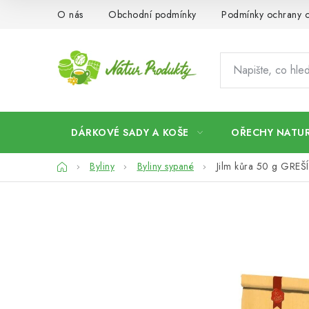
Přejít
O nás
Obchodní podmínky
Podmínky ochrany o
na
obsah
DÁRKOVÉ SADY A KOŠE
OŘECHY NATUR
Domů
Byliny
Byliny sypané
Jilm kůra 50 g GREŠÍ