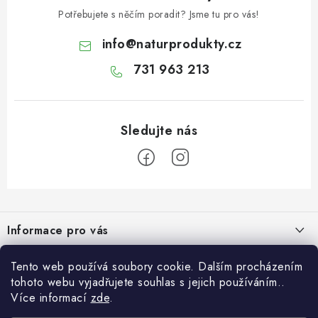
OŘECHY NATURAL / KOKOS / KOKOS PLÁTKY
Potřebujete s něčím poradit? Jsme tu pro vás!
info
@
naturprodukty.cz
ČAJE
731 963 213
KÁVA
KAKAO
SLADKOSTI
Z
PAŠTIKY A FOIE GRAS
á
Informace pro vás
MOŘSKÉ PLODY
p
a
O nás
O nás
Tento web používá soubory cookie. Dalším procházením
SÝRY A SÝROVÉ SPECIALITY
t
tohoto webu vyjadřujete souhlas s jejich používáním..
Obchodní podmínky
í
Naše projekty
Více informací
zde
.
Novinky
OLIVY A OLEJE
Podmínky ochrany osobních údajů