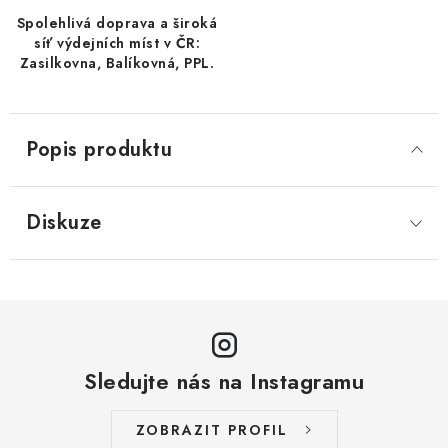
LYOFILIZOVANÉ OVOCE / MANGO
Spolehlivá doprava a široká
síť výdejních míst v ČR:
Zasilkovna, Balíkovná, PPL.
LYOFILIZOVANÉ OVOCE / JAHODY
VANILKA
Popis produktu
OŘECHY PRAŽENÉ, SOLENÉ A DOCHUCENÉ /
PISTÁCIE PRAŽENÉ SOLENÉ
Diskuze
SUŠENÉ OVOCE / KLIKVA (BRUSINKY)
LYOFILIZOVANÉ OVOCE / BANÁN
BYLINKY
Sledujte nás na Instagramu
SUŠENÉ OVOCE / ROZINKY JUMBO ZLATÉ
ZOBRAZIT PROFIL