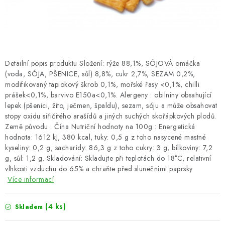
SUŠENÉ OVOCE / MANGO
SEMENA A SEMÍNKA / LNĚNÉ SEMÍNKO / LNĚNÉ
SEMÍNKO - HNĚDÉ
Detailní popis produktu Složení: rýže 88,1%, SÓJOVÁ omáčka
(voda, SÓJA, PŠENICE, sůl) 8,8%, cukr 2,7%, SEZAM 0,2%,
ČOKOLÁDOVÉ POLEVY / SMĚS POLEV /
modifikovaný tapiokový škrob 0,1%, mořské řasy <0,1%, chilli
ČOKOLÁDOVÉ KAMÍNKY
prášek<0,1%, barvivo E150a<0,1%. Alergeny : obilniny obsahující
lepek (pšenici, žito, ječmen, špaldu), sezam, sóju a může obsahovat
stopy oxidu siřičitého arašídů a jiných suchých skořápkových plodů.
OŘECHOVÉ ZLOMKY A DRTĚ / LÍSKOVÁ JÁDRA DRŤ
Země původu : Čína Nutriční hodnoty na 100g : Energetická
hodnota: 1612 kJ, 380 kcal, tuky: 0,5 g z toho nasycené mastné
VŠE PRO OSLAVU, PÁRTY A VÝROČÍ
kyseliny: 0,2 g, sacharidy: 86,3 g z toho cukry: 3 g, bílkoviny: 7,2
g, sůl: 1,2 g. Skladování: Skladujte při teplotách do 18°C, relativní
vlhkosti vzduchu do 65% a chraňte před slunečními paprsky
KONOPNÉ PRODUKTY
Více informací
OŘECHY NATURAL / KOKOS / KOKOS STROUHANÝ
(4 ks)
Skladem
SUŠENÉ OVOCE BEZ PŘIDANÉHO CUKRU A SÍRY /