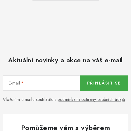
KOŘENÍ / JEDNODRUHOVÉ KOŘENÍ / BADYÁN
DÁRKOVÉ POUKAZY
OŘECHY NATURAL / MANDLE
OŘECHY NATURAL / PEKANOVÉ OŘECHY
Aktuální novinky a akce na váš e-mail
OŘECHY NATURAL / KEŠU OŘECHY / KEŠU ZLOMKY
OŘECHY NATURAL / KEŠU OŘECHY / KEŠU OŘECHY
E-mail
CELÉ NATURAL
PŘIHLÁSIT SE
OŘECHY NATURAL / PODZEMNICE (ARAŠÍDY) /
Vložením e-mailu souhlasíte s
podmínkami ochrany osobních údajů
PODZEMNICE OLEJNÁ BLANŠÍROVANÁ
OŘECHY NATURAL
Pomůžeme vám s výběrem