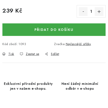
DATLE / DATLE DEGLET NOUR
239 Kč
RÝŽE
Měrná cena:
LYOFILIZOVANÉ OVOCE
PŘIDAT DO KOŠÍKU
SUŠENÉ OVOCE BEZ PŘIDANÉHO CUKRU A SÍRY /
Kód zboží:
1093
Značka:
Nejlevnější oříšky
MANGO BEZ PŘIDANÉHO CUKRU A SO2
Tisk
Zeptat se
Sdílet
KOŘENÍ / TEKUTÁ OCHUCOVADLA/OMÁČKY
KOŘENÍ / KOŘENÍCÍ SMĚSI / GRILOVACÍ KOŘENÍ
SUŠENÉ OVOCE / ŠVESTKY
Exkluzivní přírodní produkty
Není žádný minimální
jen v našem e-shopu.
odběr v e-shopu
SUŠENÉ OVOCE / MERUŇKY SÍŘENÉ / MERUŇKY
SÍŘENÉ Č.8