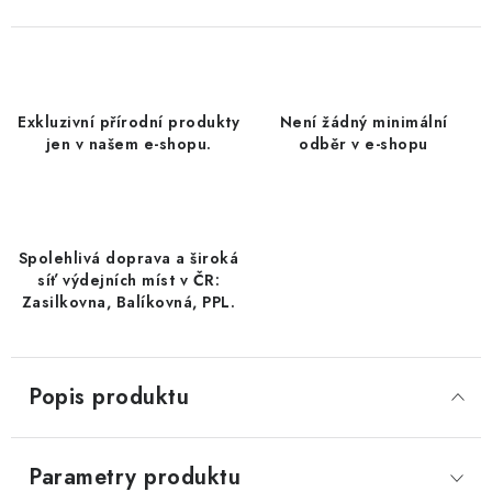
DATLE / DATLE DEGLET NOUR
RÝŽE
Exkluzivní přírodní produkty
Není žádný minimální
LYOFILIZOVANÉ OVOCE
jen v našem e-shopu.
odběr v e-shopu
SUŠENÉ OVOCE BEZ PŘIDANÉHO CUKRU A SÍRY /
MANGO BEZ PŘIDANÉHO CUKRU A SO2
Spolehlivá doprava a široká
KOŘENÍ / TEKUTÁ OCHUCOVADLA/OMÁČKY
síť výdejních míst v ČR:
Zasilkovna, Balíkovná, PPL.
KOŘENÍ / KOŘENÍCÍ SMĚSI / GRILOVACÍ KOŘENÍ
SUŠENÉ OVOCE / ŠVESTKY
Popis produktu
SUŠENÉ OVOCE / MERUŇKY SÍŘENÉ / MERUŇKY
SÍŘENÉ Č.8
Parametry produktu