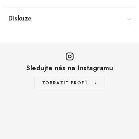
LYOFILIZOVANÉ OVOCE / MANGO
Diskuze
LYOFILIZOVANÉ OVOCE / JAHODY
VANILKA
OŘECHY PRAŽENÉ, SOLENÉ A DOCHUCENÉ /
PISTÁCIE PRAŽENÉ SOLENÉ
Sledujte nás na Instagramu
SUŠENÉ OVOCE / KLIKVA (BRUSINKY)
ZOBRAZIT PROFIL
LYOFILIZOVANÉ OVOCE / BANÁN
BYLINKY
SUŠENÉ OVOCE / ROZINKY JUMBO ZLATÉ