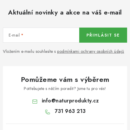
KOŘENÍ / JEDNODRUHOVÉ KOŘENÍ / BADYÁN
Aktuální novinky a akce na váš e-mail
DÁRKOVÉ POUKAZY
OŘECHY NATURAL / MANDLE
E-mail
PŘIHLÁSIT SE
OŘECHY NATURAL / PEKANOVÉ OŘECHY
Vložením e-mailu souhlasíte s
podmínkami ochrany osobních údajů
OŘECHY NATURAL / KEŠU OŘECHY / KEŠU ZLOMKY
OŘECHY NATURAL / KEŠU OŘECHY / KEŠU OŘECHY
Pomůžeme vám s výběrem
CELÉ NATURAL
Potřebujete s něčím poradit? Jsme tu pro vás!
OŘECHY NATURAL / PODZEMNICE (ARAŠÍDY) /
info
@
naturprodukty.cz
PODZEMNICE OLEJNÁ BLANŠÍROVANÁ
731 963 213
OŘECHY NATURAL