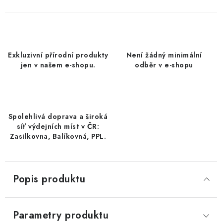
DATLE / DATLE DEGLET NOUR
RÝŽE
Exkluzivní přírodní produkty
Není žádný minimální
LYOFILIZOVANÉ OVOCE
jen v našem e-shopu.
odběr v e-shopu
SUŠENÉ OVOCE BEZ PŘIDANÉHO CUKRU A SÍRY /
MANGO BEZ PŘIDANÉHO CUKRU A SO2
Spolehlivá doprava a široká
KOŘENÍ / TEKUTÁ OCHUCOVADLA/OMÁČKY
síť výdejních míst v ČR:
Zasilkovna, Balíkovná, PPL.
KOŘENÍ / KOŘENÍCÍ SMĚSI / GRILOVACÍ KOŘENÍ
SUŠENÉ OVOCE / ŠVESTKY
Popis produktu
SUŠENÉ OVOCE / MERUŇKY SÍŘENÉ / MERUŇKY
SÍŘENÉ Č.8
Parametry produktu