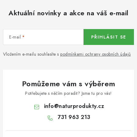
KOŘENÍ / JEDNODRUHOVÉ KOŘENÍ / BADYÁN
Aktuální novinky a akce na váš e-mail
DÁRKOVÉ POUKAZY
OŘECHY NATURAL / MANDLE
E-mail
PŘIHLÁSIT SE
OŘECHY NATURAL / PEKANOVÉ OŘECHY
Vložením e-mailu souhlasíte s
podmínkami ochrany osobních údajů
OŘECHY NATURAL / KEŠU OŘECHY / KEŠU ZLOMKY
OŘECHY NATURAL / KEŠU OŘECHY / KEŠU OŘECHY
Pomůžeme vám s výběrem
CELÉ NATURAL
Potřebujete s něčím poradit? Jsme tu pro vás!
OŘECHY NATURAL / PODZEMNICE (ARAŠÍDY) /
info
@
naturprodukty.cz
PODZEMNICE OLEJNÁ BLANŠÍROVANÁ
731 963 213
OŘECHY NATURAL