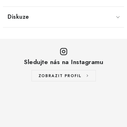
LYOFILIZOVANÉ OVOCE / MANGO
Diskuze
LYOFILIZOVANÉ OVOCE / JAHODY
VANILKA
OŘECHY PRAŽENÉ, SOLENÉ A DOCHUCENÉ /
PISTÁCIE PRAŽENÉ SOLENÉ
Sledujte nás na Instagramu
SUŠENÉ OVOCE / KLIKVA (BRUSINKY)
ZOBRAZIT PROFIL
LYOFILIZOVANÉ OVOCE / BANÁN
BYLINKY
SUŠENÉ OVOCE / ROZINKY JUMBO ZLATÉ