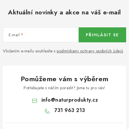
KOŘENÍ / JEDNODRUHOVÉ KOŘENÍ / BADYÁN
Aktuální novinky a akce na váš e-mail
DÁRKOVÉ POUKAZY
OŘECHY NATURAL / MANDLE
E-mail
PŘIHLÁSIT SE
OŘECHY NATURAL / PEKANOVÉ OŘECHY
Vložením e-mailu souhlasíte s
podmínkami ochrany osobních údajů
OŘECHY NATURAL / KEŠU OŘECHY / KEŠU ZLOMKY
OŘECHY NATURAL / KEŠU OŘECHY / KEŠU OŘECHY
Pomůžeme vám s výběrem
CELÉ NATURAL
Potřebujete s něčím poradit? Jsme tu pro vás!
OŘECHY NATURAL / PODZEMNICE (ARAŠÍDY) /
info
@
naturprodukty.cz
PODZEMNICE OLEJNÁ BLANŠÍROVANÁ
731 963 213
OŘECHY NATURAL