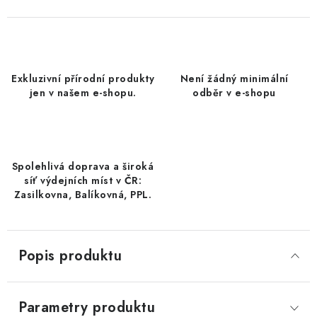
DATLE / DATLE DEGLET NOUR
RÝŽE
Exkluzivní přírodní produkty
Není žádný minimální
LYOFILIZOVANÉ OVOCE
jen v našem e-shopu.
odběr v e-shopu
SUŠENÉ OVOCE BEZ PŘIDANÉHO CUKRU A SÍRY /
MANGO BEZ PŘIDANÉHO CUKRU A SO2
Spolehlivá doprava a široká
KOŘENÍ / TEKUTÁ OCHUCOVADLA/OMÁČKY
síť výdejních míst v ČR:
Zasilkovna, Balíkovná, PPL.
KOŘENÍ / KOŘENÍCÍ SMĚSI / GRILOVACÍ KOŘENÍ
SUŠENÉ OVOCE / ŠVESTKY
Popis produktu
SUŠENÉ OVOCE / MERUŇKY SÍŘENÉ / MERUŇKY
SÍŘENÉ Č.8
Parametry produktu