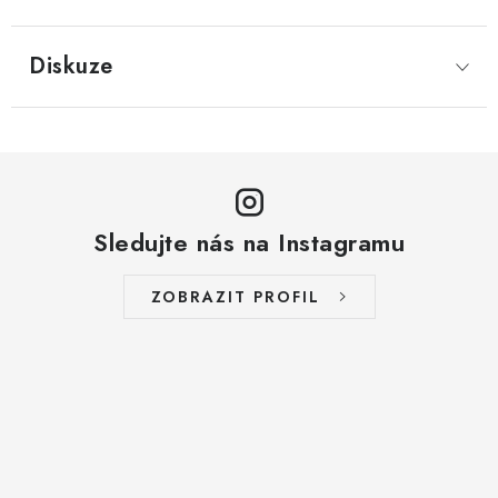
LYOFILIZOVANÉ OVOCE / MANGO
Diskuze
LYOFILIZOVANÉ OVOCE / JAHODY
VANILKA
OŘECHY PRAŽENÉ, SOLENÉ A DOCHUCENÉ /
PISTÁCIE PRAŽENÉ SOLENÉ
Sledujte nás na Instagramu
SUŠENÉ OVOCE / KLIKVA (BRUSINKY)
ZOBRAZIT PROFIL
LYOFILIZOVANÉ OVOCE / BANÁN
BYLINKY
SUŠENÉ OVOCE / ROZINKY JUMBO ZLATÉ