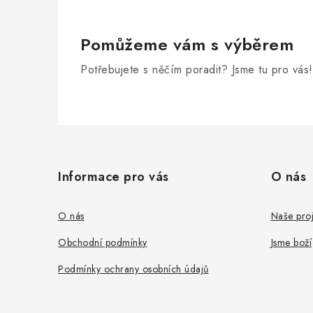
Pomůžeme vám s výběrem
Potřebujete s něčím poradit? Jsme tu pro vás!
Z
á
Informace pro vás
O nás
p
a
O nás
Naše proj
t
Obchodní podmínky
Jsme boží
í
Podmínky ochrany osobních údajů