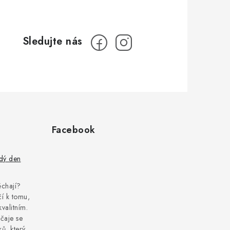
Facebook
ždý den
pěchají?
í k tomu,
kvalitním.
čaje se
ů, který