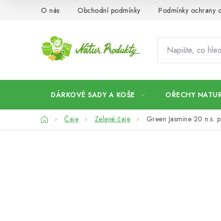
Přejít
O nás
Obchodní podmínky
Podmínky ochrany o
na
obsah
DÁRKOVÉ SADY A KOŠE
OŘECHY NATUR
Domů
Čaje
Zelené čaje
Green Jasmine 20 n.s. 