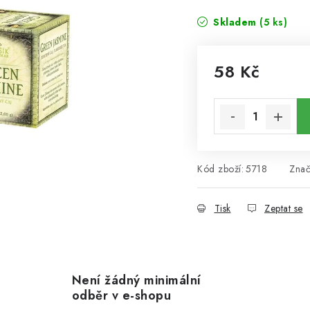
Skladem
(5 ks)
58 Kč
Měrná cena:
Kód zboží:
5718
Zna
Tisk
Zeptat se
Není žádný minimální
odběr v e-shopu