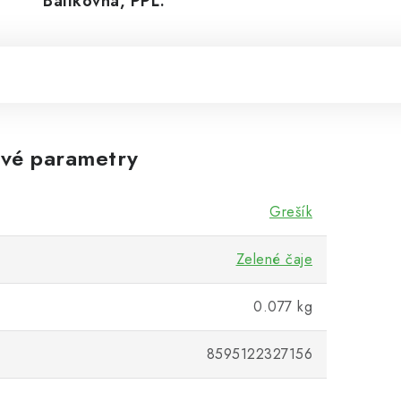
Balíkovná, PPL.
vé parametry
Grešík
Zelené čaje
0.077 kg
8595122327156