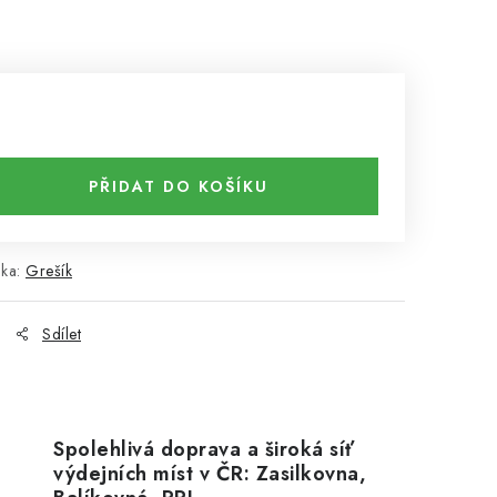
PŘIDAT DO KOŠÍKU
čka:
Grešík
Sdílet
Spolehlivá doprava a široká síť
výdejních míst v ČR: Zasilkovna,