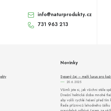
info
@
naturprodukty.cz
731 963 213
Novinky
ekty
Sypaný čaj – malý luxus pro ka
20.6.2025
Všimli jste si, jak všichni stále s
Dnešní hektická doba mnohé tlač
aby volili rychlé řešení před tím 
Řada příznivců lahodného šálku 
pravidelně odbývá čajem ze sáčk