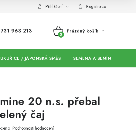
Přihlášení
Registrace
731 963 213
Prázdný košík
NÁKUPNÍ
KOŠÍK
 KUKUŘICE / JAPONSKÁ SMĚS
SEMENA A SEMÍNKA / CHIA
mine 20 n.s. přebal
elený čaj
oceno
Podrobnosti hodnocení