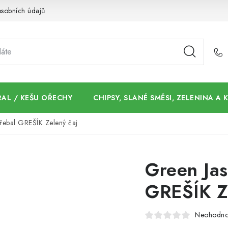
sobních údajů
AL / KEŠU OŘECHY
CHIPSY, SLANÉ SMĚSI, ZELENINA A
přebal GREŠÍK Zelený čaj
Green Jas
GREŠÍK Z
Neohodn