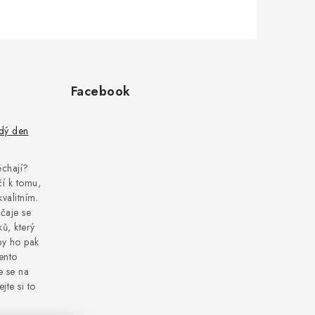
Facebook
ždý den
pěchají?
í k tomu,
kvalitním.
čaje se
ů, který
by ho pak
tento
e se na
jte si to