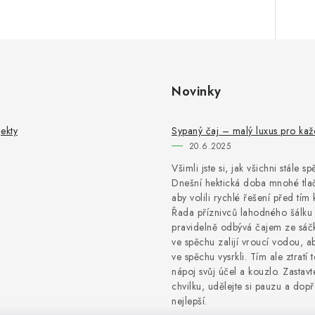
Novinky
ekty
Sypaný čaj – malý luxus pro ka
20.6.2025
Všimli jste si, jak všichni stále s
Dnešní hektická doba mnohé tlač
aby volili rychlé řešení před tím 
Řada příznivců lahodného šálku 
pravidelně odbývá čajem ze sáčk
ve spěchu zalijí vroucí vodou, a
ve spěchu vysrkli. Tím ale ztratí 
nápoj svůj účel a kouzlo. Zastavt
chvilku, udělejte si pauzu a dopře
nejlepší.