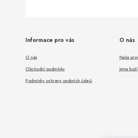
Z
á
Informace pro vás
O nás
p
a
O nás
Naše proj
t
Obchodní podmínky
Jsme boží
í
Podmínky ochrany osobních údajů