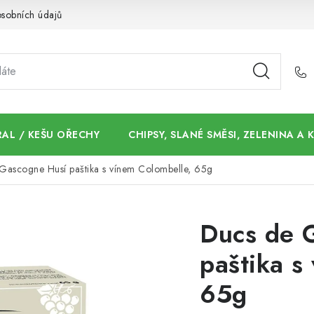
sobních údajů
AL / KEŠU OŘECHY
CHIPSY, SLANÉ SMĚSI, ZELENINA A
Gascogne Husí paštika s vínem Colombelle, 65g
Ducs de 
paštika s
65g