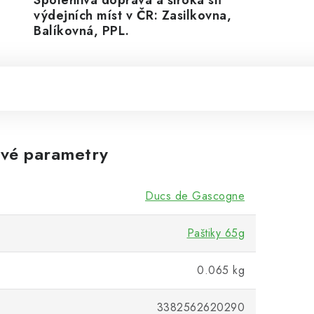
Spolehlivá doprava a široká síť
výdejních míst v ČR: Zasilkovna,
Balíkovná, PPL.
vé parametry
Ducs de Gascogne
Paštiky 65g
0.065 kg
3382562620290