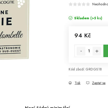
Neohodn
Skladem
(>5 ks)
94 Kč
Měrná cena:
Kód zboží:
GRDGS18
Tisk
Zeptat se