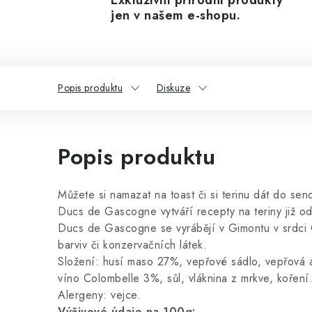
Exkluzivní přírodní produkty
jen v našem e-shopu.
Popis produktu
Diskuze
Popis produktu
Můžete si namazat na toast či si terinu dát do sen
Ducs de Gascogne vytváří recepty na teriny již o
Ducs de Gascogne se vyrábějí v Gimontu v srdci 
barviv či konzervačních látek.
Složení: husí maso 27%, vepřové sádlo, vepřová a 
víno Colombelle 3%, sůl, vláknina z mrkve, koření
Alergeny: vejce.
Výživové údaje na 100g: