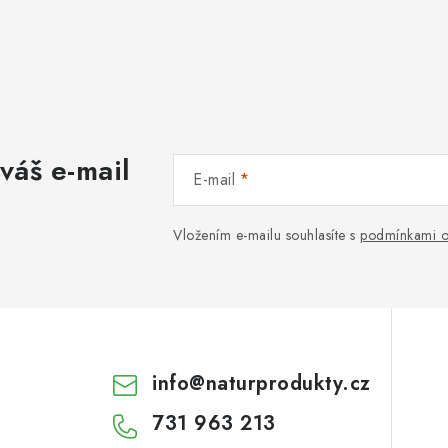
váš e-mail
E-mail
Vložením e-mailu souhlasíte s
podmínkami o
info
@
naturprodukty.cz
731 963 213