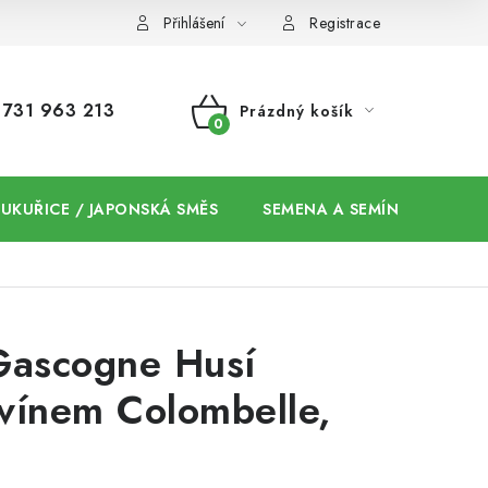
Přihlášení
Registrace
731 963 213
Prázdný košík
NÁKUPNÍ
KOŠÍK
 KUKUŘICE / JAPONSKÁ SMĚS
SEMENA A SEMÍNKA / CHIA
Gascogne Husí
 vínem Colombelle,