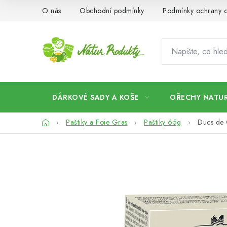
Přejít
O nás
Obchodní podmínky
Podmínky ochrany o
na
obsah
DÁRKOVÉ SADY A KOŠE
OŘECHY NATUR
Domů
Paštiky a Foie Gras
Paštiky 65g
Ducs de 