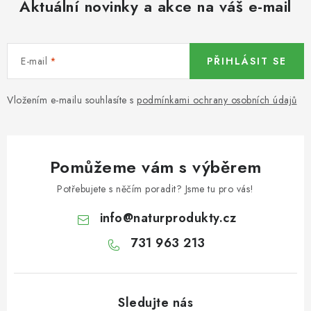
Aktuální novinky a akce na váš e-mail
KOŘENÍ / JEDNODRUHOVÉ KOŘENÍ / BADYÁN
DÁRKOVÉ POUKAZY
E-mail
PŘIHLÁSIT SE
OŘECHY NATURAL / MANDLE
Vložením e-mailu souhlasíte s
podmínkami ochrany osobních údajů
OŘECHY NATURAL / PEKANOVÉ OŘECHY
OŘECHY NATURAL / KEŠU OŘECHY / KEŠU ZLOMKY
Pomůžeme vám s výběrem
OŘECHY NATURAL / KEŠU OŘECHY / KEŠU OŘECHY
Potřebujete s něčím poradit? Jsme tu pro vás!
CELÉ NATURAL
info
@
naturprodukty.cz
OŘECHY NATURAL / PODZEMNICE (ARAŠÍDY) /
731 963 213
PODZEMNICE OLEJNÁ BLANŠÍROVANÁ
OŘECHY NATURAL