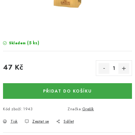
SUŠENÉ OVOCE / MANGO
SEMENA A SEMÍNKA / LNĚNÉ SEMÍNKO / LNĚNÉ
SEMÍNKO - HNĚDÉ
(5 ks)
Skladem
ČOKOLÁDOVÉ POLEVY / SMĚS POLEV /
ČOKOLÁDOVÉ KAMÍNKY
47 Kč
OŘECHOVÉ ZLOMKY A DRTĚ / LÍSKOVÁ JÁDRA DRŤ
Měrná cena:
VŠE PRO OSLAVU, PÁRTY A VÝROČÍ
PŘIDAT DO KOŠÍKU
KONOPNÉ PRODUKTY
Kód zboží:
1943
Značka:
Grešík
OŘECHY NATURAL / KOKOS / KOKOS STROUHANÝ
Tisk
Zeptat se
Sdílet
SUŠENÉ OVOCE BEZ PŘIDANÉHO CUKRU A SÍRY /