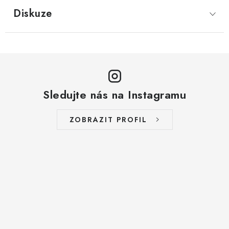
LYOFILIZOVANÉ OVOCE / MANGO
Diskuze
LYOFILIZOVANÉ OVOCE / JAHODY
VANILKA
OŘECHY PRAŽENÉ, SOLENÉ A DOCHUCENÉ /
Sledujte nás na Instagramu
PISTÁCIE PRAŽENÉ SOLENÉ
ZOBRAZIT PROFIL
SUŠENÉ OVOCE / KLIKVA (BRUSINKY)
LYOFILIZOVANÉ OVOCE / BANÁN
BYLINKY
SUŠENÉ OVOCE / ROZINKY JUMBO ZLATÉ