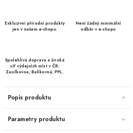
DATLE / DATLE DEGLET NOUR
RÝŽE
Exkluzivní přírodní produkty
Není žádný minimální
jen v našem e-shopu.
odběr v e-shopu
LYOFILIZOVANÉ OVOCE
SUŠENÉ OVOCE BEZ PŘIDANÉHO CUKRU A SÍRY /
MANGO BEZ PŘIDANÉHO CUKRU A SO2
Spolehlivá doprava a široká
síť výdejních míst v ČR:
KOŘENÍ / TEKUTÁ OCHUCOVADLA/OMÁČKY
Zasilkovna, Balíkovná, PPL.
KOŘENÍ / KOŘENÍCÍ SMĚSI / GRILOVACÍ KOŘENÍ
Popis produktu
SUŠENÉ OVOCE / ŠVESTKY
SUŠENÉ OVOCE / MERUŇKY SÍŘENÉ / MERUŇKY
Parametry produktu
SÍŘENÉ Č.8