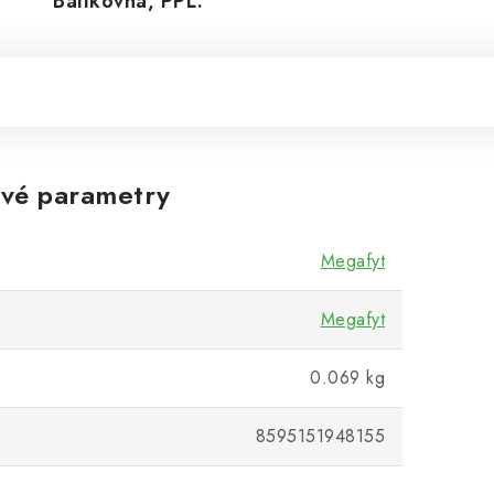
Balíkovná, PPL.
vé parametry
Megafyt
Megafyt
0.069 kg
8595151948155