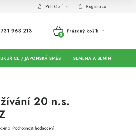
Přihlášení
Registrace
731 963 213
Prázdný košík
NÁKUPNÍ
KOŠÍK
 KUKUŘICE / JAPONSKÁ SMĚS
SEMENA A SEMÍNKA / CHIA
žívání 20 n.s.
Z
oceno
Podrobnosti hodnocení