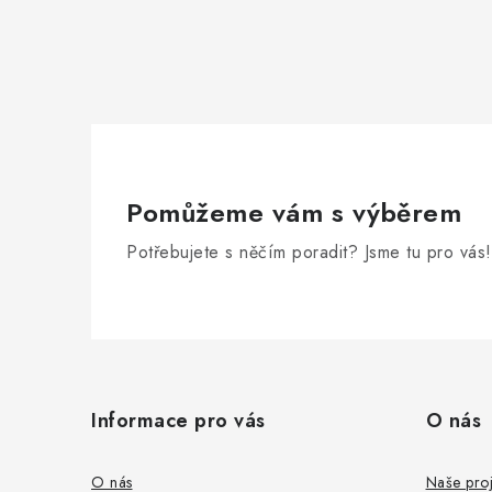
Pomůžeme vám s výběrem
Potřebujete s něčím poradit? Jsme tu pro vás!
Z
á
Informace pro vás
O nás
p
a
O nás
Naše proj