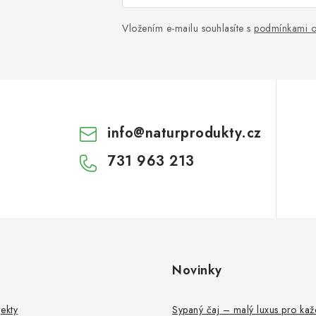
Vložením e-mailu souhlasíte s
podmínkami o
info
@
naturprodukty.cz
731 963 213
Novinky
ekty
Sypaný čaj – malý luxus pro ka