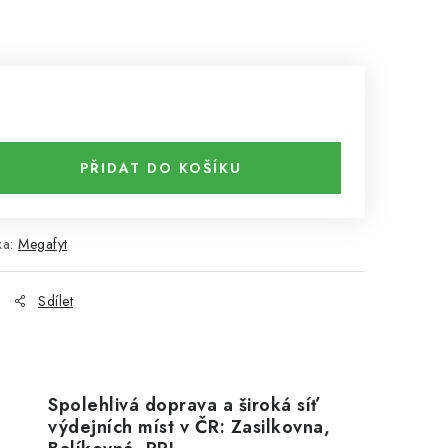
PŘIDAT DO KOŠÍKU
ka:
Megafyt
Sdílet
Spolehlivá doprava a široká síť
výdejních míst v ČR: Zasilkovna,