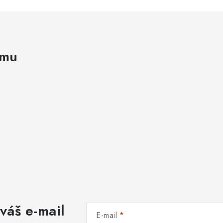
amu
váš e-mail
E-mail