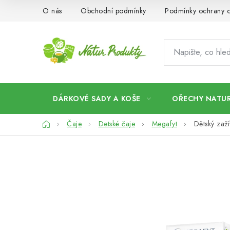
Přejít
O nás
Obchodní podmínky
Podmínky ochrany o
na
obsah
DÁRKOVÉ SADY A KOŠE
OŘECHY NATUR
Domů
Čaje
Detské čaje
Megafyt
Dětský zaží