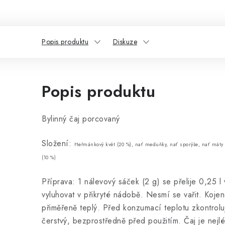
Popis produktu
Diskuze
Popis produktu
Bylinný čaj porcovaný
Složení:
Heřmánkový květ (20 %),
nať meduňky,
nať sporýše,
nať máty
(10 %)
Příprava: 1 nálevový sáček (2 g) se přelije 0,25 l
vyluhovat v přikryté nádobě. Nesmí se vařit. Koje
přiměřeně teplý. Před konzumací teplotu zkontroluj
čerstvý, bezprostředně před použitím. Čaj je nejl