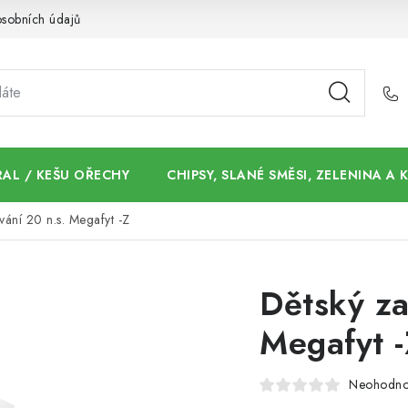
sobních údajů
AL / KEŠU OŘECHY
CHIPSY, SLANÉ SMĚSI, ZELENINA A
vání 20 n.s. Megafyt -Z
Dětský za
Megafyt -
Neohodn