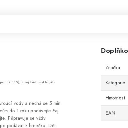
Doplňko
Značka
Kategorie
 peprné (15 %),
lipový květ,
plod fenyklu
Hmotnost
 vroucí vody a nechá se 5 min
ncům do 1 roku podávejte čaj
EAN
te. Připravuje se vždy
épe podávat z hrnečku. Děti