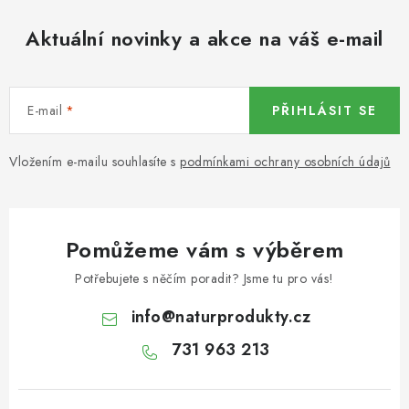
KOŘENÍ / JEDNODRUHOVÉ KOŘENÍ / BADYÁN
Aktuální novinky a akce na váš e-mail
DÁRKOVÉ POUKAZY
OŘECHY NATURAL / MANDLE
E-mail
PŘIHLÁSIT SE
OŘECHY NATURAL / PEKANOVÉ OŘECHY
Vložením e-mailu souhlasíte s
podmínkami ochrany osobních údajů
OŘECHY NATURAL / KEŠU OŘECHY / KEŠU ZLOMKY
OŘECHY NATURAL / KEŠU OŘECHY / KEŠU OŘECHY
Pomůžeme vám s výběrem
CELÉ NATURAL
Potřebujete s něčím poradit? Jsme tu pro vás!
OŘECHY NATURAL / PODZEMNICE (ARAŠÍDY) /
info
@
naturprodukty.cz
PODZEMNICE OLEJNÁ BLANŠÍROVANÁ
731 963 213
OŘECHY NATURAL