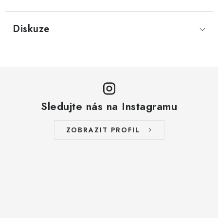
LYOFILIZOVANÉ OVOCE / MANGO
Diskuze
LYOFILIZOVANÉ OVOCE / JAHODY
VANILKA
OŘECHY PRAŽENÉ, SOLENÉ A DOCHUCENÉ /
PISTÁCIE PRAŽENÉ SOLENÉ
Sledujte nás na Instagramu
SUŠENÉ OVOCE / KLIKVA (BRUSINKY)
ZOBRAZIT PROFIL
LYOFILIZOVANÉ OVOCE / BANÁN
BYLINKY
SUŠENÉ OVOCE / ROZINKY JUMBO ZLATÉ