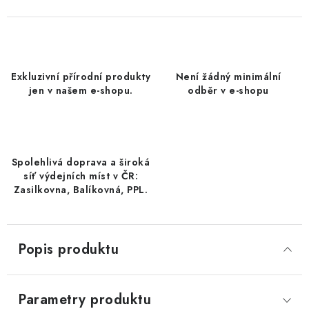
DATLE / DATLE DEGLET NOUR
RÝŽE
Exkluzivní přírodní produkty
Není žádný minimální
LYOFILIZOVANÉ OVOCE
jen v našem e-shopu.
odběr v e-shopu
SUŠENÉ OVOCE BEZ PŘIDANÉHO CUKRU A SÍRY /
MANGO BEZ PŘIDANÉHO CUKRU A SO2
Spolehlivá doprava a široká
KOŘENÍ / TEKUTÁ OCHUCOVADLA/OMÁČKY
síť výdejních míst v ČR:
Zasilkovna, Balíkovná, PPL.
KOŘENÍ / KOŘENÍCÍ SMĚSI / GRILOVACÍ KOŘENÍ
SUŠENÉ OVOCE / ŠVESTKY
Popis produktu
SUŠENÉ OVOCE / MERUŇKY SÍŘENÉ / MERUŇKY
SÍŘENÉ Č.8
Parametry produktu