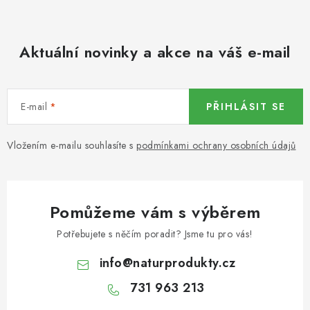
KOŘENÍ / JEDNODRUHOVÉ KOŘENÍ / BADYÁN
DÁRKOVÉ POUKAZY
Aktuální novinky a akce na váš e-mail
OŘECHY NATURAL / MANDLE
E-mail
PŘIHLÁSIT SE
OŘECHY NATURAL / PEKANOVÉ OŘECHY
Vložením e-mailu souhlasíte s
podmínkami ochrany osobních údajů
OŘECHY NATURAL / KEŠU OŘECHY / KEŠU ZLOMKY
OŘECHY NATURAL / KEŠU OŘECHY / KEŠU OŘECHY
CELÉ NATURAL
Pomůžeme vám s výběrem
OŘECHY NATURAL / PODZEMNICE (ARAŠÍDY) /
Potřebujete s něčím poradit? Jsme tu pro vás!
PODZEMNICE OLEJNÁ BLANŠÍROVANÁ
info
@
naturprodukty.cz
OŘECHY NATURAL
731 963 213