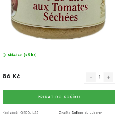
SUŠENÉ OVOCE / MANGO
SEMENA A SEMÍNKA / LNĚNÉ SEMÍNKO / LNĚNÉ
SEMÍNKO - HNĚDÉ
ČOKOLÁDOVÉ POLEVY / SMĚS POLEV /
ČOKOLÁDOVÉ KAMÍNKY
(>5 ks)
Skladem
OŘECHOVÉ ZLOMKY A DRTĚ / LÍSKOVÁ JÁDRA DRŤ
86 Kč
VŠE PRO OSLAVU, PÁRTY A VÝROČÍ
Měrná cena:
KONOPNÉ PRODUKTY
PŘIDAT DO KOŠÍKU
OŘECHY NATURAL / KOKOS / KOKOS STROUHANÝ
Kód zboží:
GRDDL-L22
Značka:
Delices du Luberon
SUŠENÉ OVOCE BEZ PŘIDANÉHO CUKRU A SÍRY /