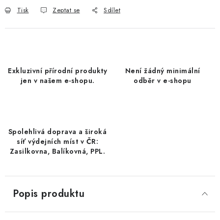
DATLE / DATLE DEGLET NOUR
Tisk
Zeptat se
Sdílet
RÝŽE
LYOFILIZOVANÉ OVOCE
Exkluzivní přírodní produkty
Není žádný minimální
jen v našem e-shopu.
odběr v e-shopu
SUŠENÉ OVOCE BEZ PŘIDANÉHO CUKRU A SÍRY /
MANGO BEZ PŘIDANÉHO CUKRU A SO2
KOŘENÍ / TEKUTÁ OCHUCOVADLA/OMÁČKY
Spolehlivá doprava a široká
síť výdejních míst v ČR:
KOŘENÍ / KOŘENÍCÍ SMĚSI / GRILOVACÍ KOŘENÍ
Zasilkovna, Balíkovná, PPL.
SUŠENÉ OVOCE / ŠVESTKY
Popis produktu
SUŠENÉ OVOCE / MERUŇKY SÍŘENÉ / MERUŇKY
SÍŘENÉ Č.8