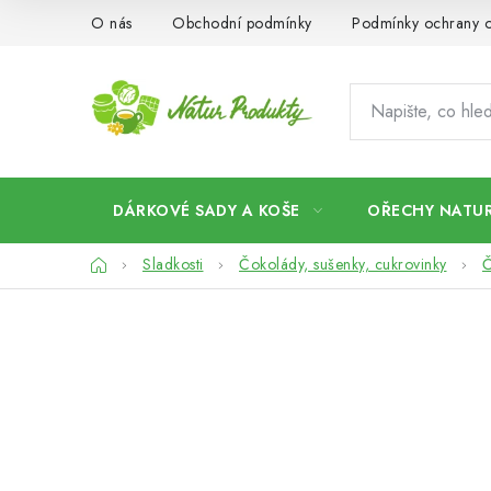
Přejít
O nás
Obchodní podmínky
Podmínky ochrany o
na
obsah
DÁRKOVÉ SADY A KOŠE
OŘECHY NATUR
Domů
Sladkosti
Čokolády, sušenky, cukrovinky
Č