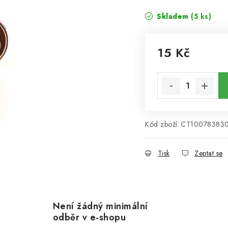
Skladem
(5 ks)
15 Kč
Měrná cena:
Kód zboží:
CT10078383
Tisk
Zeptat se
Není žádný minimální
odběr v e-shopu