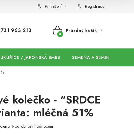
Přihlášení
Registrace
731 963 213
Prázdný košík
NÁKUPNÍ
KOŠÍK
 KUKUŘICE / JAPONSKÁ SMĚS
SEMENA A SEMÍNKA / CHIA
1%
vé kolečko - "SRDCE
rianta: mléčná 51%
oceno
Podrobnosti hodnocení