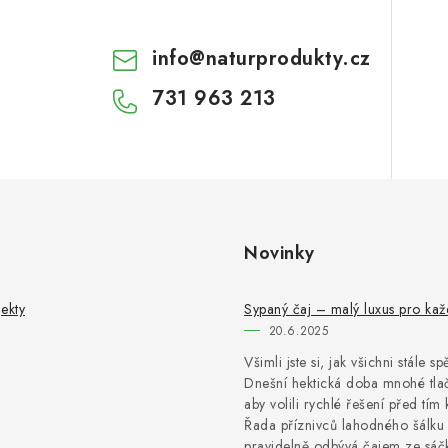
info
@
naturprodukty.cz
731 963 213
Novinky
ekty
Sypaný čaj – malý luxus pro ka
20.6.2025
Všimli jste si, jak všichni stále s
Dnešní hektická doba mnohé tlač
aby volili rychlé řešení před tím 
Řada příznivců lahodného šálku 
pravidelně odbývá čajem ze sáčk