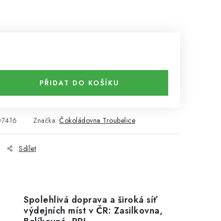
PŘIDAT DO KOŠÍKU
07416
Značka:
Čokoládovna Troubelice
Sdílet
Spolehlivá doprava a široká síť
výdejních míst v ČR: Zasilkovna,