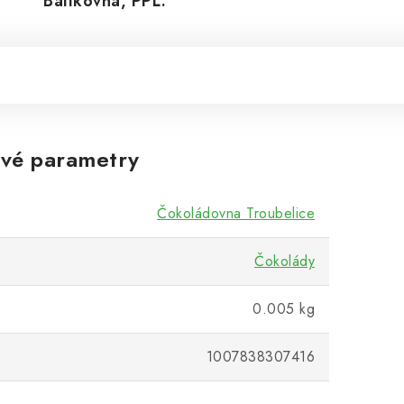
Balíkovná, PPL.
vé parametry
Čokoládovna Troubelice
Čokolády
0.005 kg
1007838307416