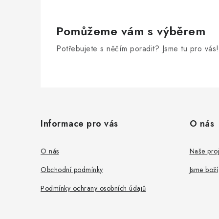
Pomůžeme vám s výběrem
Potřebujete s něčím poradit? Jsme tu pro vás!
Z
á
Informace pro vás
O nás
p
a
O nás
Naše proj
t
Obchodní podmínky
Jsme boží
í
Podmínky ochrany osobních údajů