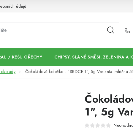
sobních údajů
AL / KEŠU OŘECHY
CHIPSY, SLANÉ SMĚSI, ZELENINA A
okolády
Čokoládové kolečko - "SRDCE 1", 5g Varianta: mléčná 5
Čokoládo
1", 5g Va
Neohodn