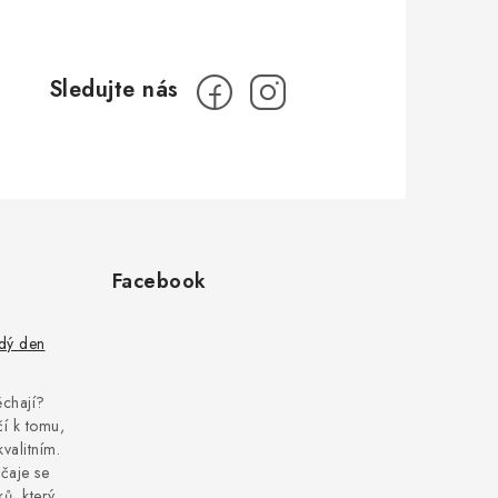
Facebook
ždý den
pěchají?
í k tomu,
kvalitním.
čaje se
ů, který