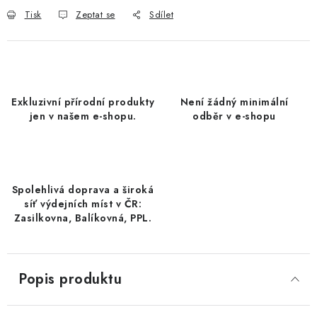
DATLE / DATLE DEGLET NOUR
Tisk
Zeptat se
Sdílet
RÝŽE
LYOFILIZOVANÉ OVOCE
Exkluzivní přírodní produkty
Není žádný minimální
jen v našem e-shopu.
odběr v e-shopu
SUŠENÉ OVOCE BEZ PŘIDANÉHO CUKRU A SÍRY /
MANGO BEZ PŘIDANÉHO CUKRU A SO2
KOŘENÍ / TEKUTÁ OCHUCOVADLA/OMÁČKY
Spolehlivá doprava a široká
síť výdejních míst v ČR:
KOŘENÍ / KOŘENÍCÍ SMĚSI / GRILOVACÍ KOŘENÍ
Zasilkovna, Balíkovná, PPL.
SUŠENÉ OVOCE / ŠVESTKY
Popis produktu
SUŠENÉ OVOCE / MERUŇKY SÍŘENÉ / MERUŇKY
SÍŘENÉ Č.8