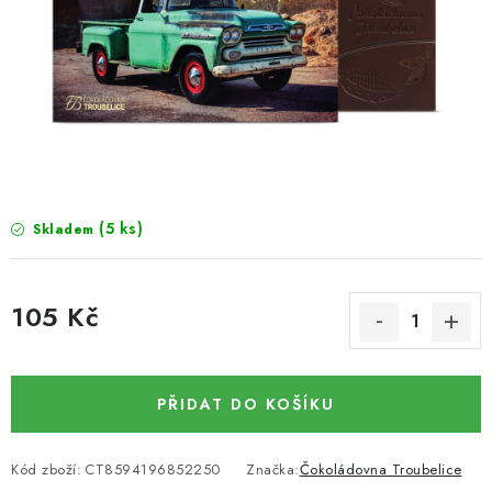
SUŠENÉ OVOCE / MANGO
SEMENA A SEMÍNKA / LNĚNÉ SEMÍNKO / LNĚNÉ
SEMÍNKO - HNĚDÉ
ČOKOLÁDOVÉ POLEVY / SMĚS POLEV /
ČOKOLÁDOVÉ KAMÍNKY
(5 ks)
Skladem
OŘECHOVÉ ZLOMKY A DRTĚ / LÍSKOVÁ JÁDRA DRŤ
105 Kč
VŠE PRO OSLAVU, PÁRTY A VÝROČÍ
Měrná cena:
KONOPNÉ PRODUKTY
PŘIDAT DO KOŠÍKU
OŘECHY NATURAL / KOKOS / KOKOS STROUHANÝ
Kód zboží:
CT8594196852250
Značka:
Čokoládovna Troubelice
SUŠENÉ OVOCE BEZ PŘIDANÉHO CUKRU A SÍRY /