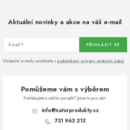
KOŘENÍ / JEDNODRUHOVÉ KOŘENÍ / BADYÁN
DÁRKOVÉ POUKAZY
Aktuální novinky a akce na váš e-mail
OŘECHY NATURAL / MANDLE
E-mail
PŘIHLÁSIT SE
OŘECHY NATURAL / PEKANOVÉ OŘECHY
Vložením e-mailu souhlasíte s
podmínkami ochrany osobních údajů
OŘECHY NATURAL / KEŠU OŘECHY / KEŠU ZLOMKY
OŘECHY NATURAL / KEŠU OŘECHY / KEŠU OŘECHY
CELÉ NATURAL
Pomůžeme vám s výběrem
OŘECHY NATURAL / PODZEMNICE (ARAŠÍDY) /
Potřebujete s něčím poradit? Jsme tu pro vás!
PODZEMNICE OLEJNÁ BLANŠÍROVANÁ
info
@
naturprodukty.cz
OŘECHY NATURAL
731 963 213