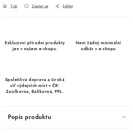
DATLE / DATLE DEGLET NOUR
Tisk
Zeptat se
Sdílet
RÝŽE
LYOFILIZOVANÉ OVOCE
Exkluzivní přírodní produkty
Není žádný minimální
jen v našem e-shopu.
odběr v e-shopu
SUŠENÉ OVOCE BEZ PŘIDANÉHO CUKRU A SÍRY /
MANGO BEZ PŘIDANÉHO CUKRU A SO2
KOŘENÍ / TEKUTÁ OCHUCOVADLA/OMÁČKY
Spolehlivá doprava a široká
síť výdejních míst v ČR:
KOŘENÍ / KOŘENÍCÍ SMĚSI / GRILOVACÍ KOŘENÍ
Zasilkovna, Balíkovná, PPL.
SUŠENÉ OVOCE / ŠVESTKY
Popis produktu
SUŠENÉ OVOCE / MERUŇKY SÍŘENÉ / MERUŇKY
SÍŘENÉ Č.8