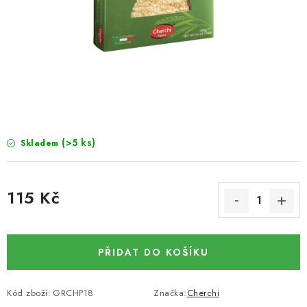
SUŠENÉ OVOCE / MANGO
SEMENA A SEMÍNKA / LNĚNÉ SEMÍNKO / LNĚNÉ
SEMÍNKO - HNĚDÉ
ČOKOLÁDOVÉ POLEVY / SMĚS POLEV /
ČOKOLÁDOVÉ KAMÍNKY
(>5 ks)
Skladem
OŘECHOVÉ ZLOMKY A DRTĚ / LÍSKOVÁ JÁDRA DRŤ
115 Kč
VŠE PRO OSLAVU, PÁRTY A VÝROČÍ
Měrná cena:
KONOPNÉ PRODUKTY
PŘIDAT DO KOŠÍKU
OŘECHY NATURAL / KOKOS / KOKOS STROUHANÝ
Kód zboží:
GRCHP18
Značka:
Cherchi
SUŠENÉ OVOCE BEZ PŘIDANÉHO CUKRU A SÍRY /