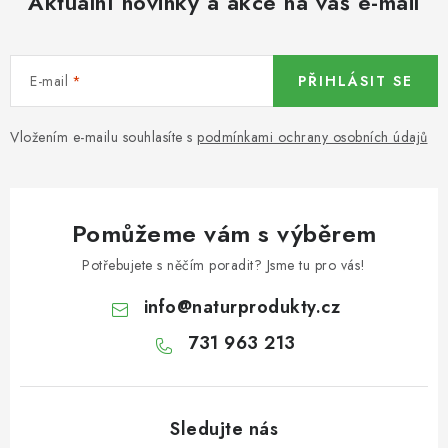
Aktuální novinky a akce na váš e-mail
KOŘENÍ / JEDNODRUHOVÉ KOŘENÍ / BADYÁN
DÁRKOVÉ POUKAZY
E-mail
PŘIHLÁSIT SE
OŘECHY NATURAL / MANDLE
Vložením e-mailu souhlasíte s
podmínkami ochrany osobních údajů
OŘECHY NATURAL / PEKANOVÉ OŘECHY
OŘECHY NATURAL / KEŠU OŘECHY / KEŠU ZLOMKY
Pomůžeme vám s výběrem
OŘECHY NATURAL / KEŠU OŘECHY / KEŠU OŘECHY
Potřebujete s něčím poradit? Jsme tu pro vás!
CELÉ NATURAL
info
@
naturprodukty.cz
OŘECHY NATURAL / PODZEMNICE (ARAŠÍDY) /
731 963 213
PODZEMNICE OLEJNÁ BLANŠÍROVANÁ
OŘECHY NATURAL