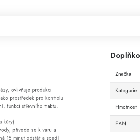
Doplňko
Značka
ázy, ovlivňuje produkci
Kategorie
jako prostředek pro kontrolu
ní, funkci střevního traktu.
Hmotnost
a kůry):
EAN
vody, přivede se k varu a
há 15 minut odstát a scedí