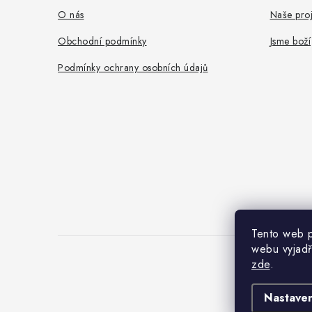
a
O nás
Naše proj
t
Obchodní podmínky
Jsme boží
í
Podmínky ochrany osobních údajů
Tento web p
webu vyjadř
zde
.
Nastaven