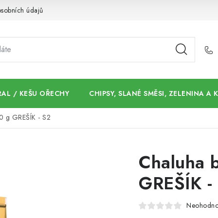
sobních údajů
AL / KEŠU OŘECHY
CHIPSY, SLANÉ SMĚSI, ZELENINA A
00 g GREŠÍK - S2
Chaluha b
GREŠÍK -
Neohodn