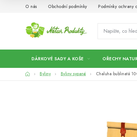
Přejít
O nás
Obchodní podmínky
Podmínky ochrany o
na
obsah
DÁRKOVÉ SADY A KOŠE
OŘECHY NATUR
Domů
Byliny
Byliny sypané
Chaluha bublinatá 1