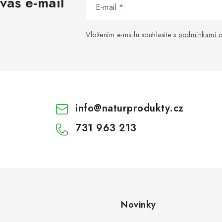
váš e-mail
E-mail
Vložením e-mailu souhlasíte s
podmínkami o
info
@
naturprodukty.cz
731 963 213
Novinky