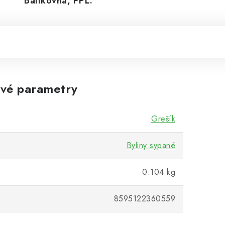
Balíkovná, PPL.
vé parametry
Grešík
Byliny sypané
0.104 kg
8595122360559