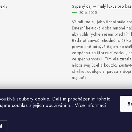
ekty
Sypaný čaj – malý luxus pro ka
20.6.2025
Všimli jste si, jak všichni stále s
Dnešní hektická doba mnohé tlač
aby volili rychlé řešení před tím 
Řada příznivců lahodného šálku 
pravidelně odbývá čajem ze sáčk
ve spěchu zalijí vroucí vodou, a
ve spěchu vysrkli. Tím ale ztratí 
nápoj svůj účel a kouzlo. Zastavt
chvilku, udělejte si pauzu a dopře
nejlepší.
oužívá soubory cookie. Dalším procházením tohoto
S
ujete souhlas s jejich používáním.. Více informací
Copyright 2026
NaturProdukty
. Všechna práva vyhrazena.
Vytvořil Shoptet
í