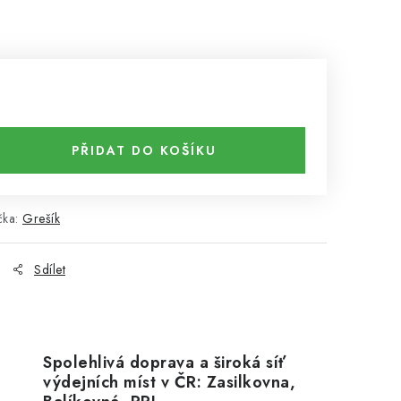
PŘIDAT DO KOŠÍKU
čka:
Grešík
Sdílet
Spolehlivá doprava a široká síť
výdejních míst v ČR: Zasilkovna,