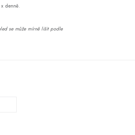
2 x denně.
hled se může mírně lišit podle
.