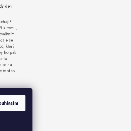
ždý den
pěchají?
í k tomu,
kvalitním.
čaje se
ů, který
by ho pak
tento
e se na
jte si to
ouhlasím