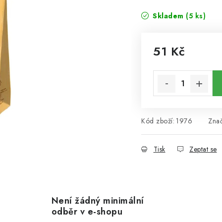
Skladem
(5 ks)
51 Kč
Měrná cena:
Kód zboží:
1976
Zna
Tisk
Zeptat se
Není žádný minimální
odběr v e-shopu