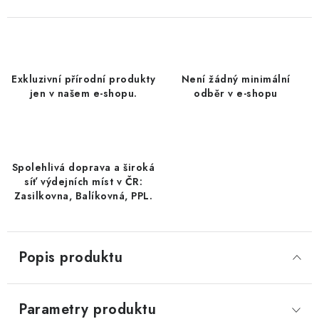
DATLE / DATLE DEGLET NOUR
RÝŽE
Exkluzivní přírodní produkty
Není žádný minimální
LYOFILIZOVANÉ OVOCE
jen v našem e-shopu.
odběr v e-shopu
SUŠENÉ OVOCE BEZ PŘIDANÉHO CUKRU A SÍRY /
MANGO BEZ PŘIDANÉHO CUKRU A SO2
Spolehlivá doprava a široká
KOŘENÍ / TEKUTÁ OCHUCOVADLA/OMÁČKY
síť výdejních míst v ČR:
Zasilkovna, Balíkovná, PPL.
KOŘENÍ / KOŘENÍCÍ SMĚSI / GRILOVACÍ KOŘENÍ
SUŠENÉ OVOCE / ŠVESTKY
Popis produktu
SUŠENÉ OVOCE / MERUŇKY SÍŘENÉ / MERUŇKY
SÍŘENÉ Č.8
Parametry produktu