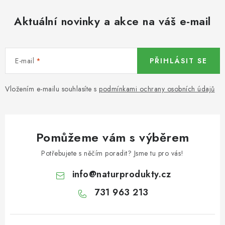
KOŘENÍ / JEDNODRUHOVÉ KOŘENÍ / BADYÁN
Aktuální novinky a akce na váš e-mail
DÁRKOVÉ POUKAZY
OŘECHY NATURAL / MANDLE
E-mail
PŘIHLÁSIT SE
OŘECHY NATURAL / PEKANOVÉ OŘECHY
Vložením e-mailu souhlasíte s
podmínkami ochrany osobních údajů
OŘECHY NATURAL / KEŠU OŘECHY / KEŠU ZLOMKY
OŘECHY NATURAL / KEŠU OŘECHY / KEŠU OŘECHY
Pomůžeme vám s výběrem
CELÉ NATURAL
Potřebujete s něčím poradit? Jsme tu pro vás!
OŘECHY NATURAL / PODZEMNICE (ARAŠÍDY) /
info
@
naturprodukty.cz
PODZEMNICE OLEJNÁ BLANŠÍROVANÁ
731 963 213
OŘECHY NATURAL