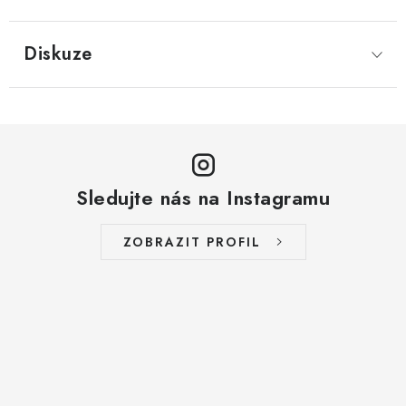
LYOFILIZOVANÉ OVOCE / MANGO
Diskuze
LYOFILIZOVANÉ OVOCE / JAHODY
VANILKA
OŘECHY PRAŽENÉ, SOLENÉ A DOCHUCENÉ /
PISTÁCIE PRAŽENÉ SOLENÉ
Sledujte nás na Instagramu
SUŠENÉ OVOCE / KLIKVA (BRUSINKY)
ZOBRAZIT PROFIL
LYOFILIZOVANÉ OVOCE / BANÁN
BYLINKY
SUŠENÉ OVOCE / ROZINKY JUMBO ZLATÉ