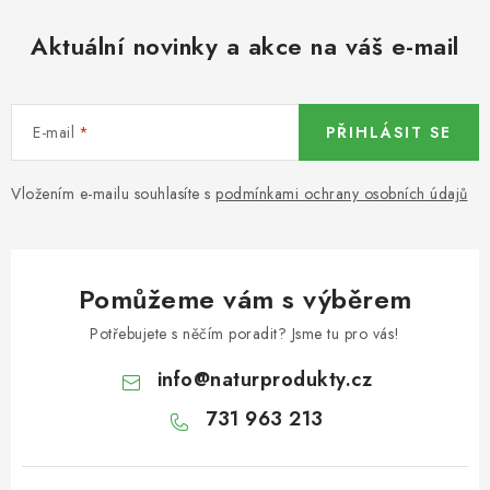
KOŘENÍ / JEDNODRUHOVÉ KOŘENÍ / BADYÁN
Aktuální novinky a akce na váš e-mail
DÁRKOVÉ POUKAZY
OŘECHY NATURAL / MANDLE
E-mail
PŘIHLÁSIT SE
OŘECHY NATURAL / PEKANOVÉ OŘECHY
Vložením e-mailu souhlasíte s
podmínkami ochrany osobních údajů
OŘECHY NATURAL / KEŠU OŘECHY / KEŠU ZLOMKY
OŘECHY NATURAL / KEŠU OŘECHY / KEŠU OŘECHY
Pomůžeme vám s výběrem
CELÉ NATURAL
Potřebujete s něčím poradit? Jsme tu pro vás!
OŘECHY NATURAL / PODZEMNICE (ARAŠÍDY) /
info
@
naturprodukty.cz
PODZEMNICE OLEJNÁ BLANŠÍROVANÁ
731 963 213
OŘECHY NATURAL