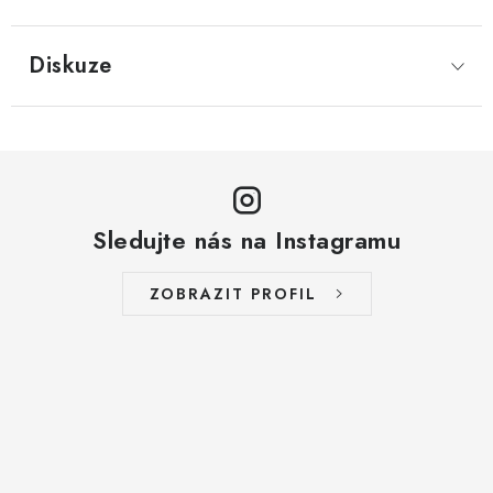
LYOFILIZOVANÉ OVOCE / MANGO
Diskuze
LYOFILIZOVANÉ OVOCE / JAHODY
VANILKA
OŘECHY PRAŽENÉ, SOLENÉ A DOCHUCENÉ /
PISTÁCIE PRAŽENÉ SOLENÉ
Sledujte nás na Instagramu
SUŠENÉ OVOCE / KLIKVA (BRUSINKY)
ZOBRAZIT PROFIL
LYOFILIZOVANÉ OVOCE / BANÁN
BYLINKY
SUŠENÉ OVOCE / ROZINKY JUMBO ZLATÉ