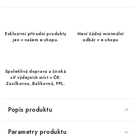
DATLE / DATLE DEGLET NOUR
RÝŽE
Exkluzivní přírodní produkty
Není žádný minimální
LYOFILIZOVANÉ OVOCE
jen v našem e-shopu.
odběr v e-shopu
SUŠENÉ OVOCE BEZ PŘIDANÉHO CUKRU A SÍRY /
MANGO BEZ PŘIDANÉHO CUKRU A SO2
Spolehlivá doprava a široká
KOŘENÍ / TEKUTÁ OCHUCOVADLA/OMÁČKY
síť výdejních míst v ČR:
Zasilkovna, Balíkovná, PPL.
KOŘENÍ / KOŘENÍCÍ SMĚSI / GRILOVACÍ KOŘENÍ
SUŠENÉ OVOCE / ŠVESTKY
Popis produktu
SUŠENÉ OVOCE / MERUŇKY SÍŘENÉ / MERUŇKY
SÍŘENÉ Č.8
Parametry produktu