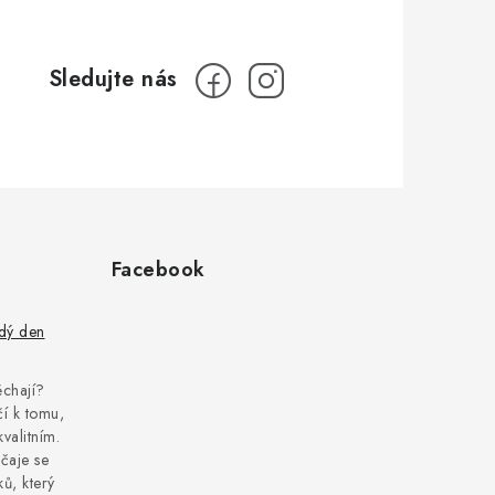
Facebook
ždý den
pěchají?
í k tomu,
kvalitním.
čaje se
ů, který