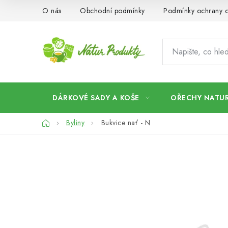
Přejít
O nás
Obchodní podmínky
Podmínky ochrany o
na
obsah
DÁRKOVÉ SADY A KOŠE
OŘECHY NATUR
Domů
Byliny
Bukvice nať - N