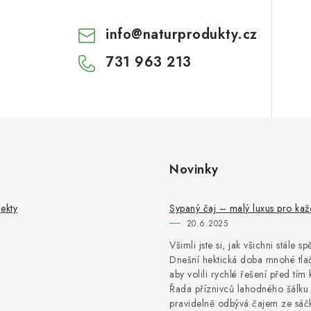
info
@
naturprodukty.cz
731 963 213
Novinky
ekty
Sypaný čaj – malý luxus pro ka
20.6.2025
Všimli jste si, jak všichni stále s
Dnešní hektická doba mnohé tlač
aby volili rychlé řešení před tím 
Řada příznivců lahodného šálku 
pravidelně odbývá čajem ze sáčk