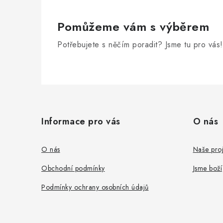
Pomůžeme vám s výběrem
Potřebujete s něčím poradit? Jsme tu pro vás!
Z
á
Informace pro vás
O nás
p
a
O nás
Naše proj
t
Obchodní podmínky
Jsme boží
í
Podmínky ochrany osobních údajů