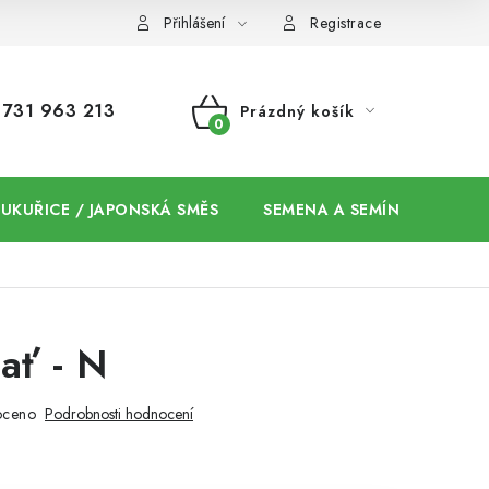
Přihlášení
Registrace
731 963 213
Prázdný košík
NÁKUPNÍ
KOŠÍK
 KUKUŘICE / JAPONSKÁ SMĚS
SEMENA A SEMÍNKA / CHIA
ať - N
oceno
Podrobnosti hodnocení