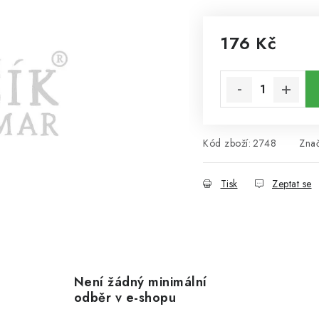
176 Kč
Měrná cena:
Kód zboží:
2748
Zna
Tisk
Zeptat se
Není žádný minimální
odběr v e-shopu