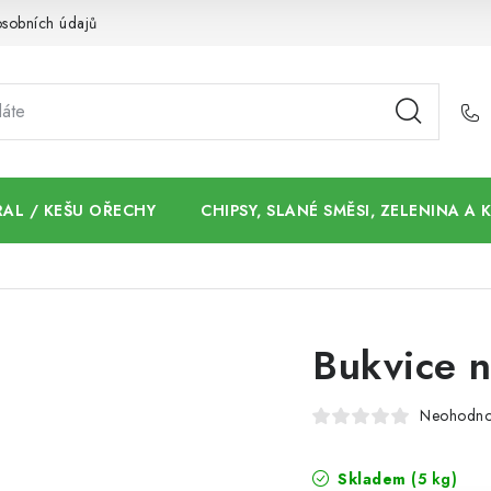
sobních údajů
AL / KEŠU OŘECHY
CHIPSY, SLANÉ SMĚSI, ZELENINA A
Bukvice n
Neohodn
Skladem
(5 kg)