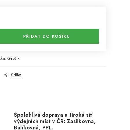
PŘIDAT DO KOŠÍKU
čka:
Grešík
Sdílet
Spolehlivá doprava a široká síť
výdejních míst v ČR: Zasilkovna,
Balíkovná, PPL.