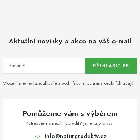
KOŘENÍ / JEDNODRUHOVÉ KOŘENÍ / BADYÁN
DÁRKOVÉ POUKAZY
OŘECHY NATURAL / MANDLE
Aktuální novinky a akce na váš e-mail
OŘECHY NATURAL / PEKANOVÉ OŘECHY
E-mail
PŘIHLÁSIT SE
OŘECHY NATURAL / KEŠU OŘECHY / KEŠU ZLOMKY
OŘECHY NATURAL / KEŠU OŘECHY / KEŠU OŘECHY
Vložením e-mailu souhlasíte s
podmínkami ochrany osobních údajů
CELÉ NATURAL
OŘECHY NATURAL / PODZEMNICE (ARAŠÍDY) /
PODZEMNICE OLEJNÁ BLANŠÍROVANÁ
Pomůžeme vám s výběrem
Potřebujete s něčím poradit? Jsme tu pro vás!
OŘECHY NATURAL
info
@
naturprodukty.cz