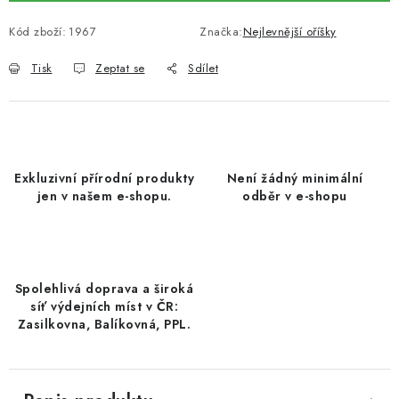
DATLE / DATLE DEGLET NOUR
Kód zboží:
1967
Značka:
Nejlevnější oříšky
RÝŽE
Tisk
Zeptat se
Sdílet
LYOFILIZOVANÉ OVOCE
SUŠENÉ OVOCE BEZ PŘIDANÉHO CUKRU A SÍRY /
MANGO BEZ PŘIDANÉHO CUKRU A SO2
Exkluzivní přírodní produkty
Není žádný minimální
jen v našem e-shopu.
odběr v e-shopu
KOŘENÍ / TEKUTÁ OCHUCOVADLA/OMÁČKY
KOŘENÍ / KOŘENÍCÍ SMĚSI / GRILOVACÍ KOŘENÍ
Spolehlivá doprava a široká
SUŠENÉ OVOCE / ŠVESTKY
síť výdejních míst v ČR:
Zasilkovna, Balíkovná, PPL.
SUŠENÉ OVOCE / MERUŇKY SÍŘENÉ / MERUŇKY
SÍŘENÉ Č.8