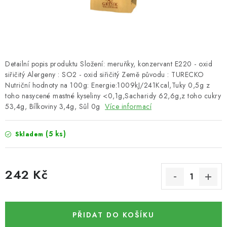
SUŠENÉ OVOCE / MANGO
SEMENA A SEMÍNKA / LNĚNÉ SEMÍNKO / LNĚNÉ
SEMÍNKO - HNĚDÉ
Detailní popis produktu Složení: meruňky, konzervant E220 - oxid
siřičitý Alergeny : SO2 - oxid siřičitý Země původu : TURECKO
ČOKOLÁDOVÉ POLEVY / SMĚS POLEV /
Nutriční hodnoty na 100g: Energie:1009kJ/241Kcal,Tuky 0,5g z
ČOKOLÁDOVÉ KAMÍNKY
toho nasycené mastné kyseliny <0,1g,Sacharidy 62,6g,z toho cukry
53,4g, Bílkoviny 3,4g, Sůl 0g
Více informací
OŘECHOVÉ ZLOMKY A DRTĚ / LÍSKOVÁ JÁDRA DRŤ
(5 ks)
Skladem
VŠE PRO OSLAVU, PÁRTY A VÝROČÍ
242 Kč
KONOPNÉ PRODUKTY
Měrná cena:
OŘECHY NATURAL / KOKOS / KOKOS STROUHANÝ
PŘIDAT DO KOŠÍKU
SUŠENÉ OVOCE BEZ PŘIDANÉHO CUKRU A SÍRY /