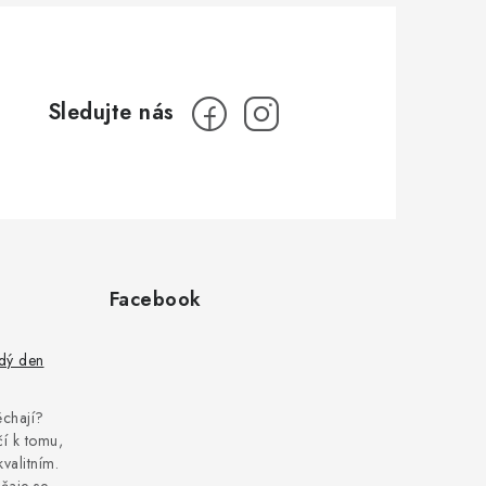
Facebook
ždý den
pěchají?
í k tomu,
kvalitním.
čaje se