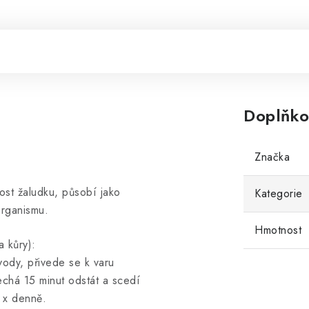
Doplňko
Značka
ost žaludku, působí jako
Kategorie
organismu.
Hmotnost
a kůry):
vody, přivede se k varu
echá 15 minut odstát a scedí
2 x denně.