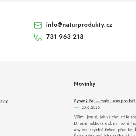
info
@
naturprodukty.cz
731 963 213
Novinky
ekty
Sypaný čaj – malý luxus pro ka
20.6.2025
Všimli jste si, jak všichni stále s
Dnešní hektická doba mnohé tlač
aby volili rychlé řešení před tím 
Řada příznivců lahodného šálku 