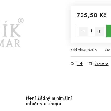
735,50 Kč
Měrná cena:
Kód zboží:
8306
Zna
Tisk
Zeptat se
Není žádný minimální
odběr v e-shopu