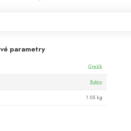
vé parametry
Grešík
Byliny
1.05 kg