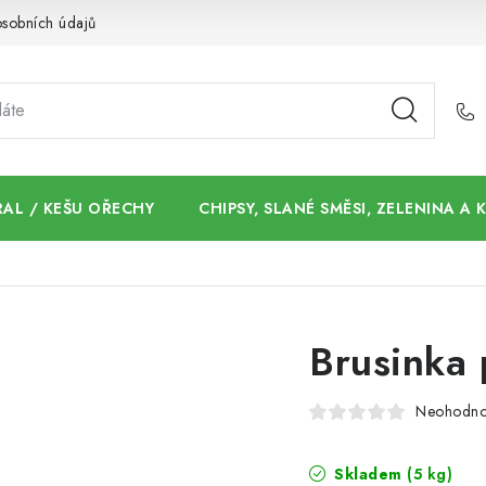
sobních údajů
AL / KEŠU OŘECHY
CHIPSY, SLANÉ SMĚSI, ZELENINA A
Brusinka p
Neohodn
Skladem
(5 kg)