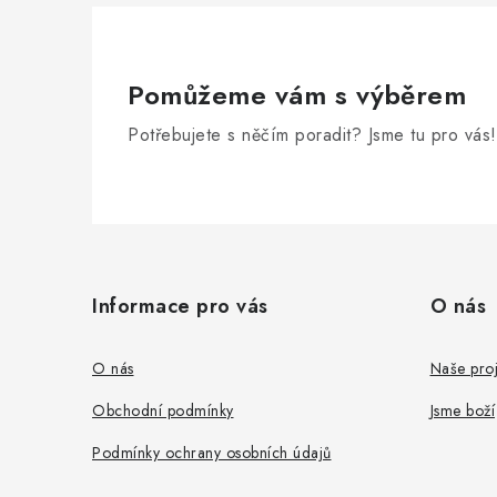
Pomůžeme vám s výběrem
Potřebujete s něčím poradit? Jsme tu pro vás!
Z
á
Informace pro vás
O nás
p
a
O nás
Naše proj
t
Obchodní podmínky
Jsme boží
í
Podmínky ochrany osobních údajů