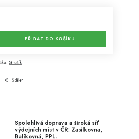
PŘIDAT DO KOŠÍKU
čka:
Grešík
Sdílet
Spolehlivá doprava a široká síť
výdejních míst v ČR: Zasilkovna,
Balíkovná, PPL.