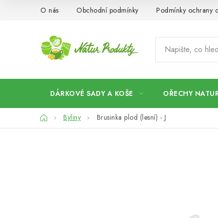
Přejít
O nás
Obchodní podmínky
Podmínky ochrany o
na
obsah
DÁRKOVÉ SADY A KOŠE
OŘECHY NATUR
Domů
Byliny
Brusinka plod (lesní) - J