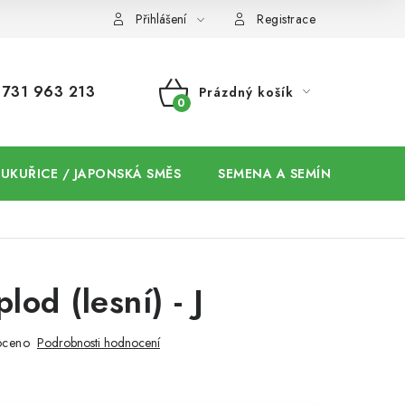
Přihlášení
Registrace
731 963 213
Prázdný košík
NÁKUPNÍ
KOŠÍK
 KUKUŘICE / JAPONSKÁ SMĚS
SEMENA A SEMÍNKA / CHIA
lod (lesní) - J
oceno
Podrobnosti hodnocení