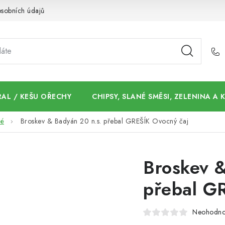
sobních údajů
AL / KEŠU OŘECHY
CHIPSY, SLANÉ SMĚSI, ZELENINA A
né
Broskev & Badyán 20 n.s. přebal GREŠÍK Ovocný čaj
Broskev &
přebal G
Neohodn