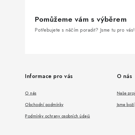
Pomůžeme vám s výběrem
Potřebujete s něčím poradit? Jsme tu pro vás!
Z
á
Informace pro vás
O nás
p
a
O nás
Naše proj
t
Obchodní podmínky
Jsme boží
í
Podmínky ochrany osobních údajů