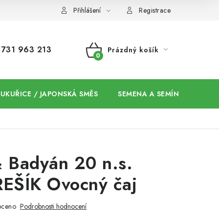
Přihlášení
Registrace
731 963 213
Prázdný košík
NÁKUPNÍ
KOŠÍK
 KUKUŘICE / JAPONSKÁ SMĚS
SEMENA A SEMÍNKA / CHIA
 Badyán 20 n.s.
REŠÍK Ovocný čaj
oceno
Podrobnosti hodnocení