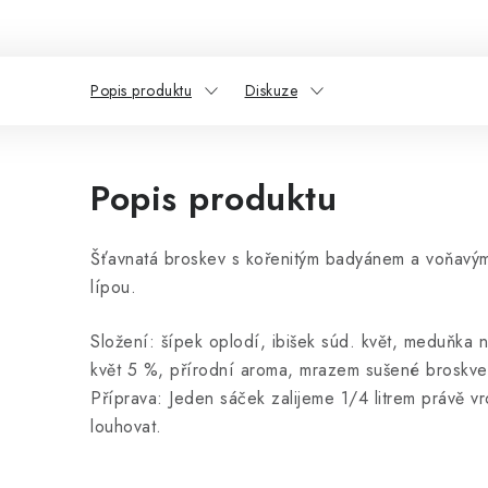
Popis produktu
Diskuze
Popis produktu
Šťavnatá broskev s kořenitým badyánem a voňavým
lípou.
Složení: šípek oplodí, ibišek súd. květ, meduňka 
květ 5 %, přírodní aroma, mrazem sušené broskv
Příprava: Jeden sáček zalijeme 1/4 litrem právě 
louhovat.