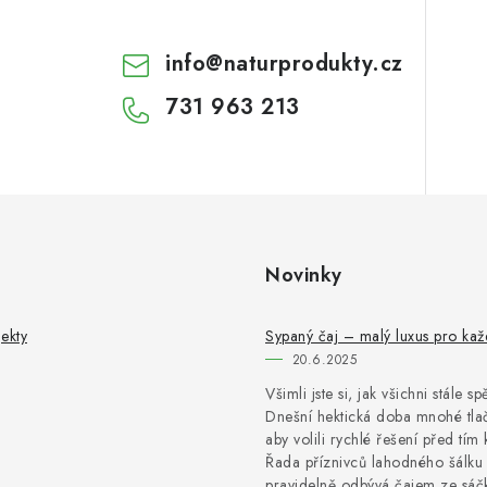
info
@
naturprodukty.cz
731 963 213
Novinky
ekty
Sypaný čaj – malý luxus pro ka
20.6.2025
Všimli jste si, jak všichni stále s
Dnešní hektická doba mnohé tlač
aby volili rychlé řešení před tím 
Řada příznivců lahodného šálku 
pravidelně odbývá čajem ze sáčk