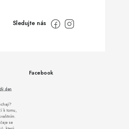
Facebook
ždý den
pěchají?
í k tomu,
kvalitním.
čaje se
ů, který