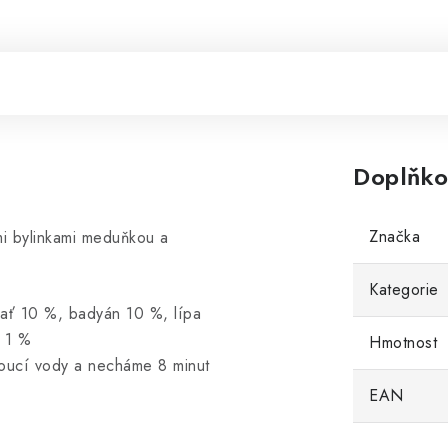
Doplňko
Značka
i bylinkami meduňkou a
Kategorie
nať 10 %, badyán 10 %, lípa
e 1 %
Hmotnost
vroucí vody a necháme 8 minut
EAN