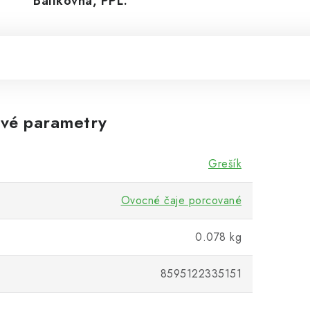
Balíkovná, PPL.
vé parametry
Grešík
Ovocné čaje porcované
0.078 kg
8595122335151