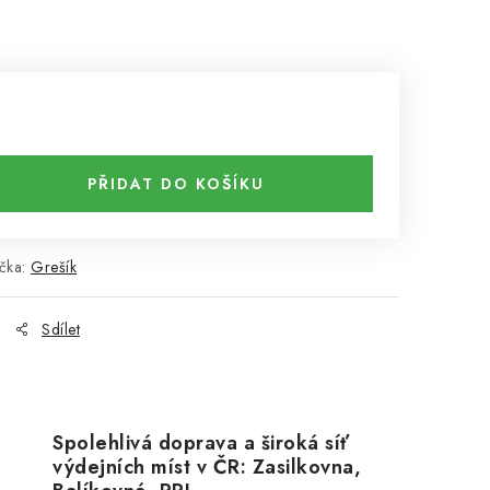
PŘIDAT DO KOŠÍKU
čka:
Grešík
Sdílet
Spolehlivá doprava a široká síť
výdejních míst v ČR: Zasilkovna,