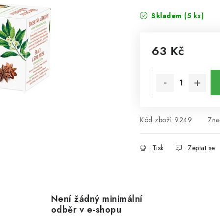
Skladem
(5 ks)
63 Kč
Měrná cena:
Kód zboží:
9249
Zna
Tisk
Zeptat se
Není žádný minimální
odběr v e-shopu