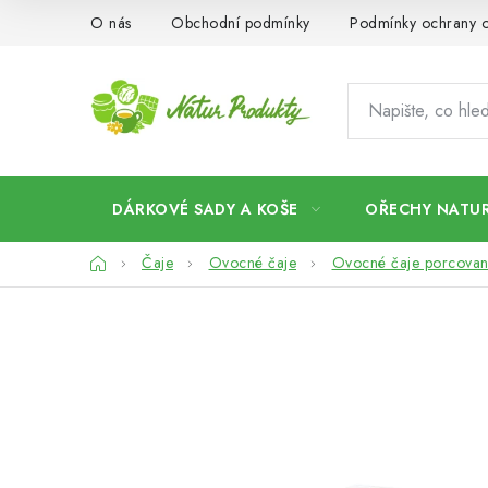
Přejít
O nás
Obchodní podmínky
Podmínky ochrany o
na
obsah
DÁRKOVÉ SADY A KOŠE
OŘECHY NATUR
Domů
Čaje
Ovocné čaje
Ovocné čaje porcova