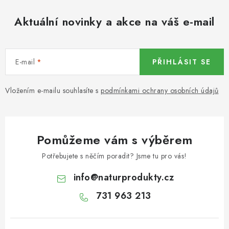
KOŘENÍ / JEDNODRUHOVÉ KOŘENÍ / BADYÁN
Aktuální novinky a akce na váš e-mail
DÁRKOVÉ POUKAZY
OŘECHY NATURAL / MANDLE
E-mail
PŘIHLÁSIT SE
OŘECHY NATURAL / PEKANOVÉ OŘECHY
Vložením e-mailu souhlasíte s
podmínkami ochrany osobních údajů
OŘECHY NATURAL / KEŠU OŘECHY / KEŠU ZLOMKY
OŘECHY NATURAL / KEŠU OŘECHY / KEŠU OŘECHY
Pomůžeme vám s výběrem
CELÉ NATURAL
Potřebujete s něčím poradit? Jsme tu pro vás!
OŘECHY NATURAL / PODZEMNICE (ARAŠÍDY) /
info
@
naturprodukty.cz
PODZEMNICE OLEJNÁ BLANŠÍROVANÁ
731 963 213
OŘECHY NATURAL