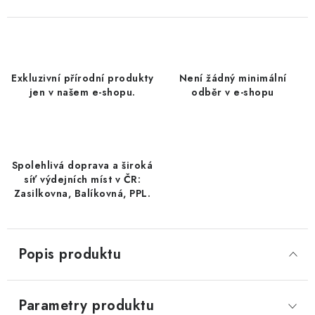
DATLE / DATLE DEGLET NOUR
RÝŽE
Exkluzivní přírodní produkty
Není žádný minimální
LYOFILIZOVANÉ OVOCE
jen v našem e-shopu.
odběr v e-shopu
SUŠENÉ OVOCE BEZ PŘIDANÉHO CUKRU A SÍRY /
MANGO BEZ PŘIDANÉHO CUKRU A SO2
Spolehlivá doprava a široká
KOŘENÍ / TEKUTÁ OCHUCOVADLA/OMÁČKY
síť výdejních míst v ČR:
Zasilkovna, Balíkovná, PPL.
KOŘENÍ / KOŘENÍCÍ SMĚSI / GRILOVACÍ KOŘENÍ
SUŠENÉ OVOCE / ŠVESTKY
Popis produktu
SUŠENÉ OVOCE / MERUŇKY SÍŘENÉ / MERUŇKY
SÍŘENÉ Č.8
Parametry produktu