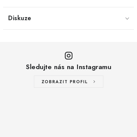
LYOFILIZOVANÉ OVOCE / MANGO
Diskuze
LYOFILIZOVANÉ OVOCE / JAHODY
VANILKA
OŘECHY PRAŽENÉ, SOLENÉ A DOCHUCENÉ /
PISTÁCIE PRAŽENÉ SOLENÉ
Sledujte nás na Instagramu
SUŠENÉ OVOCE / KLIKVA (BRUSINKY)
ZOBRAZIT PROFIL
LYOFILIZOVANÉ OVOCE / BANÁN
BYLINKY
SUŠENÉ OVOCE / ROZINKY JUMBO ZLATÉ