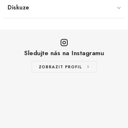
LYOFILIZOVANÉ OVOCE / MANGO
Diskuze
LYOFILIZOVANÉ OVOCE / JAHODY
VANILKA
OŘECHY PRAŽENÉ, SOLENÉ A DOCHUCENÉ /
Sledujte nás na Instagramu
PISTÁCIE PRAŽENÉ SOLENÉ
ZOBRAZIT PROFIL
SUŠENÉ OVOCE / KLIKVA (BRUSINKY)
LYOFILIZOVANÉ OVOCE / BANÁN
BYLINKY
SUŠENÉ OVOCE / ROZINKY JUMBO ZLATÉ