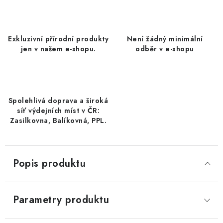
DATLE / DATLE DEGLET NOUR
RÝŽE
Exkluzivní přírodní produkty
Není žádný minimální
jen v našem e-shopu.
odběr v e-shopu
LYOFILIZOVANÉ OVOCE
SUŠENÉ OVOCE BEZ PŘIDANÉHO CUKRU A SÍRY /
MANGO BEZ PŘIDANÉHO CUKRU A SO2
Spolehlivá doprava a široká
síť výdejních míst v ČR:
KOŘENÍ / TEKUTÁ OCHUCOVADLA/OMÁČKY
Zasilkovna, Balíkovná, PPL.
KOŘENÍ / KOŘENÍCÍ SMĚSI / GRILOVACÍ KOŘENÍ
Popis produktu
SUŠENÉ OVOCE / ŠVESTKY
SUŠENÉ OVOCE / MERUŇKY SÍŘENÉ / MERUŇKY
Parametry produktu
SÍŘENÉ Č.8