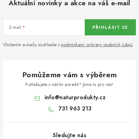
Aktuální novinky a akce na váš e-mail
KOŘENÍ / JEDNODRUHOVÉ KOŘENÍ / BADYÁN
DÁRKOVÉ POUKAZY
E-mail
PŘIHLÁSIT SE
OŘECHY NATURAL / MANDLE
Vložením e-mailu souhlasíte s
podmínkami ochrany osobních údajů
OŘECHY NATURAL / PEKANOVÉ OŘECHY
OŘECHY NATURAL / KEŠU OŘECHY / KEŠU ZLOMKY
Pomůžeme vám s výběrem
OŘECHY NATURAL / KEŠU OŘECHY / KEŠU OŘECHY
Potřebujete s něčím poradit? Jsme tu pro vás!
CELÉ NATURAL
info
@
naturprodukty.cz
OŘECHY NATURAL / PODZEMNICE (ARAŠÍDY) /
731 963 213
PODZEMNICE OLEJNÁ BLANŠÍROVANÁ
OŘECHY NATURAL