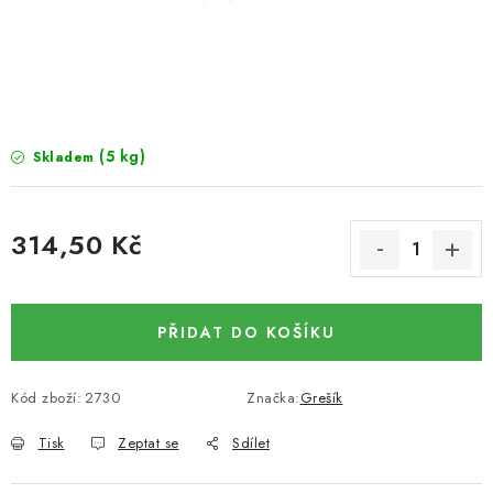
SUŠENÉ OVOCE / MANGO
SEMENA A SEMÍNKA / LNĚNÉ SEMÍNKO / LNĚNÉ
SEMÍNKO - HNĚDÉ
(5 kg)
Skladem
ČOKOLÁDOVÉ POLEVY / SMĚS POLEV /
ČOKOLÁDOVÉ KAMÍNKY
314,50 Kč
OŘECHOVÉ ZLOMKY A DRTĚ / LÍSKOVÁ JÁDRA DRŤ
Měrná cena:
VŠE PRO OSLAVU, PÁRTY A VÝROČÍ
PŘIDAT DO KOŠÍKU
KONOPNÉ PRODUKTY
Kód zboží:
2730
Značka:
Grešík
OŘECHY NATURAL / KOKOS / KOKOS STROUHANÝ
Tisk
Zeptat se
Sdílet
SUŠENÉ OVOCE BEZ PŘIDANÉHO CUKRU A SÍRY /