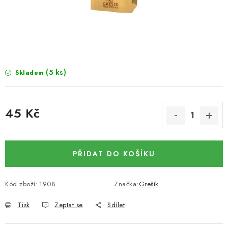
SUŠENÉ OVOCE / MANGO
SEMENA A SEMÍNKA / LNĚNÉ SEMÍNKO / LNĚNÉ
SEMÍNKO - HNĚDÉ
(5 ks)
Skladem
ČOKOLÁDOVÉ POLEVY / SMĚS POLEV /
ČOKOLÁDOVÉ KAMÍNKY
45 Kč
OŘECHOVÉ ZLOMKY A DRTĚ / LÍSKOVÁ JÁDRA DRŤ
Měrná cena:
VŠE PRO OSLAVU, PÁRTY A VÝROČÍ
PŘIDAT DO KOŠÍKU
KONOPNÉ PRODUKTY
Kód zboží:
1908
Značka:
Grešík
OŘECHY NATURAL / KOKOS / KOKOS STROUHANÝ
Tisk
Zeptat se
Sdílet
SUŠENÉ OVOCE BEZ PŘIDANÉHO CUKRU A SÍRY /