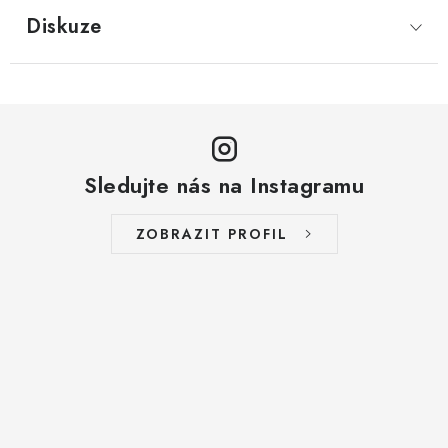
LYOFILIZOVANÉ OVOCE / MANGO
Diskuze
LYOFILIZOVANÉ OVOCE / JAHODY
VANILKA
OŘECHY PRAŽENÉ, SOLENÉ A DOCHUCENÉ /
Sledujte nás na Instagramu
PISTÁCIE PRAŽENÉ SOLENÉ
ZOBRAZIT PROFIL
SUŠENÉ OVOCE / KLIKVA (BRUSINKY)
LYOFILIZOVANÉ OVOCE / BANÁN
BYLINKY
SUŠENÉ OVOCE / ROZINKY JUMBO ZLATÉ