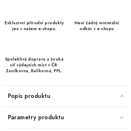
DATLE / DATLE DEGLET NOUR
RÝŽE
Exkluzivní přírodní produkty
Není žádný minimální
jen v našem e-shopu.
odběr v e-shopu
LYOFILIZOVANÉ OVOCE
SUŠENÉ OVOCE BEZ PŘIDANÉHO CUKRU A SÍRY /
MANGO BEZ PŘIDANÉHO CUKRU A SO2
Spolehlivá doprava a široká
síť výdejních míst v ČR:
KOŘENÍ / TEKUTÁ OCHUCOVADLA/OMÁČKY
Zasilkovna, Balíkovná, PPL.
KOŘENÍ / KOŘENÍCÍ SMĚSI / GRILOVACÍ KOŘENÍ
Popis produktu
SUŠENÉ OVOCE / ŠVESTKY
SUŠENÉ OVOCE / MERUŇKY SÍŘENÉ / MERUŇKY
Parametry produktu
SÍŘENÉ Č.8