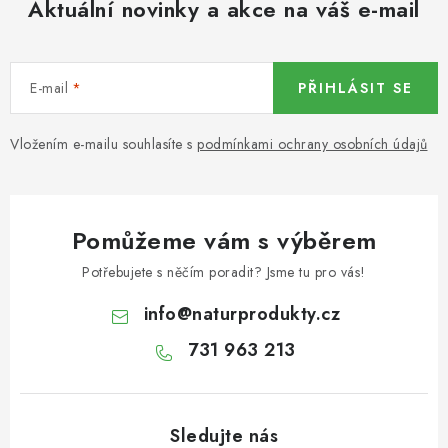
Aktuální novinky a akce na váš e-mail
KOŘENÍ / JEDNODRUHOVÉ KOŘENÍ / BADYÁN
DÁRKOVÉ POUKAZY
E-mail
PŘIHLÁSIT SE
OŘECHY NATURAL / MANDLE
Vložením e-mailu souhlasíte s
podmínkami ochrany osobních údajů
OŘECHY NATURAL / PEKANOVÉ OŘECHY
OŘECHY NATURAL / KEŠU OŘECHY / KEŠU ZLOMKY
Pomůžeme vám s výběrem
OŘECHY NATURAL / KEŠU OŘECHY / KEŠU OŘECHY
Potřebujete s něčím poradit? Jsme tu pro vás!
CELÉ NATURAL
info
@
naturprodukty.cz
OŘECHY NATURAL / PODZEMNICE (ARAŠÍDY) /
731 963 213
PODZEMNICE OLEJNÁ BLANŠÍROVANÁ
OŘECHY NATURAL