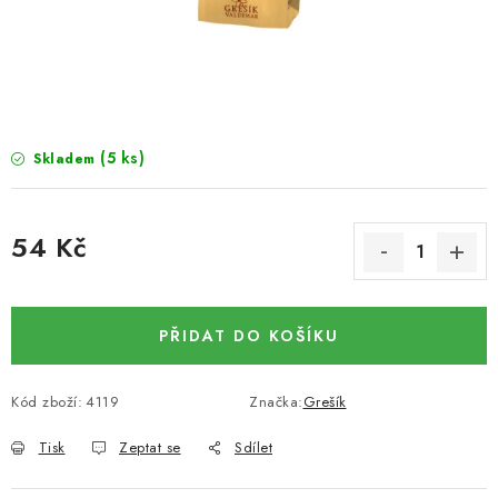
SUŠENÉ OVOCE / MANGO
SEMENA A SEMÍNKA / LNĚNÉ SEMÍNKO / LNĚNÉ
SEMÍNKO - HNĚDÉ
(5 ks)
Skladem
ČOKOLÁDOVÉ POLEVY / SMĚS POLEV /
ČOKOLÁDOVÉ KAMÍNKY
54 Kč
OŘECHOVÉ ZLOMKY A DRTĚ / LÍSKOVÁ JÁDRA DRŤ
Měrná cena:
VŠE PRO OSLAVU, PÁRTY A VÝROČÍ
PŘIDAT DO KOŠÍKU
KONOPNÉ PRODUKTY
Kód zboží:
4119
Značka:
Grešík
OŘECHY NATURAL / KOKOS / KOKOS STROUHANÝ
Tisk
Zeptat se
Sdílet
SUŠENÉ OVOCE BEZ PŘIDANÉHO CUKRU A SÍRY /