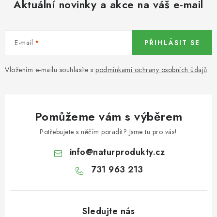
Aktuální novinky a akce na váš e-mail
KOŘENÍ / JEDNODRUHOVÉ KOŘENÍ / BADYÁN
DÁRKOVÉ POUKAZY
E-mail
PŘIHLÁSIT SE
OŘECHY NATURAL / MANDLE
Vložením e-mailu souhlasíte s
podmínkami ochrany osobních údajů
OŘECHY NATURAL / PEKANOVÉ OŘECHY
OŘECHY NATURAL / KEŠU OŘECHY / KEŠU ZLOMKY
Pomůžeme vám s výběrem
OŘECHY NATURAL / KEŠU OŘECHY / KEŠU OŘECHY
Potřebujete s něčím poradit? Jsme tu pro vás!
CELÉ NATURAL
info
@
naturprodukty.cz
OŘECHY NATURAL / PODZEMNICE (ARAŠÍDY) /
731 963 213
PODZEMNICE OLEJNÁ BLANŠÍROVANÁ
OŘECHY NATURAL