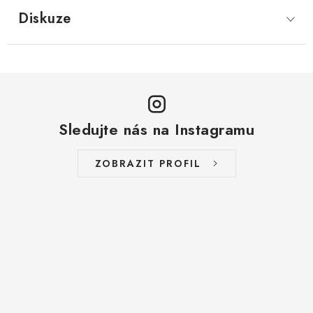
LYOFILIZOVANÉ OVOCE / MANGO
Diskuze
LYOFILIZOVANÉ OVOCE / JAHODY
VANILKA
OŘECHY PRAŽENÉ, SOLENÉ A DOCHUCENÉ /
Sledujte nás na Instagramu
PISTÁCIE PRAŽENÉ SOLENÉ
ZOBRAZIT PROFIL
SUŠENÉ OVOCE / KLIKVA (BRUSINKY)
LYOFILIZOVANÉ OVOCE / BANÁN
BYLINKY
SUŠENÉ OVOCE / ROZINKY JUMBO ZLATÉ