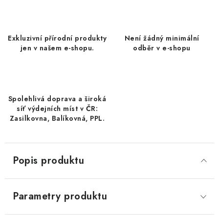
DATLE / DATLE DEGLET NOUR
RÝŽE
Exkluzivní přírodní produkty
Není žádný minimální
jen v našem e-shopu.
odběr v e-shopu
LYOFILIZOVANÉ OVOCE
SUŠENÉ OVOCE BEZ PŘIDANÉHO CUKRU A SÍRY /
MANGO BEZ PŘIDANÉHO CUKRU A SO2
Spolehlivá doprava a široká
síť výdejních míst v ČR:
KOŘENÍ / TEKUTÁ OCHUCOVADLA/OMÁČKY
Zasilkovna, Balíkovná, PPL.
KOŘENÍ / KOŘENÍCÍ SMĚSI / GRILOVACÍ KOŘENÍ
Popis produktu
SUŠENÉ OVOCE / ŠVESTKY
SUŠENÉ OVOCE / MERUŇKY SÍŘENÉ / MERUŇKY
Parametry produktu
SÍŘENÉ Č.8