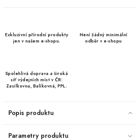
DATLE / DATLE DEGLET NOUR
RÝŽE
Exkluzivní přírodní produkty
Není žádný minimální
LYOFILIZOVANÉ OVOCE
jen v našem e-shopu.
odběr v e-shopu
SUŠENÉ OVOCE BEZ PŘIDANÉHO CUKRU A SÍRY /
MANGO BEZ PŘIDANÉHO CUKRU A SO2
Spolehlivá doprava a široká
KOŘENÍ / TEKUTÁ OCHUCOVADLA/OMÁČKY
síť výdejních míst v ČR:
Zasilkovna, Balíkovná, PPL.
KOŘENÍ / KOŘENÍCÍ SMĚSI / GRILOVACÍ KOŘENÍ
SUŠENÉ OVOCE / ŠVESTKY
Popis produktu
SUŠENÉ OVOCE / MERUŇKY SÍŘENÉ / MERUŇKY
SÍŘENÉ Č.8
Parametry produktu