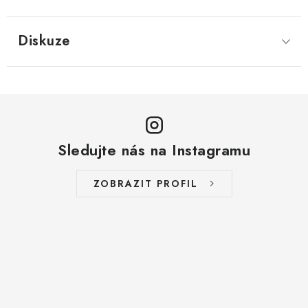
LYOFILIZOVANÉ OVOCE / MANGO
Diskuze
LYOFILIZOVANÉ OVOCE / JAHODY
VANILKA
OŘECHY PRAŽENÉ, SOLENÉ A DOCHUCENÉ /
PISTÁCIE PRAŽENÉ SOLENÉ
Sledujte nás na Instagramu
SUŠENÉ OVOCE / KLIKVA (BRUSINKY)
ZOBRAZIT PROFIL
LYOFILIZOVANÉ OVOCE / BANÁN
BYLINKY
SUŠENÉ OVOCE / ROZINKY JUMBO ZLATÉ