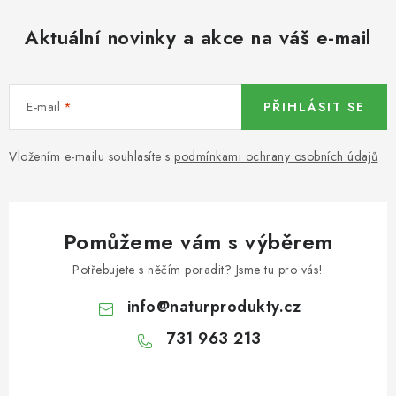
KOŘENÍ / JEDNODRUHOVÉ KOŘENÍ / BADYÁN
Aktuální novinky a akce na váš e-mail
DÁRKOVÉ POUKAZY
OŘECHY NATURAL / MANDLE
E-mail
PŘIHLÁSIT SE
OŘECHY NATURAL / PEKANOVÉ OŘECHY
Vložením e-mailu souhlasíte s
podmínkami ochrany osobních údajů
OŘECHY NATURAL / KEŠU OŘECHY / KEŠU ZLOMKY
OŘECHY NATURAL / KEŠU OŘECHY / KEŠU OŘECHY
Pomůžeme vám s výběrem
CELÉ NATURAL
Potřebujete s něčím poradit? Jsme tu pro vás!
OŘECHY NATURAL / PODZEMNICE (ARAŠÍDY) /
info
@
naturprodukty.cz
PODZEMNICE OLEJNÁ BLANŠÍROVANÁ
731 963 213
OŘECHY NATURAL