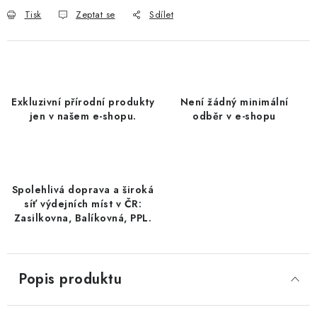
DATLE / DATLE DEGLET NOUR
Tisk
Zeptat se
Sdílet
RÝŽE
LYOFILIZOVANÉ OVOCE
Exkluzivní přírodní produkty
Není žádný minimální
jen v našem e-shopu.
odběr v e-shopu
SUŠENÉ OVOCE BEZ PŘIDANÉHO CUKRU A SÍRY /
MANGO BEZ PŘIDANÉHO CUKRU A SO2
KOŘENÍ / TEKUTÁ OCHUCOVADLA/OMÁČKY
Spolehlivá doprava a široká
síť výdejních míst v ČR:
KOŘENÍ / KOŘENÍCÍ SMĚSI / GRILOVACÍ KOŘENÍ
Zasilkovna, Balíkovná, PPL.
SUŠENÉ OVOCE / ŠVESTKY
Popis produktu
SUŠENÉ OVOCE / MERUŇKY SÍŘENÉ / MERUŇKY
SÍŘENÉ Č.8