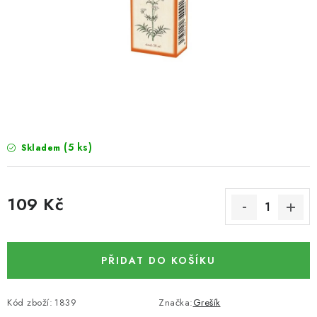
SUŠENÉ OVOCE / MANGO
SEMENA A SEMÍNKA / LNĚNÉ SEMÍNKO / LNĚNÉ
SEMÍNKO - HNĚDÉ
ČOKOLÁDOVÉ POLEVY / SMĚS POLEV /
ČOKOLÁDOVÉ KAMÍNKY
(5 ks)
Skladem
OŘECHOVÉ ZLOMKY A DRTĚ / LÍSKOVÁ JÁDRA DRŤ
109 Kč
VŠE PRO OSLAVU, PÁRTY A VÝROČÍ
Měrná cena:
KONOPNÉ PRODUKTY
PŘIDAT DO KOŠÍKU
OŘECHY NATURAL / KOKOS / KOKOS STROUHANÝ
Kód zboží:
1839
Značka:
Grešík
SUŠENÉ OVOCE BEZ PŘIDANÉHO CUKRU A SÍRY /