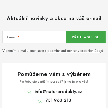
KOŘENÍ / JEDNODRUHOVÉ KOŘENÍ / BADYÁN
DÁRKOVÉ POUKAZY
Aktuální novinky a akce na váš e-mail
OŘECHY NATURAL / MANDLE
E-mail
PŘIHLÁSIT SE
OŘECHY NATURAL / PEKANOVÉ OŘECHY
Vložením e-mailu souhlasíte s
podmínkami ochrany osobních údajů
OŘECHY NATURAL / KEŠU OŘECHY / KEŠU ZLOMKY
OŘECHY NATURAL / KEŠU OŘECHY / KEŠU OŘECHY
CELÉ NATURAL
Pomůžeme vám s výběrem
OŘECHY NATURAL / PODZEMNICE (ARAŠÍDY) /
Potřebujete s něčím poradit? Jsme tu pro vás!
PODZEMNICE OLEJNÁ BLANŠÍROVANÁ
info
@
naturprodukty.cz
OŘECHY NATURAL
731 963 213