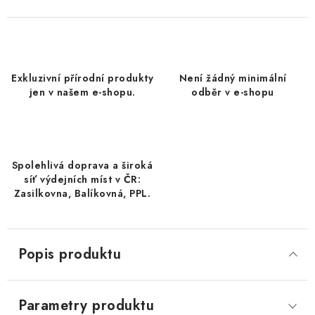
DATLE / DATLE DEGLET NOUR
RÝŽE
Exkluzivní přírodní produkty
Není žádný minimální
LYOFILIZOVANÉ OVOCE
jen v našem e-shopu.
odběr v e-shopu
SUŠENÉ OVOCE BEZ PŘIDANÉHO CUKRU A SÍRY /
MANGO BEZ PŘIDANÉHO CUKRU A SO2
Spolehlivá doprava a široká
KOŘENÍ / TEKUTÁ OCHUCOVADLA/OMÁČKY
síť výdejních míst v ČR:
Zasilkovna, Balíkovná, PPL.
KOŘENÍ / KOŘENÍCÍ SMĚSI / GRILOVACÍ KOŘENÍ
SUŠENÉ OVOCE / ŠVESTKY
Popis produktu
SUŠENÉ OVOCE / MERUŇKY SÍŘENÉ / MERUŇKY
SÍŘENÉ Č.8
Parametry produktu