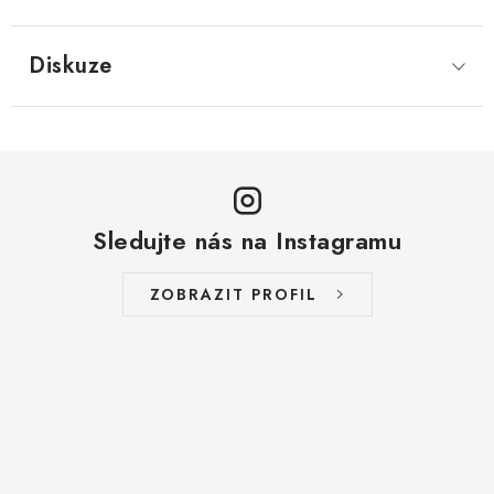
LYOFILIZOVANÉ OVOCE / MANGO
Diskuze
LYOFILIZOVANÉ OVOCE / JAHODY
VANILKA
OŘECHY PRAŽENÉ, SOLENÉ A DOCHUCENÉ /
PISTÁCIE PRAŽENÉ SOLENÉ
Sledujte nás na Instagramu
SUŠENÉ OVOCE / KLIKVA (BRUSINKY)
ZOBRAZIT PROFIL
LYOFILIZOVANÉ OVOCE / BANÁN
BYLINKY
SUŠENÉ OVOCE / ROZINKY JUMBO ZLATÉ