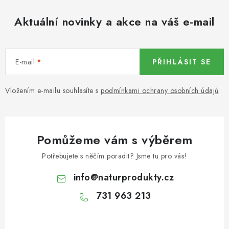
KOŘENÍ / JEDNODRUHOVÉ KOŘENÍ / BADYÁN
Aktuální novinky a akce na váš e-mail
DÁRKOVÉ POUKAZY
OŘECHY NATURAL / MANDLE
E-mail
PŘIHLÁSIT SE
OŘECHY NATURAL / PEKANOVÉ OŘECHY
Vložením e-mailu souhlasíte s
podmínkami ochrany osobních údajů
OŘECHY NATURAL / KEŠU OŘECHY / KEŠU ZLOMKY
OŘECHY NATURAL / KEŠU OŘECHY / KEŠU OŘECHY
Pomůžeme vám s výběrem
CELÉ NATURAL
Potřebujete s něčím poradit? Jsme tu pro vás!
OŘECHY NATURAL / PODZEMNICE (ARAŠÍDY) /
info
@
naturprodukty.cz
PODZEMNICE OLEJNÁ BLANŠÍROVANÁ
731 963 213
OŘECHY NATURAL